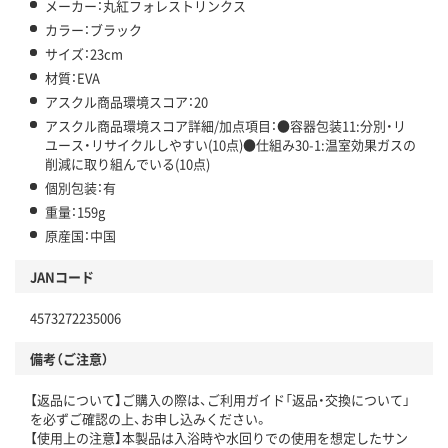
メーカー：丸紅フォレストリンクス
カラー：ブラック
サイズ：23cm
材質：EVA
アスクル商品環境スコア：20
アスクル商品環境スコア詳細/加点項目：●容器包装11:分別・リ
ユース・リサイクルしやすい(10点)●仕組み30-1:温室効果ガスの
削減に取り組んでいる(10点)
個別包装：有
重量：159g
原産国：中国
JANコード
4573272235006
備考（ご注意）
【返品について】ご購入の際は、ご利用ガイド「返品・交換について」
を必ずご確認の上、お申し込みください。
【使用上の注意】本製品は入浴時や水回りでの使用を想定したサン