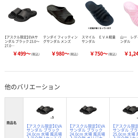
【アスクル限定】EVAサ
テンダイ フィッティン
スマイル ＥＶＡ軽量
山一 レデ
ンダル ブラック 23.0～
グサンダル メンズ
サンダル
ンダル
27.0…
￥499～
￥980～
￥750～
￥1,2
（税込）
（税込）
（税込）
他のバリエーション
商品名
【アスクル限定】EVA
【アスクル限定】EVA
【アスクル限定
サンダル ブラック
サンダル ブラック
サンダル ブ
24.0cm 水場 風呂場
24.0cm 水場 風呂場
25.0cm 水場
入浴介助 1セット（1
入浴介助 オリジナ
入浴介助 1セ