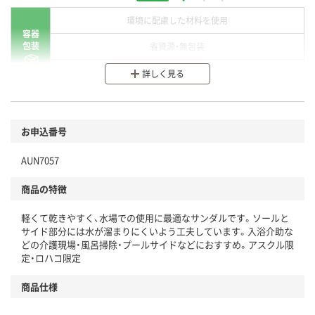
環境に配慮した材料を使用
容器
包装
省資源・無包装
分別・リサイクルしやすい設計
詳しく見る
環境に配慮した材料を使用
商品
お申込番号
本体
省資源・省エネ・節水
AUN7057
分別・リサイクルしやすい設計
商品の特徴
独自の回収スキームがある
仕組
軽くて乾きやすく、水場での使用に最適なサンダルです。ソールと
アスクルで資源循環している
サイド部分には水が溜まりにくいよう工夫しています。入浴介助な
どの介護現場・風呂掃除・プールサイドなどにおすすめ。アスクル限
温室効果ガスなどの削減
定・ロハコ限定
この商品の環境配慮ポイントです。下記商品詳細「
商品仕様
アスクル商品環境スコア詳細／加点項目
」で確認できます。