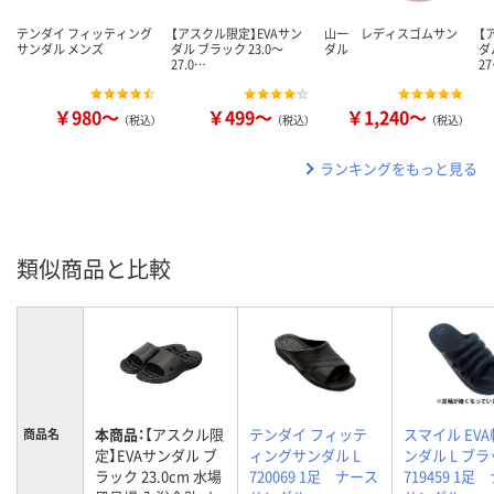
テンダイ フィッティング
【アスクル限定】EVAサン
山一 レディスゴムサン
【
サンダル メンズ
ダル ブラック 23.0～
ダル
ダ
27.0…
2
￥980～
￥499～
￥1,240～
（税込）
（税込）
（税込）
ランキングをもっと見る
類似商品と比較
本商品：
【アスクル限
テンダイ フィッテ
スマイル EV
商品名
定】EVAサンダル ブ
ィングサンダル L
ンダル L ブ
ラック 23.0cm 水場
720069 1足 ナース
719459 1足