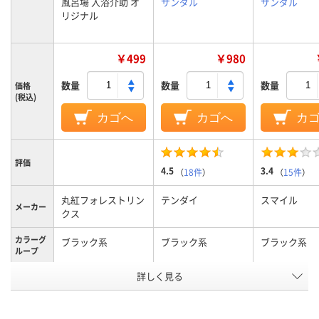
風呂場 入浴介助 オ
サンダル
サンダル
リジナル
￥499
￥980
数量
数量
数量
価格
(税込)
カゴへ
カゴへ
カ
評価
4.5
3.4
（
18件
）
（
15件
）
丸紅フォレストリン
テンダイ
スマイル
メーカー
クス
カラーグ
ブラック系
ブラック系
ブラック系
ループ
詳しく見る
23cm
L (25.5～26.5cm)
L （25.5～27.
サイズ
アスクル