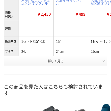
足×5） オリジナル
ル
足×5） オリ
価格
￥2,450
￥499
￥2
(税込)
評価
1セット（1足×5）
1足
1セット（1足×
販売単位
24cm
24cm
25cm
サイズ
お申込番
詳しく見る
WRW0548
AUN7047
WRW0558
号
あり
あり
あり
在庫
8月9日（日）
8月9日（日）
8月9日（日）
お届け日
この商品を見た人はこちらも検討されていま
す
数量
数量
数量
カゴへ
カゴへ
カ