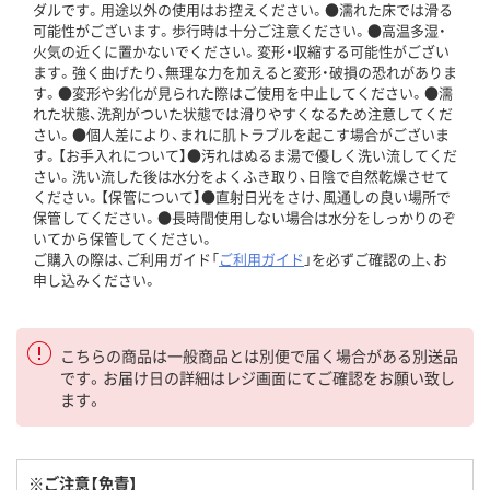
ダルです。用途以外の使用はお控えください。●濡れた床では滑る
可能性がございます。歩行時は十分ご注意ください。●高温多湿・
火気の近くに置かないでください。変形・収縮する可能性がござい
ます。強く曲げたり、無理な力を加えると変形・破損の恐れがありま
す。●変形や劣化が見られた際はご使用を中止してください。●濡
れた状態、洗剤がついた状態では滑りやすくなるため注意してくだ
さい。●個人差により、まれに肌トラブルを起こす場合がございま
す。【お手入れについて】●汚れはぬるま湯で優しく洗い流してくだ
さい。洗い流した後は水分をよくふき取り、日陰で自然乾燥させて
ください。【保管について】●直射日光をさけ、風通しの良い場所で
保管してください。●長時間使用しない場合は水分をしっかりのぞ
いてから保管してください。
ご購入の際は、ご利用ガイド「
ご利用ガイド
」を必ずご確認の上、お
申し込みください。
こちらの商品は一般商品とは別便で届く場合がある別送品
です。お届け日の詳細はレジ画面にてご確認をお願い致し
ます。
※ご注意【免責】