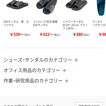
EVAサンダル 黒 オ
ストロング 防水 軽量
シャワーサンダル
テンダイ 
リジナル
EVAサンダル
M（24～25cm） ブラッ
ングサンダ
ク LAKOL…
￥539～
￥622～
￥880
￥9
（税込）
（税込）
（税込）
シューズ・サンダルのカテゴリー
オフィス用品のカテゴリー
作業・研究用品のカテゴリー