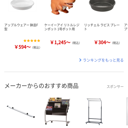
アップルウェアー 鉢皿F
ケーイーアイ リトルレジ
リッチェル ラピス プレー
ア
型
ンポット 1号ポット用
ト
プ
￥1,245～
￥304～
（税込）
（税込）
￥594～
（税込）
ランキングをもっと見る
メーカーからのおすすめ商品
スポンサー