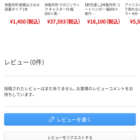
林製作所 新聞はさみ大
林製作所 マガジンラッ
【軒先渡し】林製作所 コ
アイリス
容量タイプ 1本
ク キャスター付 幅
ートハンガー 幅800×
て割れな
800×奥…
奥行…
ラー KW
¥1,450（税込）
¥37,593（税込）
¥18,100（税込）
¥5,
レビュー（0件）
投稿されたレビューはまだありません。お客様のレビューコメントをお
待ちしています。
レビューを書く
レビューをリクエストする