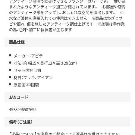
アンティーク感漂う壁掛けできるプランターカバーです。 使い込
まれたようなアンティーク加工が施されています。 お部屋や店内
のアンティーク感をアップし、おしゃれな空間を演出します。 ※
水など液体を直接入れての使用はできません ※商品はわざとサ
ビや擦れ、傷を施したアンティーク調仕上げです ※塗装は手作業
の為、色味・加工に個体差が生じます
商品仕様
メーカー：アビテ
寸法：約 幅15×奥行12×高さ29（cm）
セット内容：1個
材質：ブリキ、アイアン
原産国：中国製
JANコード
4538996587695
備考（ご注意）
【返品について】お客様のご都合による返品はお受けできません。