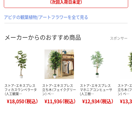
（次回入荷日未定）
アビテの観葉植物/アートフラワーを全て見る
メーカーからのおすすめ商品
スポンサー
ストア・エキスプレス
ストア・エキスプレス
ストア・エキスプレス
ストア・
フィカスウンベラータ
立ち木（フェイクグリー
マホニアコンヒューサ
立ち木（
（人工観葉…
ン） ベ…
(人工樹…
ン） ベ…
¥18,050（税込）
¥11,936（税込）
¥12,934（税込）
¥13,