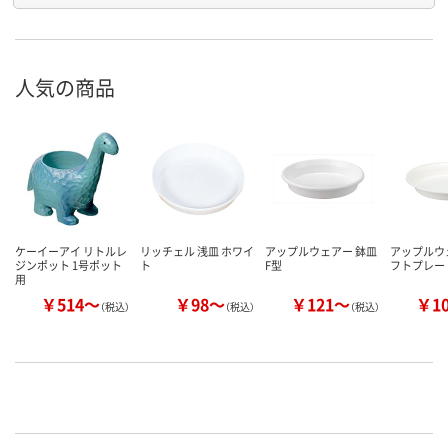
人気の商品
ケーイーアイ リトルレ
リッチェル 浅皿 ホワイ
アップルウェアー 鉢皿
アップルウ
ジンポット 1号ポット
ト
F型
フトプレート
用
￥514～
￥98～
￥121～
￥1
（税込）
（税込）
（税込）