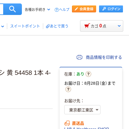
ヘルプ
各種お手続き
0
スイートポイント
あとで買う
カゴ
点
商品情報を印刷する
54458 1本 4-
在庫：
あり
お届け日：8月28日（金）まで
お届け先：
直送品
LAB & Healthcare SHOP