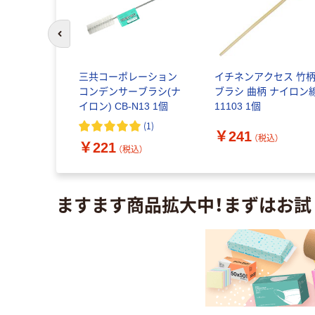
前のスライドへ
リーコーワ
三共コーポレーション
イチネンアクセス 竹
15φ PP
コンデンサーブラシ(ナ
ブラシ 曲柄 ナイロン
イロン) CB-N13 1個
11103 1個
(
1
)
￥241
込）
（税込）
￥221
（税込）
ますます商品拡大中！まずはお試