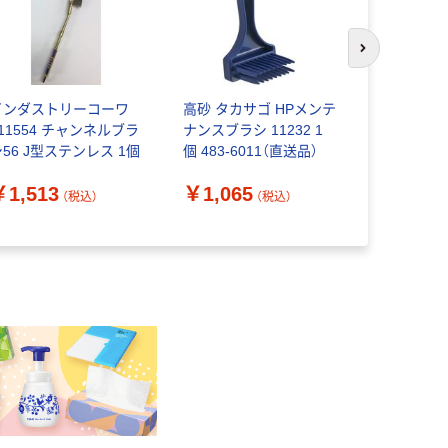
次のスライド
インダストリーコーワ
高砂 タカサゴ HPメンテ
トラスコ中山
11554 チャンネルブラ
ナンスブラシ 11232 1
チャンネル
シ56 J型ステンレス 1個
個 483-6011（直送品）
鋼線 TB-20
3537
￥1,513
￥1,065
￥742
（税込）
（税込）
（