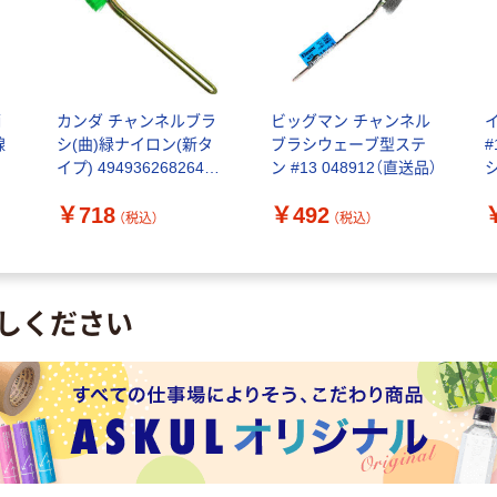
柄
カンダ チャンネルブラ
ビッグマン チャンネル
線
シ(曲)緑ナイロン(新タ
ブラシウェーブ型ステ
#
イプ) 4949362682645 1
ン #13 048912（直送品）
個
￥718
￥492
（税込）
（税込）
しください