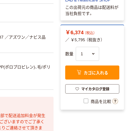
この出荷元の商品は配送料が
当社負担です。
￥6,374
（税込）
87
／アズワン／ナビス品
／ ￥5,795 （税抜き）
数量
PP(ポロプロピレン)、毛/ポリ
カゴに入れる
マイカタログ登録
商品を比較
間部で配送追加料金が発生
もございますのでご了承く
よりご連絡させて頂きま