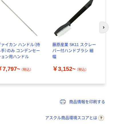
次のスライド
ヴァイカン ハンドル（持
藤原産業 SK11 スクレー
孔内清掃用
ち手）のみ コンデンセー
パー付ハンドブラシ 細
￥3,100
ション用ハンドル
幅
￥7,797~
￥3,152~
（税込）
（税込）
商品情報を印刷する
アスクル商品環境スコアとは