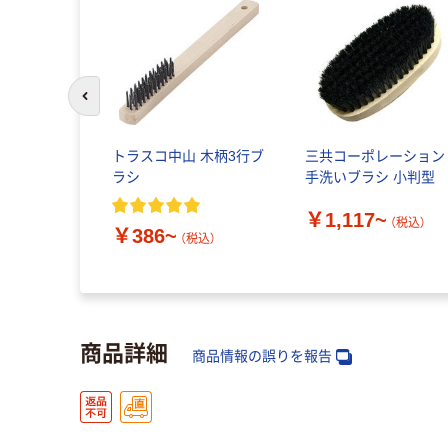
前のスライドへ
トラスコ中山 木柄3行ブ
三共コーポレーション
ラシ
手洗いブラシ 小判型
￥1,117~
（税込）
￥386~
（税込）
商品詳細
商品情報の誤りを報告