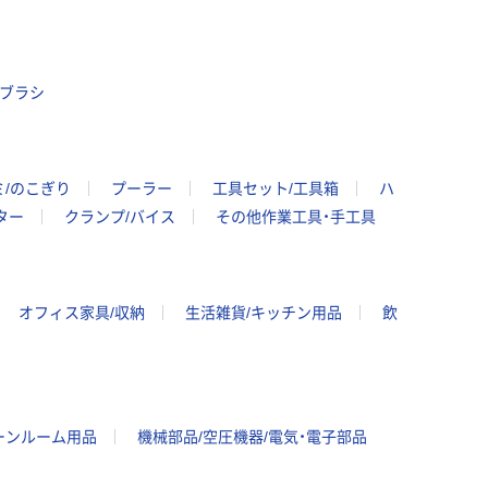
ブラシ
ミ/のこぎり
プーラー
工具セット/工具箱
ハ
ター
クランプ/バイス
その他作業工具・手工具
オフィス家具/収納
生活雑貨/キッチン用品
飲
ーンルーム用品
機械部品/空圧機器/電気・電子部品