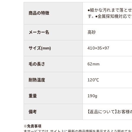
●細かな汚れまで落と
商品の特徴
す。●金属探知機対応で
メーカー名
高砂
サイズ(mm)
410×35×97
毛の長さ
62mm
耐熱温度
120℃
重量
190g
備考
【返品について】お客様
※
免責事項
本サービスでは、サイト上に最新の商品情報を表示するよう努めており