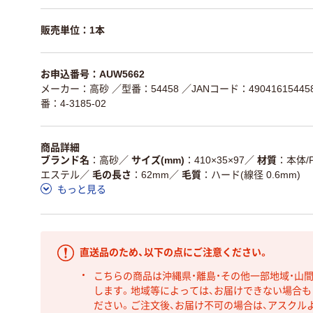
販売単位：1本
お申込番号：AUW5662
メーカー：高砂
／型番：54458
／JANコード：49041615445
番：4-3185-02
商品詳細
ブランド名
高砂
／
サイズ(mm)
410×35×97
／
材質
本体/
エステル
／
毛の長さ
62mm
／
毛質
ハード(線径 0.6mm)
もっと見る
直送品のため、以下の点にご注意ください。
こちらの商品は沖縄県・離島・その他一部地域・山
します。地域等によっては、お届けできない場合
ださい。ご注文後、お届け不可の場合は、アスクル