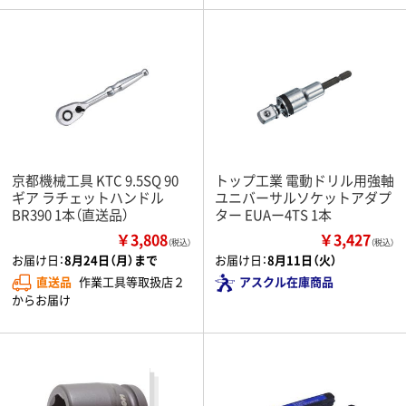
京都機械工具 KTC 9.5SQ 90
トップ工業 電動ドリル用強軸
ギア ラチェットハンドル
ユニバーサルソケットアダプ
BR390 1本（直送品）
ター EUAー4TS 1本
￥3,808
￥3,427
（税込）
（税込）
お届け日：
8月24日（月）まで
お届け日：
8月11日（火）
直送品
作業工具等取扱店２
アスクル在庫商品
からお届け