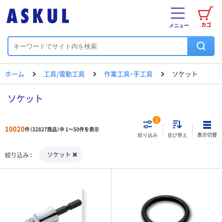
カゴ
メニュー
ホーム
工具/電動工具
作業工具・手工具
ソケット
ソケット
1
10020
件（32827商品）中 1～50件を表示
表示切替
絞り込み
並び替え
ソケット
絞り込み