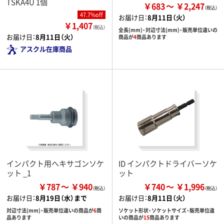
TSKA4U 1個
￥683
￥2,247
47.7%off
お届け日：
8月11日（火）
￥1,407
（税込）
全長(mm)・対辺寸法(mm)・販売単位違いの
お届け日：
8月11日（火）
商品が
4
商品あります
アスクル在庫商品
インパクト用ヘキサゴンソケ
ID インパクトドライバーソケ
ット _1
ット
￥787
￥940
￥740
￥1,996
お届け日：
8月19日（水）まで
お届け日：
8月11日（火）
対辺寸法(mm)・販売単位違いの商品が
6
商
ソケット形状・ソケットサイズ・販売単位違
品あります
いの商品が
15
商品あります