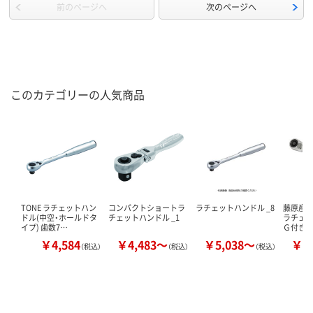
前のページへ
次のページへ
このカテゴリーの人気商品
TONE ラチェットハン
コンパクトショートラ
ラチェットハンドル _8
藤原産
ドル(中空・ホールドタ
チェットハンドル _1
ラチェ
イプ) 歯数7…
Ｇ付き
￥4,584
￥4,483～
￥5,038～
￥1
（税込）
（税込）
（税込）