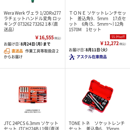
Wera Werk ヴェラ 1/2DRx277
ＴＯＮＥ ソケットレンチセッ
ラチェットハンドル変角 ロッ
ト 差込角9．5ｍｍ 17点セ
キング 073262 73262 1本（直
ット 6角（5．5ｍｍ～）12角
送品）
1570M 1セット
￥16,555
55.9%off
（税込）
￥12,272
お届け日：
8月24日（月）まで
（税込）
お届け日：
8月11日（火）
直送品
作業工具等取扱店２
からお届け
アスクル在庫商品
JTC 24PCS 6.3mm ソケット
TONE トネ ソケットレンチ
セット JTCH224BJ 1個（直送
セット 差込角6．35ｍｍ