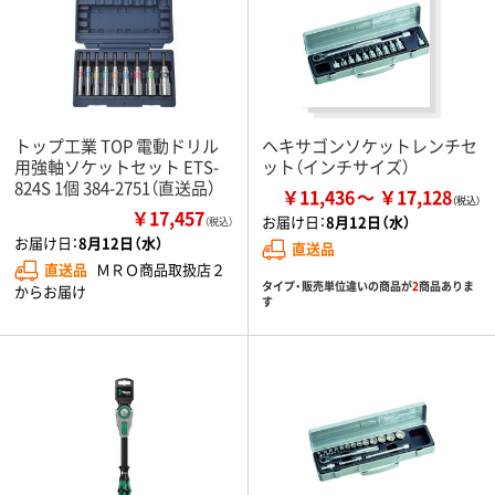
トップ工業 TOP 電動ドリル
ヘキサゴンソケットレンチセ
用強軸ソケットセット ETS-
ット（インチサイズ）
824S 1個 384-2751（直送品）
￥11,436
￥17,128
￥17,457
お届け日：
8月12日（水）
（税込）
お届け日：
8月12日（水）
直送品
直送品
ＭＲＯ商品取扱店２
タイプ・販売単位違いの商品が
2
商品ありま
からお届け
す