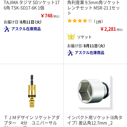
TAJIMA タジマ SDソケット17
角利産業 9.5mm角ソケット
6角 TSK-SD17-6K 1個
レンチセット MSR-21 1セッ
ト
￥748
（税込）
（
）
1件
お届け日：
8月11日（火）
￥2,281
アスクル在庫商品
（税込）
ソケット
お届け日：
8月11日（火）
アスクル在庫商品
ＴＪＭデザイン ソケットアダ
インパクト用ソケット（6角タ
プター 4分 ユニバーサル
イプ） 差込角12.7mm _2