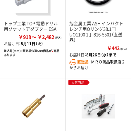
トップ工業 TOP 電動ドリル
旭金属工業 ASH インパクト
用ソケットアダプター ESA
レンチ用Oリング38.1□
UO1100 1丁 816-5501（直送
￥918
￥2,482
品）
お届け日：
8月11日（火）
￥442
（税込）
差込角(mm)・販売単位違いの商品が
2
商品
お届け日：
8月26日（水）まで
あります
直送品
ＭＲＯ商品取扱店２
からお届け
人気商品