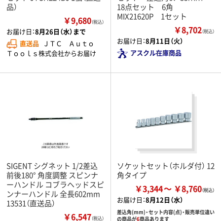
品）
18点セット 6角
MIX21620P 1セット
￥9,680
（税込）
￥8,702
お届け日：
8月26日（水）まで
（税込）
お届け日：
8月11日（火）
直送品
ＪＴＣ Ａｕｔｏ
アスクル在庫商品
Ｔｏｏｌｓ株式会社からお届け
SIGENT シグネット 1/2差込
ソケットセット（ホルダ付） 12
前後180° 角度調整 スピンナ
角タイプ
ーハンドル コブラヘッドスピ
￥3,344
￥8,760
ンナーハンドル 全長602mm
お届け日：
8月12日（水）
13531（直送品）
差込角(mm)・セット内容(点)・販売単位違い
￥6,547
（税込）
の商品が
6
商品あります