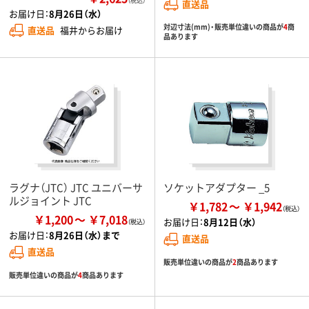
（税込）
直送品
お届け日：
8月26日（水）
対辺寸法(mm)・販売単位違いの商品が
4
商
直送品
福井からお届け
品あります
ラグナ（JTC） JTC ユニバーサ
ソケットアダプター _5
ルジョイント JTC
￥1,782
￥1,942
￥1,200
￥7,018
お届け日：
8月12日（水）
お届け日：
8月26日（水）まで
直送品
直送品
販売単位違いの商品が
2
商品あります
販売単位違いの商品が
4
商品あります