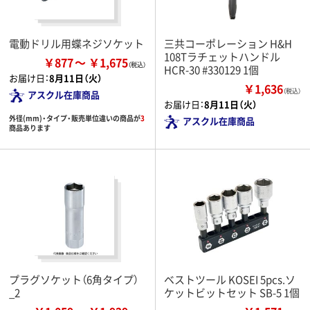
電動ドリル用蝶ネジソケット
三共コーポレーション H&H
108Tラチェットハンドル
￥877
￥1,675
HCR-30 #330129 1個
お届け日：
8月11日（火）
￥1,636
（税込）
アスクル在庫商品
お届け日：
8月11日（火）
外径(mm)・タイプ・販売単位違いの商品が
3
アスクル在庫商品
商品あります
プラグソケット（6角タイプ）
ベストツール KOSEI 5pcs.ソ
_2
ケットビットセット SB-5 1個