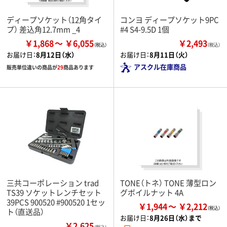
ディープソケット（12角タイ
コンヨ ディープソケット9PC
プ） 差込角12.7mm _4
#4 S4-9.5D 1個
￥1,868
￥6,055
￥2,493
（税込）
お届け日：
8月12日（水）
お届け日：
8月11日（火）
アスクル在庫商品
販売単位違いの商品が
29
商品あります
三共コーポレーション trad
TONE（トネ） TONE 薄型ロン
TS39 ソケットレンチセット
グボイルナット 4A
39PCS 900520 #900520 1セッ
￥1,944
￥2,212
ト（直送品）
お届け日：
8月26日（水）まで
￥2,625