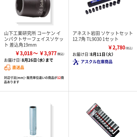
山下工業研究所 コーケン イ
アネスト岩田 ソケットセット
ンパクトサーフェイスソケッ
12.7角 TL9030 1セット
ト 差込角19mm
￥2,780
（税込）
￥3,018
￥3,977
お届け日：
8月11日（火）
お届け日：
8月26日（水）まで
アスクル在庫商品
直送品
対辺寸法(mm)・販売単位違いの商品が
12
商
品あります