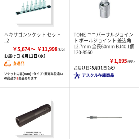
ヘキサゴンソケット セット
TONE ユニバーサルジョイン
_2
ト ボールジョイント 差込角
12.7mm 全長60mm BJ40 1個
￥5,674
￥11,998
120-8560
お届け日：
8月12日（水）
￥1,695
（税込）
直送品
お届け日：
8月11日（火）
ソケット内容(mm)・タイプ・販売単位違い
アスクル在庫商品
の商品が
3
商品あります