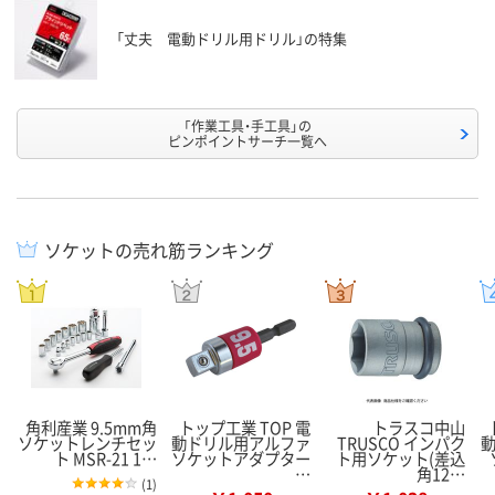
「丈夫 電動ドリル用ドリル」の特集
「作業工具・手工具」の
ピンポイントサーチ一覧へ
ソケットの売れ筋ランキング
角利産業 9.5mm角
トップ工業 TOP 電
トラスコ中山
ソケットレンチセッ
動ドリル用アルファ
TRUSCO インパク
ト MSR-21 1…
ソケットアダプター
ト用ソケット(差込
…
角12…
(
1
)