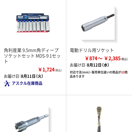
角利産業 9.5mm角ディープ
電動ドリル用ソケット
ソケットセット MDS-9 1セッ
￥874
￥2,385
ト
お届け日：
8月12日（水）
￥1,724
（税込）
対辺寸法(mm)・販売単位違いの商品が
10
商
お届け日：
8月11日（火）
品あります
アスクル在庫商品