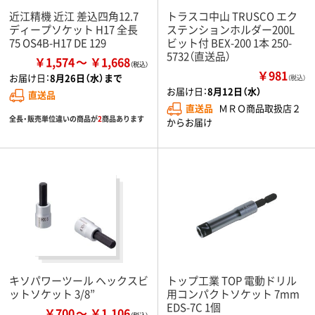
近江精機 近江 差込四角12.7
トラスコ中山 TRUSCO エク
ディープソケット H17 全長
ステンションホルダー200L
75 OS4B-H17 DE 129
ビット付 BEX-200 1本 250-
5732（直送品）
￥1,574
￥1,668
￥981
お届け日：
8月26日（水）まで
（税込）
お届け日：
8月12日（水）
直送品
直送品
ＭＲＯ商品取扱店２
全長・販売単位違いの商品が
2
商品あります
からお届け
キソパワーツール ヘックスビ
トップ工業 TOP 電動ドリル
ットソケット 3/8”
用コンパクトソケット 7mm
EDS-7C 1個
￥700
￥1,106