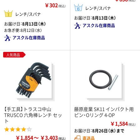
（税込）
￥302
（税込）
レンチ/スパナ
レンチ/スパナ
お届け日：
8月13日（木）
お届け日：
8月13日（木）
アスクル在庫商品
お急ぎ便：
8月12日（水）
アスクル在庫商品
人気商品
【手工具】トラスコ中山
藤原産業 SK11 インパクト用
TRUSCO 六角棒レンチ セッ
ピン・Oリング 4-OP
ト
￥1,584
（税込）
お届け日：
8月26日（水）まで
￥1,854
￥3,403
直送品