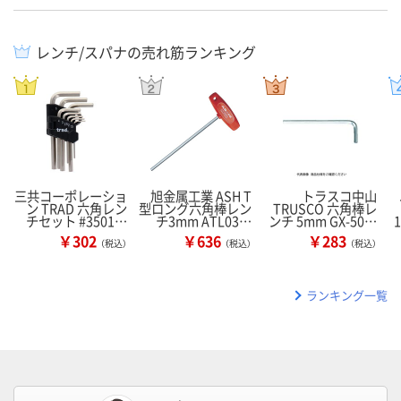
レンチ/スパナの売れ筋ランキング
三共コーポレーショ
旭金属工業 ASH T
トラスコ中山
ン TRAD 六角レン
型ロング六角棒レン
TRUSCO 六角棒レ
チセット #3501…
チ3mm ATL03…
ンチ 5mm GX-50…
￥302
￥636
￥283
（税込）
（税込）
（税込）
ランキング一覧