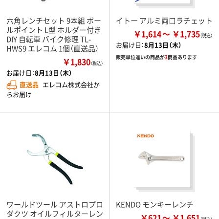
六角レンチセット 9本組 ボー
イトー アルミ両口ラチェット
ルポイント L型 ホルダー付き
￥1,614
￥1,735
DIY 自転車 バイク修理 TL-
お届け日：
8月13日（木）
HWS9 エレコム 1個（直送品）
販売単位違いの商品が
3
商品あります
￥1,830
（税込）
お届け日：
8月13日（木）
直送品
エレコム株式会社か
らお届け
ワールドツール アストロプロ
KENDO モンキーレンチ
ダクツ オイルフィルターレン
￥621
￥1,651