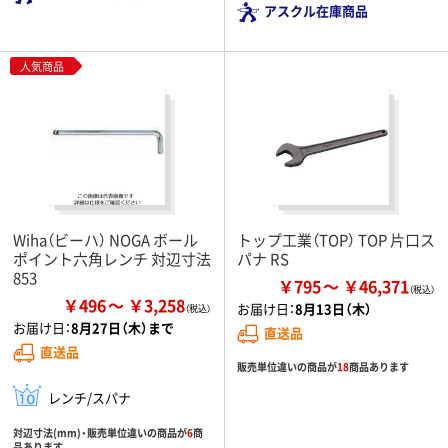
アスクル在庫商品
人気商品
Wiha（ビーハ） NOGA ボール
トップ工業（TOP） TOP 片口ス
ポイント六角レンチ 対辺寸法
パナ RS
853
￥795
￥46,371
￥496
￥3,258
お届け日：
8月13日（木）
お届け日：
8月27日（木）まで
直送品
直送品
販売単位違いの商品が
18
商品あります
レンチ/スパナ
対辺寸法(mm)・販売単位違いの商品が
6
商
品あります