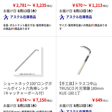
￥2,781
￥3,235
￥670
￥1,213
お届け日：
8月13日（木）
お届け日：
8月13日（木）
アスクル在庫商品
アスクル在庫商品
全長・ボルトナット最大寸法・販売単位違い
サイズ・販売単位違いの商品が
3
商品ありま
の商品が
3
商品あります
す
ショートネック100°ロングボ
【手工具】トラスコ中山
ールポイント六角棒レンチ
TRUSCO 片刃薄鎌 180mm
（キャッチャーボール付）
KUE-180 1丁
￥674
￥7,150
￥649
（税込）
お届け日：
8月13日（木）
お届け日：
8月13日（木）
アスクル在庫商品
対辺寸法(mm)・販売単位違いの商品が
10
商