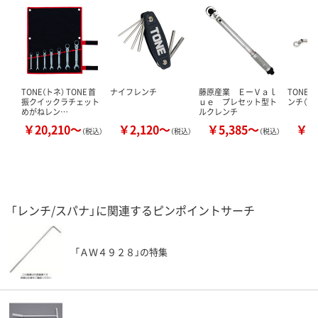
TONE（トネ） TONE 首
ナイフレンチ
藤原産業 ＥーＶａｌ
TONE（
振クイックラチェット
ｕｅ プレセット型ト
ンチ（75°
めがねレン…
ルクレンチ
￥20,210～
￥2,120～
￥5,385～
￥1
（税込）
（税込）
（税込）
「レンチ/スパナ」に関連するピンポイントサーチ
「ＡＷ４９２８」の特集