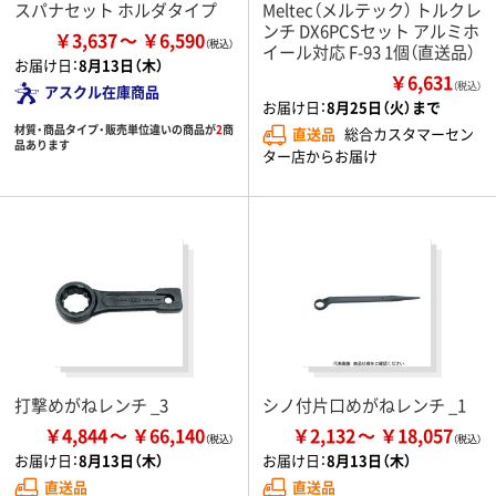
スパナセット ホルダタイプ
Meltec（メルテック） トルクレ
ンチ DX6PCSセット アルミホ
￥3,637
￥6,590
イール対応 F-93 1個（直送品）
お届け日：
8月13日（木）
￥6,631
（税込）
アスクル在庫商品
お届け日：
8月25日（火）まで
材質・商品タイプ・販売単位違いの商品が
2
商
直送品
総合カスタマーセン
品あります
ター店からお届け
打撃めがねレンチ _3
シノ付片口めがねレンチ _1
￥4,844
￥66,140
￥2,132
￥18,057
お届け日：
8月13日（木）
お届け日：
8月13日（木）
直送品
直送品