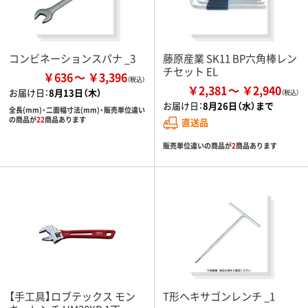
コンビネーションスパナ _3
藤原産業 SK11 BP六角棒レン
チセット EL
￥636
￥3,396
￥2,381
￥2,940
お届け日：
8月13日（木）
お届け日：
8月26日（水）まで
全長(mm)・二面幅寸法(mm)・販売単位違い
の商品が
22
商品あります
直送品
販売単位違いの商品が
2
商品あります
【手工具】ロブテックス モン
T形ヘキサゴンレンチ _1