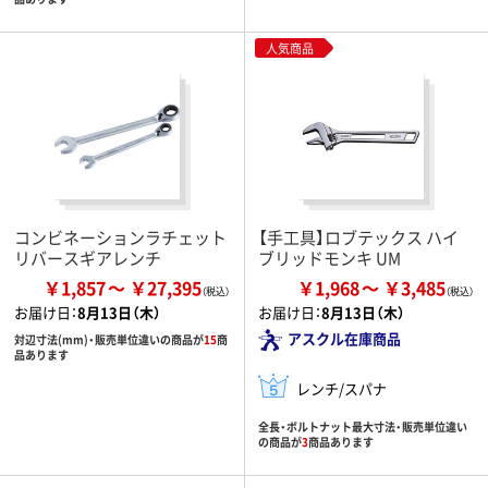
人気商品
コンビネーションラチェット
【手工具】ロブテックス ハイ
リバースギアレンチ
ブリッドモンキ UM
￥1,857
￥27,395
￥1,968
￥3,485
お届け日：
8月13日（木）
お届け日：
8月13日（木）
アスクル在庫商品
対辺寸法(mm)・販売単位違いの商品が
15
商
品あります
レンチ/スパナ
全長・ボルトナット最大寸法・販売単位違い
の商品が
3
商品あります