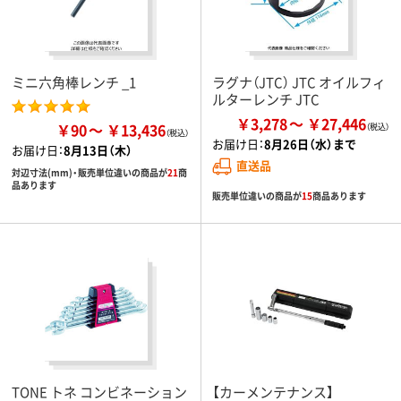
ミニ六角棒レンチ _1
ラグナ（JTC） JTC オイルフィ
ルターレンチ JTC
￥3,278
￥27,446
￥90
￥13,436
お届け日：
8月26日（水）まで
お届け日：
8月13日（木）
直送品
対辺寸法(mm)・販売単位違いの商品が
21
商
品あります
販売単位違いの商品が
15
商品あります
TONE トネ コンビネーション
【カーメンテナンス】