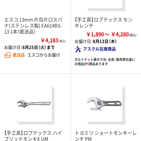
エスコ 13mm 片目片口スパ
【手工具】ロブテックス モン
ナ(ステンレス製) EA614BS-
キレンチ
13 1本（直送品）
￥1,890
￥4,280
￥4,183
お届け日：
8月13日（木）
（税込）
お届け日：
8月25日（火）まで
アスクル在庫商品
直送品
エスコからお届け
ボルトナット最大寸法・全長・販売単位違い
の商品が
5
商品あります
【手工具】ロブテックス ハイ
トヨミツ ショートモンキーレ
ブリッドモンキX UM
ンチ PM