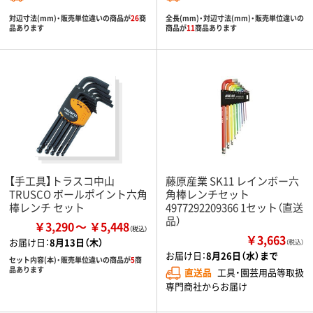
対辺寸法(mm)・販売単位違いの商品が
26
商
全長(mm)・対辺寸法(mm)・販売単位違いの
品あります
商品が
11
商品あります
【手工具】トラスコ中山
藤原産業 SK11 レインボー六
TRUSCO ボールポイント六角
角棒レンチセット
棒レンチ セット
4977292209366 1セット（直送
品）
￥3,290
￥5,448
￥3,663
お届け日：
8月13日（木）
（税込）
お届け日：
8月26日（水）まで
セット内容(本)・販売単位違いの商品が
5
商
品あります
直送品
工具・園芸用品等取扱
専門商社からお届け