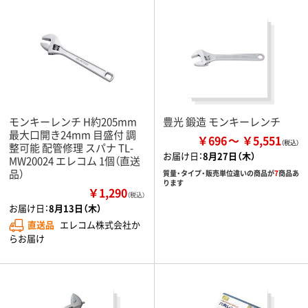
モンキーレンチ H約205mm
豊光 鍛造 モンキーレンチ
最大口開き24mm 目盛付 調
￥696
￥5,551
整可能 配管修理 スパナ TL-
お届け日：
8月27日（木）
MW20024 エレコム 1個（直送
品）
質量・タイプ・販売単位違いの商品が
7
商品あ
ります
￥1,290
（税込）
お届け日：
8月13日（木）
直送品
エレコム株式会社か
らお届け