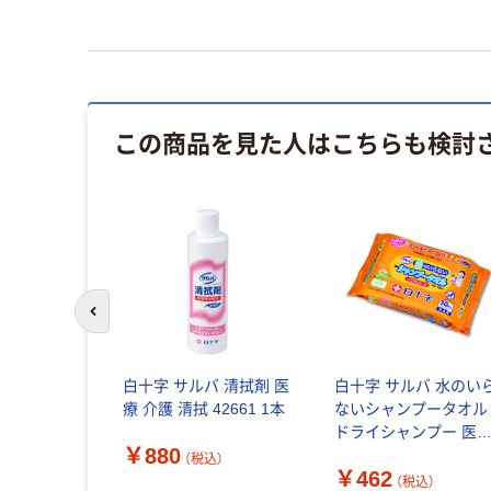
この商品を見た人はこちらも検討
前のスライドへ
白十字 サルバ 清拭剤 医
白十字 サルバ 水のい
療 介護 清拭 42661 1本
ないシャンプータオル
ドライシャンプー 医
￥880
介護 清拭 防災 45093 1
（税込）
￥462
パック（30枚入）
（税込）