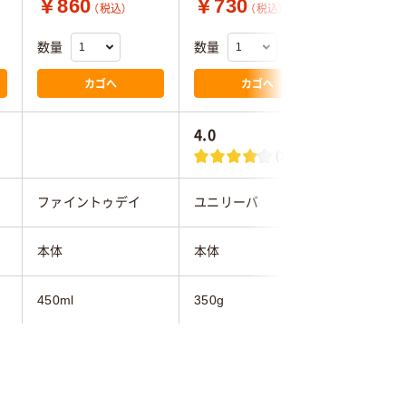
￥860
￥730
￥2,7
（税込）
（税込）
数量
数量
数量
カゴへ
カゴへ
4.0
(10)
ファイントゥデイ
ユニリーバ
ヴェレダ
本体
本体
本体
450ml
350g
115ml
しっとり
さらさら