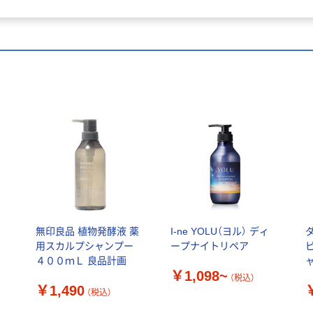
シ
無印良品 植物発酵液 薬
I-ne YOLU（ヨル） ディ
用スカルプシャンプー
ープナイトリペア
４００ｍＬ 良品計画
￥1,098~
（税込）
￥1,490
（税込）