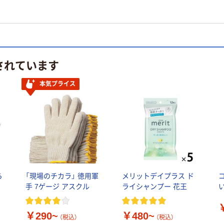
されています
本気プライス
ら
「現場のチカラ」 徳用軍
メリットデイプラス ド
手 7ゲージ アスクル
ライシャンプー 花王
療
￥290~
￥480~
（税込）
（税込）