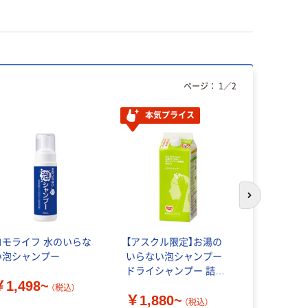
ページ：
1
／
2
本気プライス
オリジ
次のスライド
コモライフ 水のいらな
【アスクル限定】お湯の
アスクル 
い泡シャンプー
いらない泡シャンプー
ラ」 アル
ドライシャンプー 詰め
￥1,498~
替え 800ml
（税込）
￥146~
￥1,880~
（税込）