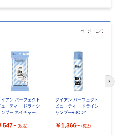
ページ：
1
／
5
次のスライド
ダイアン パーフェクト
ダイアン パーフェクト
P＆G パン
ビューティー ドライシ
ビューティー ドライシ
イン フレ
ャンプー ネイチャーラ
ャンプー+BODY
クション
ボ
￥547~
￥1,366~
￥999~
（税込）
（税込）