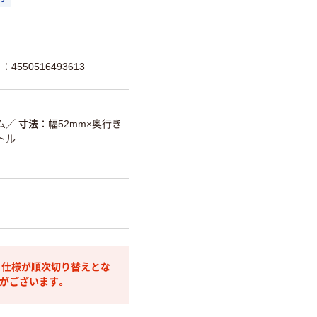
4550516493613
ム
／
寸法
幅52mm×奥行き
トル
ジ・仕様が順次切り替えとな
がございます。