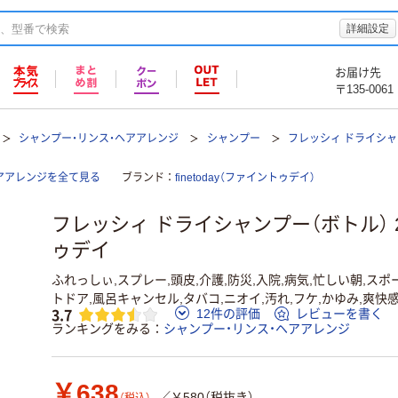
詳細設定
お届け先
〒135-0061
シャンプー・リンス・ヘアアレンジ
シャンプー
フレッシィ ドライシャ
アアレンジを全て見る
ブランド
finetoday（ファイントゥデイ）
フレッシィ ドライシャンプー（ボトル） 2
ゥデイ
ふれっしぃ,スプレー,頭皮,介護,防災,入院,病気,忙しい朝,スポ
トドア,風呂キャンセル,タバコ,ニオイ,汚れ,フケ,かゆみ,爽快
3.7
12件の評価
レビューを書く
ランキングをみる
シャンプー・リンス・ヘアアレンジ
￥638
／￥580（税抜き）