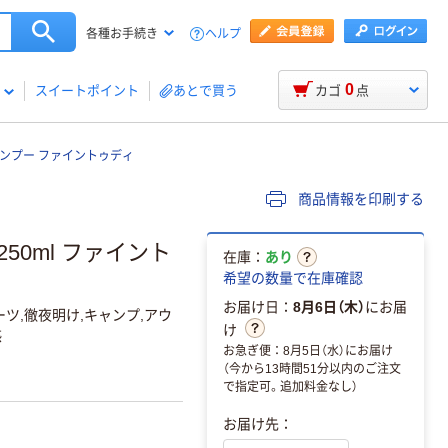
ヘルプ
各種お手続き
0
スイートポイント
あとで買う
カゴ
点
ンプー ファイントゥディ
商品情報を印刷する
50ml ファイント
在庫：
あり
希望の数量で在庫確認
お届け日：
8月6日（木）
にお届
ーツ,徹夜明け,キャンプ,アウ
け
感
お急ぎ便：8月5日（水）にお届け
（今から13時間51分以内のご注文
で指定可。追加料金なし）
お届け先：