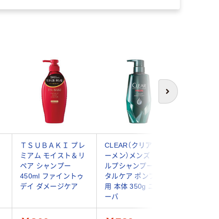
次へ
ー
ＴＳＵＢＡＫＩ プレ
CLEAR（クリアフォ
WELED
ミアム モイスト＆リ
ーメン）メンズ スカ
ローズマ
ペア シャンプー
ルプシャンプー トー
シャンプー
450ml ファイントゥ
タルケア ポンプ 男性
デイ ダメージケア
用 本体 350g ユニリ
ーバ