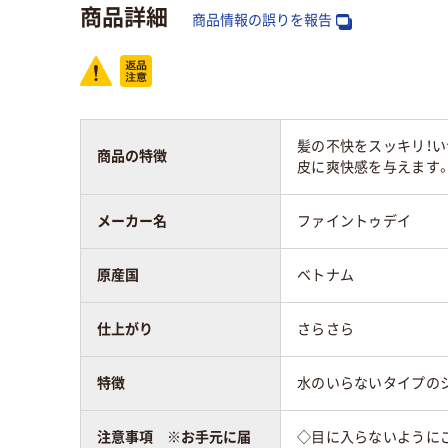
35
商品詳細
スコア
商品情報の誤りを報告
髪の不快をスッキリ！い
商品の特徴
皮に爽快感を与えます
メーカー名
ファイントゥデイ
原産国
ベトナム
仕上がり
さらさら
特徴
水のいらないタイプの
注意事項 ※お手元に届
◇目に入らないように