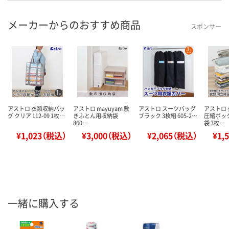
メーカーからのおすすめ商品
スポンサー
アストロ 衣類収納バッ
アストロ mayuyam 敷
アストロ スーツバッグ
アストロ
グ クリア 112-09 1枚…
きふとん用収納袋
ブラック 3枚組 605-2…
圧縮ボッ
860…
袋 3枚…
¥1,023（税込）
¥3,000（税込）
¥2,065（税込）
¥1,
一緒に購入する