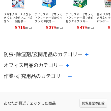
メガネクリーナふきふ
アイリスオーヤマ メガ
アイリスオーヤマ メガ
創和 メガネ
き くもり止め メガネ拭
ネクリーナー 速乾タイ
ネクリーナー 曇り止め
メガネクリ
きシート 個包装…
プ メガネ拭き …
有りタイプ メガ…
275407 …
￥716
￥379
￥479
￥
（税込）
（税込）
（税込）
防虫・除湿剤/玄関用品のカテゴリー
オフィス用品のカテゴリー
作業・研究用品のカテゴリー
あなたが最近チェックした商品
閲覧履歴の削除