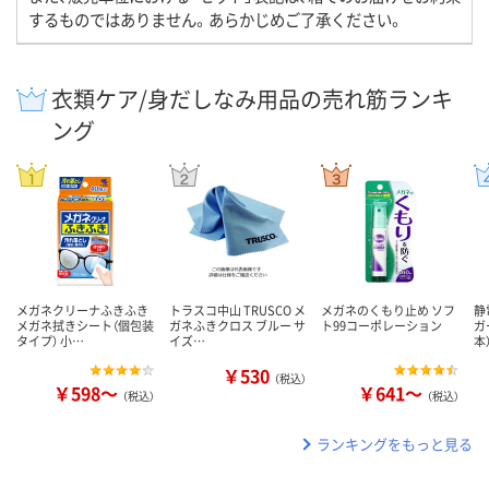
するものではありません。あらかじめご了承ください。
衣類ケア/身だしなみ用品の売れ筋ランキ
ング
メガネクリーナふきふき
トラスコ中山 TRUSCO メ
メガネのくもり止め ソフ
静
メガネ拭きシート（個包装
ガネふきクロス ブルー サ
ト99コーポレーション
ガ
タイプ） 小…
イズ…
本
￥530
（税込）
￥598～
￥641～
（税込）
（税込）
ランキングをもっと見る