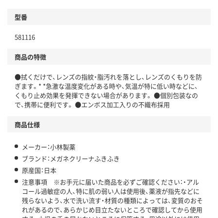
型番
581116
商品の特徴
●拭くだけで、レンズの指紋・脂汚れを落とし、レンズのくもりを防
ぎます。* *急激な温度変化がある時や、気温が特に低い時などに、
くもり止め効果を発揮できない場合があります。 ●個別包装なの
で、携帯に便利です。 ●エンボス加工入りの不織布採用
商品仕様
メーカー：小林製薬
ブランド：メガネクリーナふきふき
原産国：日本
注意事項 ※お手元に届いた商品を必ずご確認ください：・アル
コール過敏症の人、特に肌の弱い人は使用後、薬液が指先などに
残らないよう、水で洗い流す・材質の種類によっては、変質のおそ
れがあるので、あらかじめ目立たないところで確認してから使用