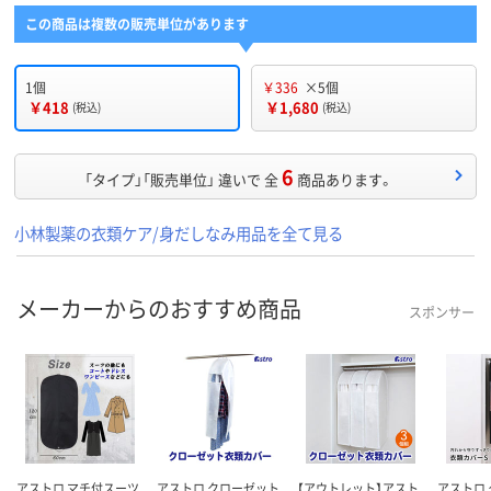
この商品は複数の販売単位があります
1個
￥336
×5個
￥418
￥1,680
(税込)
(税込)
6
「タイプ」「販売単位」 違いで 全
商品あります。
小林製薬の衣類ケア/身だしなみ用品を全て見る
メーカーからのおすすめ商品
スポンサー
アストロ マチ付スーツ
アストロ クローゼット
【アウトレット】アスト
アストロ