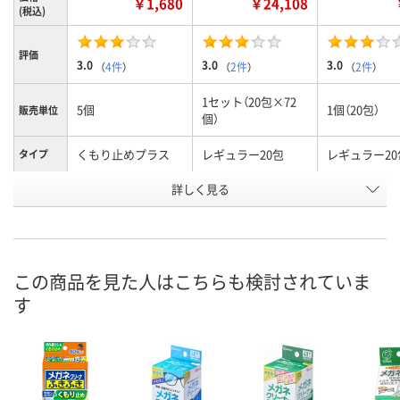
￥1,680
￥24,108
(税込)
評価
3.0
3.0
3.0
（
4件
）
（
2件
）
（
2件
）
1セット（20包×72
5個
1個（20包）
販売単位
個）
くもり止めプラス
レギュラー20包
レギュラー20
タイプ
お申込番
詳しく見る
HE76245
X628389
EX62100
号
2点
入荷待ち
あり
在庫
ご注文後、お届けに
この商品を見た人はこちらも検討されていま
8月11日（火）
ついてご連絡いたし
8月11日（火）
お届け日
す
ます
数量
数量
数量
カゴへ
カゴへ
カ