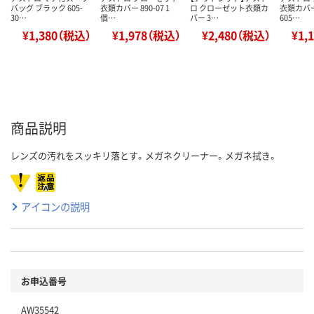
バッグ ブラック 605-
衣類カバー 890-07 1
ロ クローゼット衣類カ
衣類カバ
30…
個…
バー 3…
605…
¥1,380（税込）
¥1,978（税込）
¥2,480（税込）
¥1,
商品説明
レンズの汚れをスッキリ落とす。メガネクリーナー。メガネ拭き。
アイコンの説明
お申込番号
AW35542