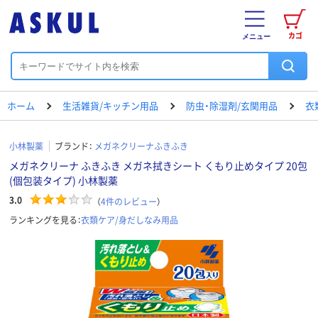
カゴ
メニュー
ホーム
生活雑貨/キッチン用品
防虫・除湿剤/玄関用品
衣
小林製薬
ブランド：
メガネクリーナふきふき
メガネクリーナ ふきふき メガネ拭きシート くもり止めタイプ 20包
(個包装タイプ) 小林製薬
3.0
（
4
件のレビュー
）
ランキングを見る：
衣類ケア/身だしなみ用品