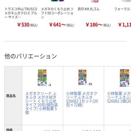
トラスコ中山 TRUSCO
メガネのくもり止め ソ
貝印 KM 丸ゴム
フォーラル
メガネふきクロス ブル
フト99コーポレーショ
ー サイズ…
ン
￥530
￥641～
￥186～
￥1,1
（税込）
（税込）
（税込）
他のバリエーション
メガネクリーナ ふ
小林製薬 メガネク
小林製薬 メ
商品名
きふき メガネ拭き
リーナふきふき
リーナふきふ
シート くもり止め
526082 1セット(20
526082 1個(2
タイプ 20包(個包装
包×72個)
タイプ) 小林製薬 5
個
価格