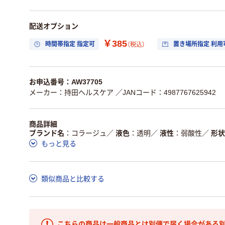
配送オプション
￥385
時間帯指定 指定可
置き場所指定 利用
（税込）
お申込番号：AW37705
メーカー：持田ヘルスケア
／JANコード：4987767625942
商品詳細
ブランド名
コラージュ
／
液色
透明
／
液性
弱酸性
／
形状
もっと見る
類似商品と比較する
こちらの商品は一般商品とは別便で届く場合がある別