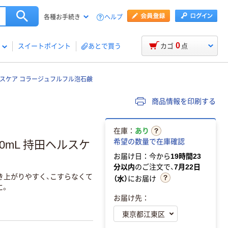
ヘルプ
各種お手続き
0
スイートポイント
あとで買う
カゴ
点
スケア コラージュフルフル泡石鹸
商品情報を印刷する
在庫：
あり
希望の数量で在庫確認
0mL 持田ヘルスケ
お届け日：今から
19時間23
分以内
のご注文で、
7月22日
浮き上がりやすく、こすらなくて
（水）
にお届け
に。
お届け先：