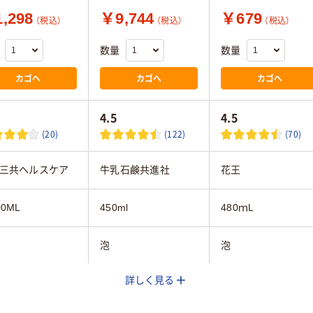
,298
￥9,744
￥679
（税込）
（税込）
（税込）
数量
数量
カゴへ
カゴへ
カゴへ
4.5
4.5
(20)
(122)
(70)
三共ヘルスケア
牛乳石鹸共進社
花王
0ML
450ml
480ｍL
泡
泡
詳しく見る
性
弱アルカリ性