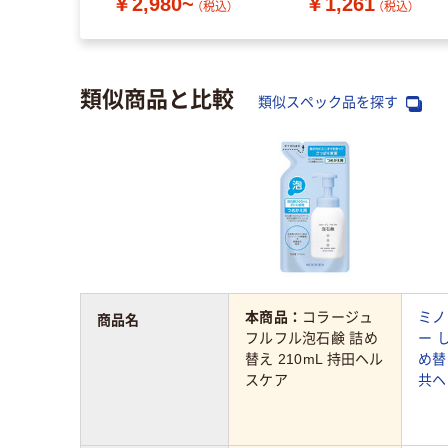
￥2,980~
￥1,261
（税込）
（税込）
類似商品と比較
類似スペック品を探す
本商品：
コラージュ
ミノ
商品名
フルフル泡石鹸 詰め
ー 
替え 210mL 持田ヘル
め替
スケア
共ヘ