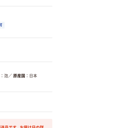
可
泡
／
原産国
日本
送品です。お届け日の詳