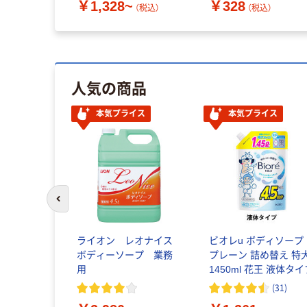
￥1,328~
￥328
（税込）
（税込）
人気の商品
本気プライス
本気プライス
前のスライドへ
ライオン レオナイス
ビオレu ボディソープ
ボディーソープ 業務
プレーン 詰め替え 特
用
1450ml 花王 液体タ
(
31
)