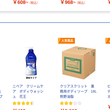
￥608~
￥968~
（税込）
（税込）
人気商品
ニベア クリームケ
クリアスクリット 業
大
ア ボディウォッシ
務用ボディソープ 18L
イプ
ュ 花王
熊野油脂
え