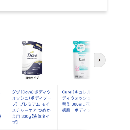
次へ
く
ダヴ（Dove）ボディウ
Curel（キュレル） 泡ボ
バウンシ
ォッシュ（ボディソー
ディウォッシュ 詰め
ープ ホ
プ） プレミアム モイ
替え 380mL 花王 敏
の香り ポ
スチャーケア つめか
感肌 ボディソープ
牛乳石鹸
香
え用 330g【液体タイ
体タイプ
プ】