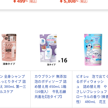
￥499~
￥5,808~
（税込）
（税込）
ン 全身シャンプ
カウブランド 無添加
ビオレu 泡で出て
しっとりタイプ 詰
泡のボディソープ 詰
るボディウォッシ
え 380mL 第一三
め替え用 450mL 1箱
ュ 詰め替え用 や
ルスケア
（16個入） 牛乳石鹸
さしいフレッシュフ
共進社【泡タイプ】
ローラルの香り（微
性） 480mL 花王