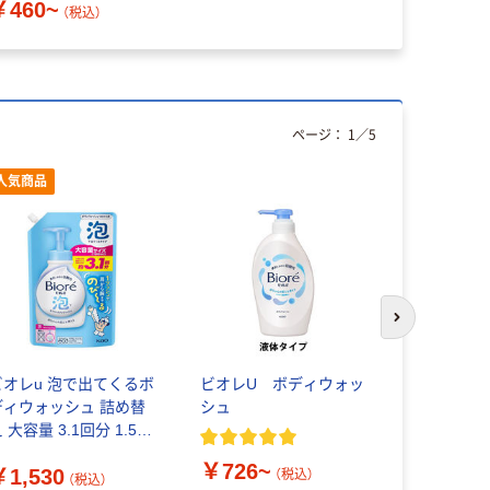
￥460~
（税込）
ページ：
1
／
5
人気商品
本気プ
次のスライド
ビオレu 泡で出てくるボ
ビオレU ボディウォッ
熊野油脂 
ディウォッシュ 詰め替
シュ
ト ボディ
 大容量 3.1回分 1.5L
チェーン限定 花王
￥726~
￥6,563
￥1,530
（税込）
（税込）