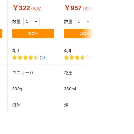
￥322
￥957
￥657
（税込）
（税込）
数量
数量
数量
カゴへ
カゴへ
4.7
4.4
(13)
(41)
ユニリーバ
花王
牛乳石鹸
330g
380mL
480ml
液体
泡
液状