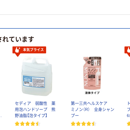
されています
本気プライス
セディア 弱酸性 薬
第一三共ヘルスケア
用泡ハンドソープ 熊
ミノン（R） 全身シャン
セ
野油脂【泡タイプ】
プー