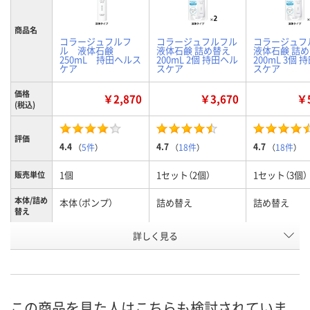
商品名
コラージュフルフ
コラージュフルフル
コラージュフ
ル 液体石鹸
液体石鹸 詰め替え
液体石鹸 詰
250mL 持田ヘルス
200mL 2個 持田ヘル
200mL 3個 
ケア
スケア
スケア
価格
￥2,870
￥3,670
￥5
(税込)
評価
4.4
4.7
4.7
（
5件
）
（
18件
）
（
18件
）
1個
1セット（2個）
1セット（3個）
販売単位
本体/詰め
本体（ポンプ）
詰め替え
詰め替え
替え
お申込番
詳しく見る
AW37716
AW37697
AW37698
号
6点
あり
あり
在庫
8月11日（火）
8月11日（火）
8月11日（火）
お届け日
この商品を見た人はこちらも検討されていま