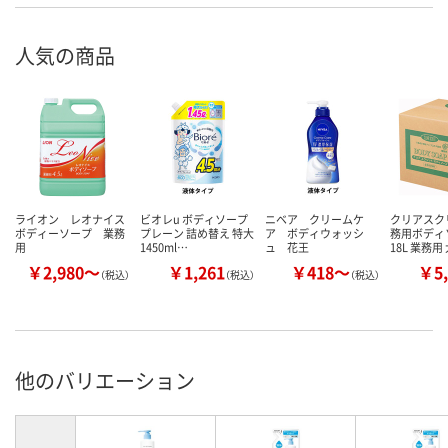
人気の商品
ライオン レオナイス
ビオレu ボディソープ
ニベア クリームケ
クリアスク
ボディーソープ 業務
プレーン 詰め替え 特大
ア ボディウォッシ
務用ボデ
用
1450ml…
ュ 花王
18L 業務用
￥2,980～
￥1,261
￥418～
￥5,
（税込）
（税込）
（税込）
他のバリエーション