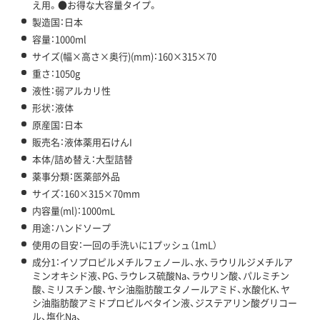
え用。●お得な大容量タイプ。
製造国：日本
容量：1000ml
サイズ(幅×高さ×奥行)(mm)：160×315×70
重さ：1050g
液性：弱アルカリ性
形状：液体
原産国：日本
販売名：液体薬用石けんI
本体/詰め替え：大型詰替
薬事分類：医薬部外品
サイズ：160×315×70mm
内容量(ml)：1000mL
用途：ハンドソープ
使用の目安：一回の手洗いに1プッシュ（1mL）
成分1：イソプロピルメチルフェノール、水、ラウリルジメチルア
ミンオキシド液、PG、ラウレス硫酸Na、ラウリン酸、パルミチン
酸、ミリスチン酸、ヤシ油脂肪酸エタノールアミド、水酸化K、ヤ
シ油脂肪酸アミドプロピルベタイン液、ジステアリン酸グリコー
ル、塩化Na、