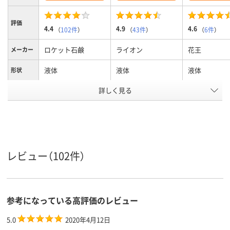
評価
4.4
4.9
4.6
（
102件
）
（
43件
）
（
6件
）
ロケット石鹸
ライオン
花王
メーカー
液体
液体
液体
形状
詳しく見る
詰替え
詰替用（2回分
タイプ
弱アルカリ性
弱アルカリ性
液性
アスクル
商品環境
スコア
レビュー（102件）
参考になっている高評価のレビュー
5.0
2020年4月12日