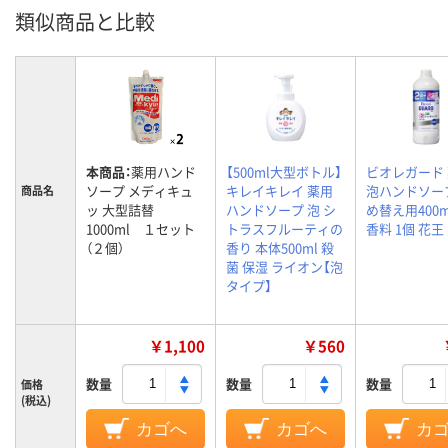
類似商品と比較
本商品：
薬用ハンド
【500ml大型ボトル】
ビオレガード
ソープ メディキュ
キレイキレイ 薬用
泡ハンドソー
商品名
ッ 大型詰替
ハンドソープ 泡 シ
め替え用400m
1000ml １セット
トラスフルーティの
香料 1個 花王
（２個）
香り 本体500ml 殺
菌 保湿 ライオン【泡
タイプ】
￥1,100
￥560
数量
数量
数量
価格
(税込)
カゴへ
カゴへ
カ