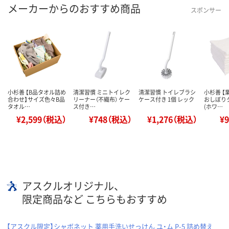
メーカーからのおすすめ商品
スポンサー
小杉善 【B品タオル詰め
清潔習慣 ミニトイレク
清潔習慣 トイレブラシ
小杉善 【
合わせ】サイズ色々B品
リーナー（不織布） ケー
ケース付き 1個 レック
おしぼり
タオル…
ス付き…
(ホワ…
¥2,599（税込）
¥748（税込）
¥1,276（税込）
¥
アスクルオリジナル、
限定商品など こちらもおすすめ
【アスクル限定】シャボネット 薬用手洗いせっけん ユ・ム P-5 詰め替え