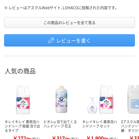
※
レビューはアスクルWebサイト、LOHACOに投稿された内容です。
この商品のレビューを全て見る
レビューを書く
人気の商品
キレイキレイ 薬用泡ハ
ビオレu 泡で出てくる
キレイキレイ 薬用泡ハ
【アスクル限
ンドソープ 殺菌 泡で出
ハンドソープ 花王
ンドソープ セット
ハンドソー
るタイプ
鹸 オリジ
￥272～
￥317～
￥1,900～
￥3
（税込）
（税込）
（税込）