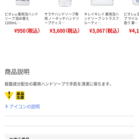
ビオレu 薬用泡ハンド
サラヤハンドソープ専
キレイキレイ 薬用泡ハ
ビオレu
ソープ 詰め替え
用 ノータッチハンドソ
ンドソープ シトラスフ
プ マイ
1200mL…
ープディス…
ルーティ…
香り 業…
¥950（税込）
¥3,600（税込）
¥3,067（税込）
¥4,
商品説明
殺菌成分配合の薬用ハンドソープで手肌を清潔に保ちます。
アイコンの説明