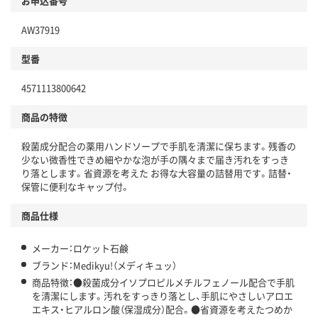
お申込番号
AW37919
型番
4571113800642
商品の特徴
殺菌成分配合の薬用ハンドソープで手肌を清潔に保ちます。残香の
少ない微香性できめ細やかな泡が手の隅々まで届き汚れをすっき
り落とします。省資源を考えた お得な大容量の詰替用です。詰替・
保管に便利なキャップ付。
商品仕様
メーカー：ロケット石鹸
ブランド：Medikyu!（メディキュッ）
商品特徴：●殺菌成分イソプロピルメチルフェノール配合で手肌
を清潔にします。汚れをすっきり落とし、手肌にやさしいアロエ
エキス・ヒアルロン酸（保湿成分）配合。●省資源を考えたつめか