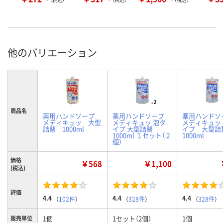
他のバリエーション
商品名
薬用ハンドソープ
薬用ハンドソープ
薬用ハンド
メディキュッ 大型
メディキュッ 泡タ
メディキュッ
詰替 1000ml
イプ 大型詰替
イプ 大型
1000ml １セット（２
1000ml
個）
価格
￥568
￥1,100
(税込)
評価
4.4
4.4
4.4
（
102件
）
（
328件
）
（
328件
）
1個
1セット（2個）
1個
販売単位