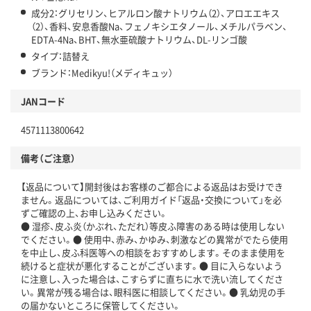
成分2：グリセリン、ヒアルロン酸ナトリウム（2）、アロエエキス
（2）、香料、安息香酸Na、フェノキシエタノール、メチルパラベン、
EDTA-4Na、BHT、無水亜硫酸ナトリウム、DL-リンゴ酸
タイプ：詰替え
ブランド：Medikyu!（メディキュッ）
JANコード
4571113800642
備考（ご注意）
【返品について】開封後はお客様のご都合による返品はお受けでき
ません。返品については、ご利用ガイド「返品・交換について」を必
ずご確認の上、お申し込みください。
● 湿疹、皮ふ炎（かぶれ、ただれ）等皮ふ障害のある時は使用しない
でください。● 使用中、赤み、かゆみ、刺激などの異常がでたら使用
を中止し、皮ふ科医等への相談をおすすめします。そのまま使用を
続けると症状が悪化することがございます。● 目に入らないよう
に注意し、入った場合は、こすらずに直ちに水で洗い流してくださ
い。異常が残る場合は、眼科医に相談してください。● 乳幼児の手
の届かないところに保管してください。