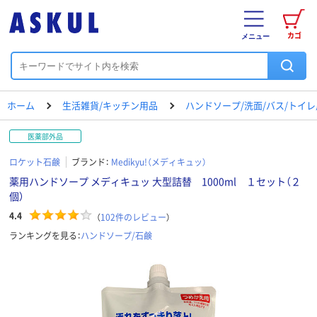
カゴ
メニュー
ホーム
生活雑貨/キッチン用品
ハンドソープ/洗面/バス/トイ
医薬部外品
ロケット石鹸
ブランド：
Medikyu!（メディキュッ）
薬用ハンドソープ メディキュッ 大型詰替 1000ml １セット（２
個）
4.4
（
102
件のレビュー
）
ランキングを見る：
ハンドソープ/石鹸