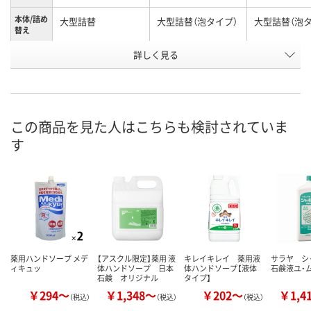
本体/詰め
大型詰替
大型詰替（泡タイプ）
大型詰替（泡タ
替え
お申込番
詳しく見る
AW37917
AW37912
AW37911
号
あり
あり
あり
在庫
8月11日（火）
8月10日（月）
8月10日（月）
お届け日
この商品を見た人はこちらも検討されていま
す
数量
数量
数量
カゴへ
カゴへ
カ
薬用ハンドソープ メデ
【アスクル限定】薬用 液
キレイキレイ 薬用液
サラヤ シ
ィキュッ
体ハンドソープ 日本
体ハンドソープ【液体
石鹸液ユ・
石鹸 オリジナル
タイプ】
￥294～
￥1,348～
￥202～
￥1,4
（税込）
（税込）
（税込）