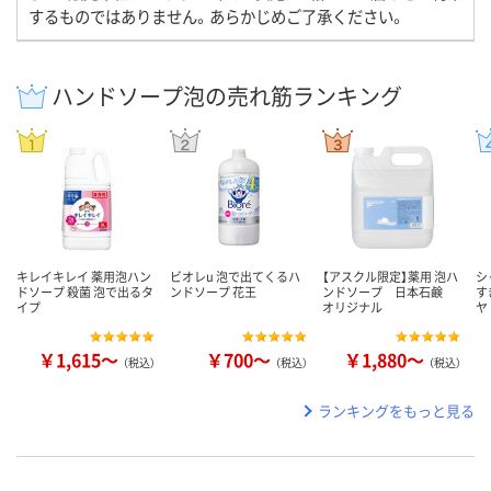
するものではありません。あらかじめご了承ください。
ハンドソープ泡の売れ筋ランキング
キレイキレイ 薬用泡ハン
ビオレu 泡で出てくるハ
【アスクル限定】薬用 泡ハ
シ
ドソープ 殺菌 泡で出るタ
ンドソープ 花王
ンドソープ 日本石鹸
す
イプ
オリジナル
ヤ
￥1,615～
￥700～
￥1,880～
（税込）
（税込）
（税込）
ランキングをもっと見る