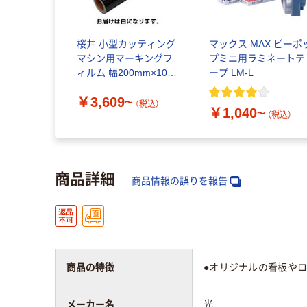
桜井 小型カッティング
マックス MAX ビーポ
マシン用マーキングフ
プミニ用ラミネートテ
ィルム 幅200mm×10m
ープ LM-L
屋外用
￥3,609~
（税込）
￥1,040~
（税込）
商品詳細
商品情報の誤りを報告
商品の特徴
●オリジナルの看板やロ
メーカー名
光