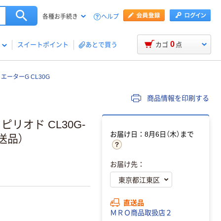
ヘルプ
各種お手続き
0
スイートポイント
あとで買う
カゴ
点
エーターG CL30G
商品情報を印刷する
リオド CL30G-
お届け日：8月6日（木）まで
直送品）
お届け先：
直送品
ＭＲＯ商品取扱店２