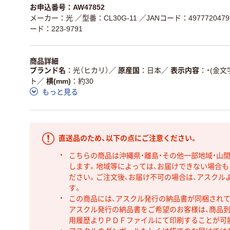
お申込番号：AW47852
メーカー：光
／型番：CL30G-11
／JANコード：4977720479
ード：223-9791
商品詳細
ブランド名
光（ヒカリ）
／
原産国
日本
／
表示内容
・(金文
ト
／
横(mm)
約30
もっと見る
直送品のため、以下の点にご注意ください。
こちらの商品は沖縄県・離島・その他一部地域・山
します。地域等によっては、お届けできない場合
ださい。ご注文後、お届け不可の場合は、アスクル
す。
この商品には、アスクル発行の納品書が同梱され
アスクル発行の納品書をご希望のお客様は、商品到
用履歴よりＰＤＦファイルにて印刷することが可