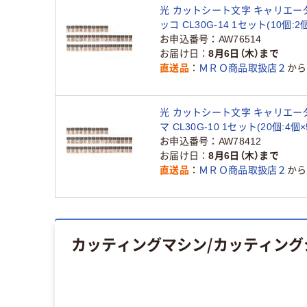
光 カットシート文字 キャリエーター
ッコ CL30G-14 1セット(10個:2
224-1461（直送品）
お申込番号
AW76514
お届け日
8月6日（木）まで
直送品
ＭＲＯ商品取扱店２
から
光 カットシート文字 キャリエータ
マ CL30G-10 1セット(20個:4個×5
9806（直送品）
お申込番号
AW78412
お届け日
8月6日（木）まで
直送品
ＭＲＯ商品取扱店２
から
カッティングマシン/カッティング