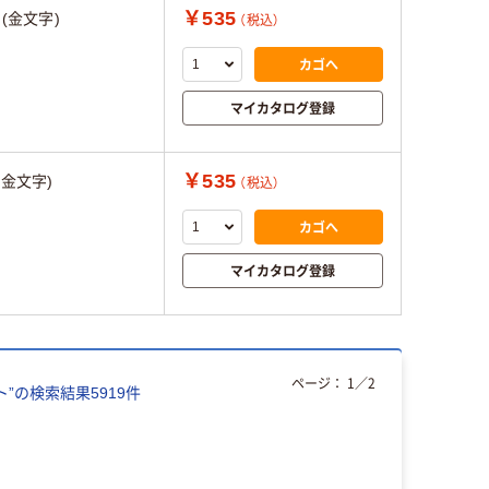
￥535
()(金文字)
（税込）
カゴへ
マイカタログ登録
￥535
,(金文字)
（税込）
カゴへ
マイカタログ登録
ページ：
1
／
2
ト
”の検索結果
5919
件