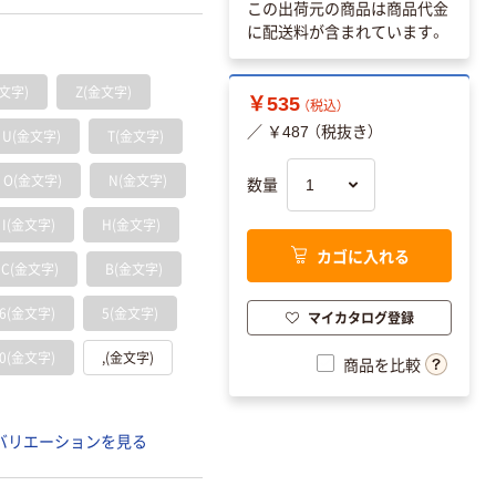
この出荷元の商品は商品代金
に配送料が含まれています。
金文字)
Z(金文字)
￥535
（税込）
／ ￥487 （税抜き）
U(金文字)
T(金文字)
O(金文字)
N(金文字)
数量
I(金文字)
H(金文字)
カゴに入れる
C(金文字)
B(金文字)
6(金文字)
5(金文字)
マイカタログ登録
0(金文字)
,(金文字)
商品を比較
バリエーションを見る