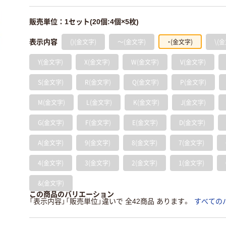
販売単位：1セット(20個:4個×5枚)
()(金文字)
～(金文字)
・(金文字)
\(
表示内容
Y(金文字)
X(金文字)
W(金文字)
V(金文字)
S(金文字)
R(金文字)
Q(金文字)
P(金文字)
M(金文字)
L(金文字)
K(金文字)
J(金文字)
G(金文字)
F(金文字)
E(金文字)
D(金文字)
A(金文字)
9(金文字)
8(金文字)
7(金文字)
4(金文字)
3(金文字)
2(金文字)
1(金文字)
&(金文字)
この商品のバリエーション
「表示内容」「販売単位」違いで 全42商品 あります。
すべての