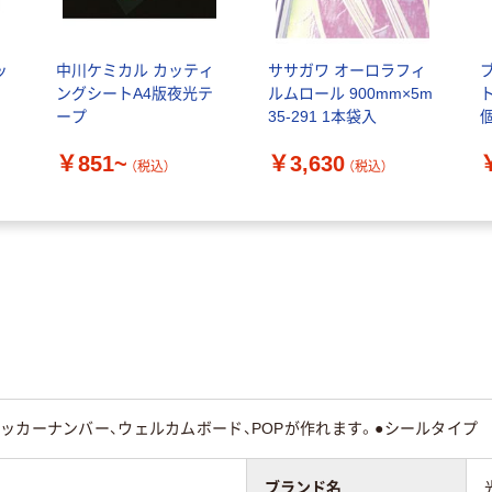
ッ
中川ケミカル カッティ
ササガワ オーロラフィ
ングシートA4版夜光テ
ルムロール 900mm×5m
ト
ープ
35-291 1本袋入
￥851~
￥3,630
（税込）
（税込）
ッカーナンバー、ウェルカムボード、POPが作れます。●シールタイプ
ブランド名