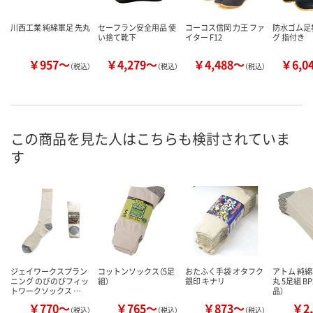
川西工業 純綿軍足 先丸
セーフラン安全用品 使
コーコス信岡 力王 ファ
防水ゴム足
い捨て靴下
イター F12
グ 指付き
￥957～
￥4,279～
￥4,488～
￥6,0
（税込）
（税込）
（税込）
この商品を見た人はこちらも検討されていま
す
ジェイワークスプラン
コットンソックス（5足
おたふく手袋 オタフク
アトム 純綿
ニング のびのびフィッ
組）
銀印 キナリ
丸 5足組 BP
トワークソックス …
品）
￥770～
￥765～
￥873～
￥2,
（税込）
（税込）
（税込）