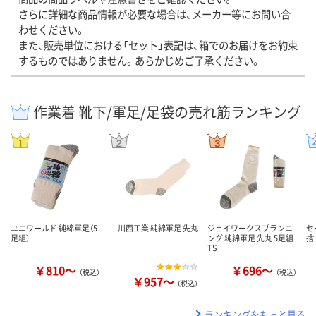
さらに詳細な商品情報が必要な場合は、メーカー等にお問い合
わせください。
また、販売単位における「セット」表記は、箱でのお届けをお約束
するものではありません。あらかじめご了承ください。
作業着 靴下/軍足/足袋の売れ筋ランキング
ユニワールド 純綿軍足（5
川西工業 純綿軍足 先丸
ジェイワークスプランニ
セ
足組）
ング 純綿軍足 先丸 5足組
捨
TS
￥810～
￥696～
（税込）
（税込）
￥957～
（税込）
ランキングをもっと見る