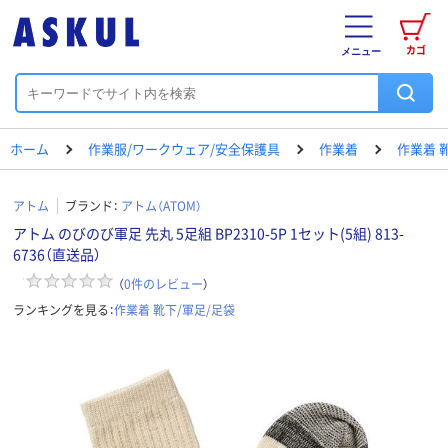
カゴ
メニュー
ホーム
作業服/ワークウェア/安全保護具
作業着
作業着 
アトム
ブランド：
アトム（ATOM）
アトム のびのび軍足 先丸 5足組 BP2310-5P 1セット(5組) 813-
6736（直送品）
（
0
件のレビュー
）
ランキングを見る：
作業着 靴下/軍足/足袋