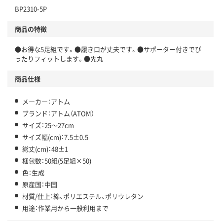
BP2310-5P
商品の特徴
●お得な5足組です。●履き口が丈夫です。●サポーター付きでぴ
ったりフィットします。●先丸
商品仕様
メーカー：アトム
ブランド：アトム（ATOM）
サイズ：25～27cm
サイズ幅(cm)：7.5±0.5
総丈(cm)：48±1
梱包数：50組(5足組×50)
色：生成
原産国：中国
材質/仕上：綿、ポリエステル、ポリウレタン
用途：作業用から一般利用まで