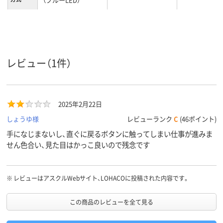
約104g
約68g
約91g ※ケ
重量
む
レビュー（1件）
2025年2月22日
しょうゆ様
レビューランク
C
(46ポイント)
手になじまないし、直ぐに戻るボタンに触ってしまい仕事が進みま
せん色合い、見た目はかっこ良いので残念です
※
レビューはアスクルWebサイト、LOHACOに投稿された内容です。
この商品のレビューを全て見る