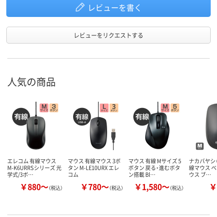
レビューを書く
レビューをリクエストする
人気の商品
エレコム 有線マウス
マウス 有線マウス 3ボ
マウス 有線 Mサイズ 5
ナカバヤシ（D
M-K6URRSシリーズ 光
タン M-LE10URX エレ
ボタン 戻る・進むボタ
線マウス 
学式/3ボ…
コム
ン搭載 Bl…
ウス ブ…
￥880～
￥780～
￥1,580～
￥
（税込）
（税込）
（税込）