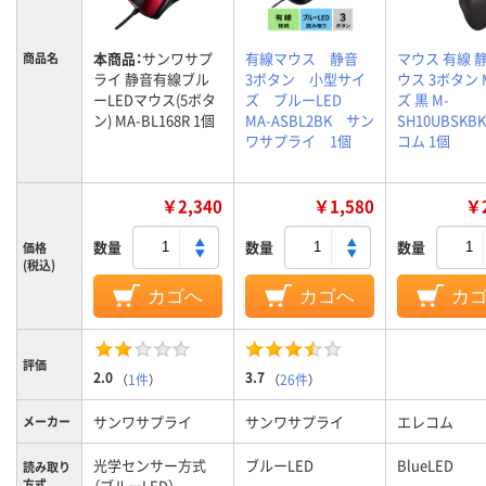
本商品：
サンワサプ
有線マウス 静音
マウス 有線 
商品名
ライ 静音有線ブル
3ボタン 小型サイ
ウス 3ボタン
ーLEDマウス(5ボタ
ズ ブルーLED
ズ 黒 M-
ン) MA-BL168R 1個
MA-ASBL2BK サン
SH10UBSKB
ワサプライ 1個
コム 1個
￥2,340
￥1,580
￥2
数量
数量
数量
価格
(税込)
カゴへ
カゴへ
カ
評価
2.0
3.7
（
1件
）
（
26件
）
サンワサプライ
サンワサプライ
エレコム
メーカー
光学センサー方式
ブルーLED
BlueLED
読み取り
方式
（ブルーLED）