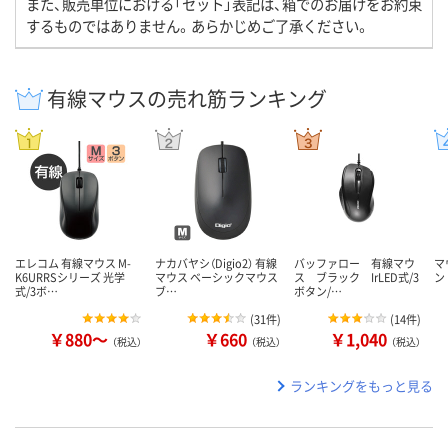
また、販売単位における「セット」表記は、箱でのお届けをお約束
するものではありません。あらかじめご了承ください。
有線マウスの売れ筋ランキング
エレコム 有線マウス M-
ナカバヤシ（Digio2） 有線
バッファロー 有線マウ
マ
K6URRSシリーズ 光学
マウス ベーシックマウス
ス ブラック IrLED式/3
ン
式/3ボ…
ブ…
ボタン/…
(
31件
)
(
14件
)
￥880～
￥660
￥1,040
（税込）
（税込）
（税込）
ランキングをもっと見る