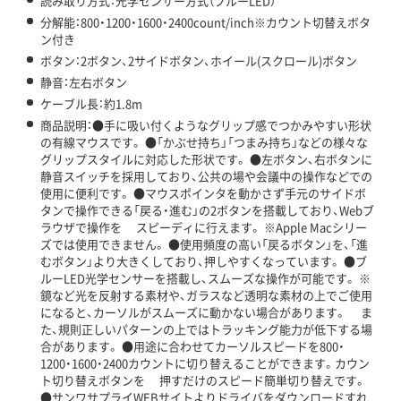
読み取り方式：光学センサー方式（ブルーLED）
分解能：800・1200・1600・2400count/inch※カウント切替えボタ
ン付き
ボタン：2ボタン、2サイドボタン、ホイール(スクロール)ボタン
静音：左右ボタン
ケーブル長：約1.8m
商品説明：●手に吸い付くようなグリップ感でつかみやすい形状
の有線マウスです。 ●「かぶせ持ち」「つまみ持ち」などの様々な
グリップスタイルに対応した形状です。 ●左ボタン、右ボタンに
静音スイッチを採用しており、公共の場や会議中の操作などでの
使用に便利です。 ●マウスポインタを動かさず手元のサイドボ
タンで操作できる「戻る・進む」の2ボタンを搭載しており、Webブ
ラウザで操作を スピーディに行えます。 ※Apple Macシリー
ズでは使用できません。 ●使用頻度の高い「戻るボタン」を、「進
むボタン」より大きくしており、押しやすくなっています。 ●ブ
ルーLED光学センサーを搭載し、スムーズな操作が可能です。 ※
鏡など光を反射する素材や、ガラスなど透明な素材の上でご使用
になると、カーソルがスムーズに動かない場合があります。 ま
た、規則正しいパターンの上ではトラッキング能力が低下する場
合があります。 ●用途に合わせてカーソルスピードを800・
1200・1600・2400カウントに切り替えることができます。カウン
ト切り替えボタンを 押すだけのスピード簡単切り替えです。
●サンワサプライWEBサイトよりドライバをダウンロードすれ