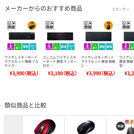
メーカーからのおすすめ商品
スポンサー
ワイヤレスキーボード
エレコム ワイヤレスキ
ワイヤレスキーボード
ワイヤレ
マウスセット 無線 フル
ーボード 静音 テンキー
マウスセット 静音 無線
静音 無線 2
サイズ…
付き …
2.…
型…
¥3,990（税込）
¥3,190（税込）
¥3,990（税込）
¥3,
類似商品と比較