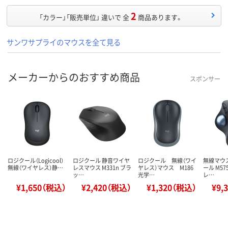
2
「カラー」「販売単位」 違いで 全
商品あります。
サンワサプライのマウスを全て見る
メーカーからのおすすめ商品
スポンサー
ロジクール（Logicool）
ロジクール 静音ワイヤ
ロジクール 無線（ワイ
無線マウ
無線（ワイヤレス）静…
レスマウス M331n ブラ
ヤレス）マウス M186
ール M57
ッ…
光学…
レ…
¥1,650（税込）
¥2,420（税込）
¥1,320（税込）
¥9,