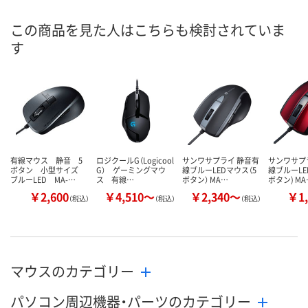
この商品を見た人はこちらも検討されていま
す
有線マウス 静音 5
ロジクールG（Logicool
サンワサプライ 静音有
サンワサプ
ボタン 小型サイズ
G） ゲーミングマウ
線ブルーLEDマウス（5
線ブルーLE
ブルーLED MA-…
ス 有線…
ボタン） MA…
ボタン) MA
￥2,600
￥4,510～
￥2,340～
￥1,
（税込）
（税込）
（税込）
マウスのカテゴリー
パソコン周辺機器・パーツのカテゴリー