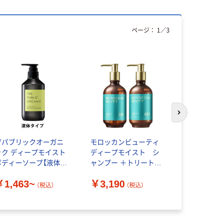
ページ：
1
／
3
次のスライド
ザパブリックオーガニ
モロッカンビューティ
ザパブリッ
ック ディープモイスト
ディープモイスト シ
ック スー
ボディーソープ【液体タ
ャンプー ＋トリートメ
ブ ディー
イプ】
ント ペアセット ボト
ディーソー
￥1,463~
￥3,190
￥1,089
ルワークス
ルウッディ
（税込）
（税込）
400ml 液