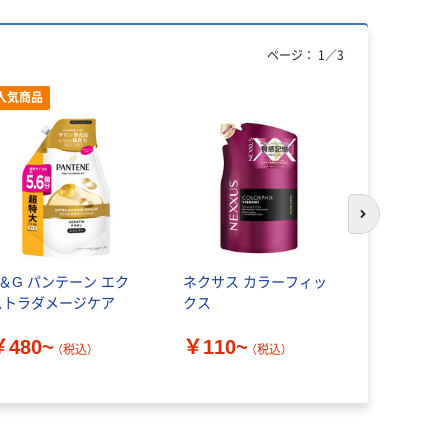
ページ：
1
／
3
人気商品
次のスライド
P＆G パンテーン エク
ネクサス カラーフィッ
ネクサス 
ストラダメージケア
クス
スリペア
￥480~
￥110~
￥110~
（税込）
（税込）