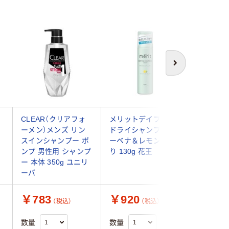
次へ
ー
CLEAR（クリアフォ
メリットデイプラス
levata
ーメン）メンズ リン
ドライシャンプー バ
ルプスパ
スインシャンプー ポ
ーベナ＆レモンの香
＆トリ
ンプ 男性用 シャンプ
り 130g 花王
1DAY
ー 本体 350g ユニリ
ンダム
ーバ
￥783
￥920
￥143
（税込）
（税込）
数量
数量
数量