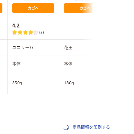
カゴへ
カゴへ
4.2
(8)
ユニリーバ
花王
マンダム
本体
本体
本体
シャンプ
350g
130g
トリート
さらさら
さらさら
さらさら
商品情報を印刷する