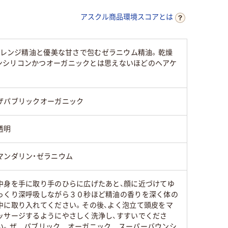
アスクル商品環境スコアとは
オレンジ精油と優美な甘さで包むゼラニウム精油。乾燥
ンシリコンかつオーガニックとは思えないほどのヘアケ
ザパブリックオーガニック
透明
マンダリン・ゼラニウム
中身を手に取り手のひらに広げたあと、顔に近づけてゆ
っくり深呼吸しながら３０秒ほど精油の香りを深く体の
中に取り入れてください。その後、よく泡立て頭皮をマ
ッサージするようにやさしく洗浄し、すすいでくださ
い。ザ パブリック オーガニック スーパーバウンシ