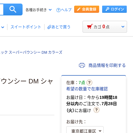
ヘルプ
各種お手続き
0
スイートポイント
あとで買う
カゴ
点
ニック スーパーバウンシー DM カラーズ
商品情報を印刷する
ウンシー DM シャ
在庫：
7点
希望の数量で在庫確認
お届け日：今から
19時間18
分以内
のご注文で、
7月28日
（火）
にお届け
お届け先：