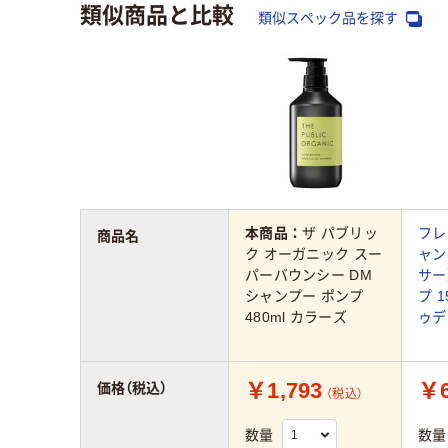
類似商品と比較
類似スペック品を探す
本商品：
ザ パブリッ
フレ
商品名
ク オーガニック スー
ャン
パーバウンシー DM
サー
シャンプー ポンプ
プ 
480ml カラーズ
ゥデ
￥1,793
￥6
価格（税込）
（税込）
数量
数量