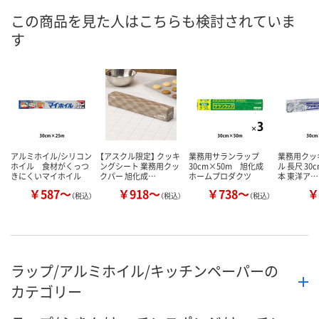
この商品を見た人はこちらも検討されていま
す
アルミホイル/シリコン
【アスクル限定】 クッキ
業務用サランラップ
業務用クッ
ホイル 食材がくっつ
ングシート 業務用クッ
30cm×50m 旭化成
ル 長尺 30c
きにくいマイホイル
クパー 旭化成…
ホームプロダクツ
本 東洋ア…
￥587～
￥918～
￥738～
￥
（税込）
（税込）
（税込）
ラップ/アルミホイル/キッチンペーパーの
カテゴリー