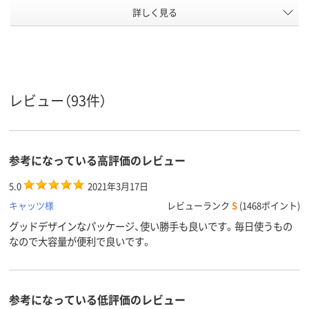
詳しく見る
25m
50m
長さ：m
カラーグ
ブルー系
ループ
アルミニウム箔
アルミニウム
アルミニウム
材質
レビュー（93件）
アスクル
商品環境
15
スコア
参考になっている高評価のレビュー
5.0
2021年3月17日
キャッツ様
レビューランク
S
(1468ポイント)
グッドデザインなパッケージ、使い勝手も良いです。毎日使うもの
なので大容量が便利で良いです。
参考になっている低評価のレビュー