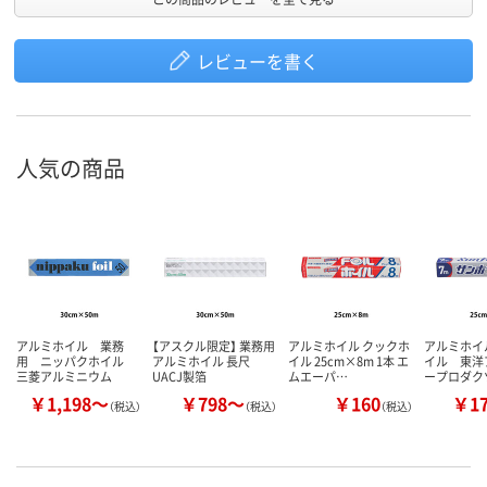
レビューを書く
人気の商品
アルミホイル 業務
【アスクル限定】 業務用
アルミホイル クックホ
アルミホイ
用 ニッパクホイル
アルミホイル 長尺
イル 25cm×8m 1本 エ
イル 東洋
三菱アルミニウム
UACJ製箔
ムエーパ…
ープロダク
￥1,198～
￥798～
￥160
￥1
（税込）
（税込）
（税込）