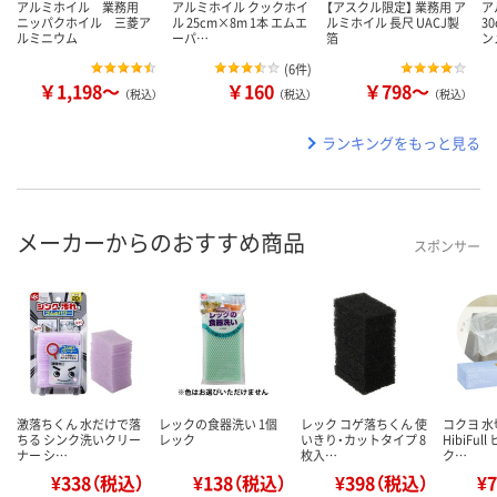
アルミホイル 業務用
アルミホイル クックホイ
【アスクル限定】 業務用 ア
ア
ニッパクホイル 三菱ア
ル 25cm×8m 1本 エムエ
ルミホイル 長尺 UACJ製
3
ルミニウム
ーパ…
箔
ン
(
6件
)
￥1,198～
￥160
￥798～
（税込）
（税込）
（税込）
ランキングをもっと見る
メーカーからのおすすめ商品
スポンサー
激落ちくん 水だけで落
レックの食器洗い 1個
レック コゲ落ちくん 使
コクヨ 
ちる シンク洗いクリー
レック
いきり・カットタイプ 8
HibiFul
ナー シ…
枚入…
ク…
¥338（税込）
¥138（税込）
¥398（税込）
¥