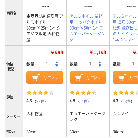
商品名
本商品：
AK 業務用 ア
アルミホイル 業務
アルミホイル
ルミホイル
用 ニッパクホイル
用 長尺 30cm
30cm×25m 1本 シ
30cm×50m 1本 エ
紙刃 飛び出
モジマ限定 大和物
ムエーパッケージン
のガイドリー
産
グ
1本 シンメイ
￥998
￥1,198
￥1
数量
数量
数量
価格
(税込)
カゴへ
カゴへ
カ
評価
4.3
4.5
4.3
（
93件
）
（
54件
）
（
13件
）
大和物産
エムエーパッケージ
シンメイ
メーカー
ング
30cm
30cm
30cm
幅：cm