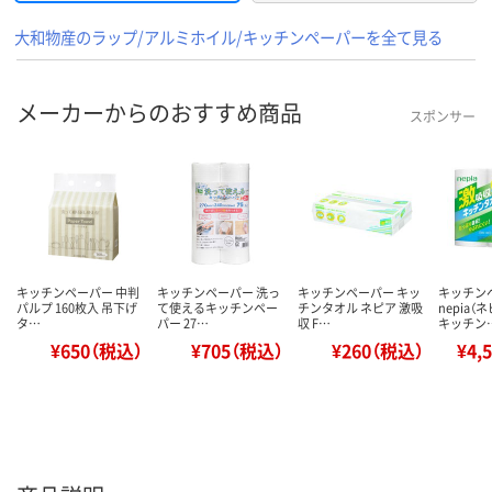
大和物産のラップ/アルミホイル/キッチンペーパーを全て見る
メーカーからのおすすめ商品
スポンサー
キッチンペーパー 中判
キッチンペーパー 洗っ
キッチンペーパー キッ
キッチン
パルプ 160枚入 吊下げ
て使えるキッチンペー
チンタオル ネピア 激吸
nepia（
タ…
パー 27…
収 F…
キッチン
¥650（税込）
¥705（税込）
¥260（税込）
¥4,