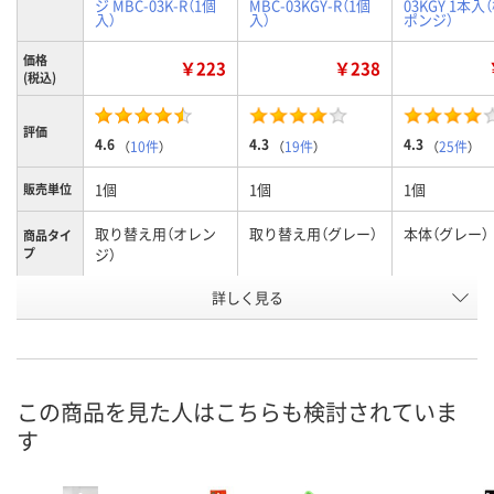
ジ MBC-03K-R（1個
MBC-03KGY-R（1個
03KGY 1本入
入）
入）
ポンジ）
価格
￥223
￥238
(税込)
評価
4.6
4.3
4.3
（
10件
）
（
19件
）
（
25件
）
1個
1個
1個
販売単位
取り替え用（オレン
取り替え用（グレー）
本体（グレー）
商品タイ
プ
ジ）
お申込番
詳しく見る
AW71637
RJ46328
AW74392
号
あり
あり
あり
在庫
8月7日（金）
8月8日（土）
8月8日（土）
お届け日
この商品を見た人はこちらも検討されていま
す
数量
数量
数量