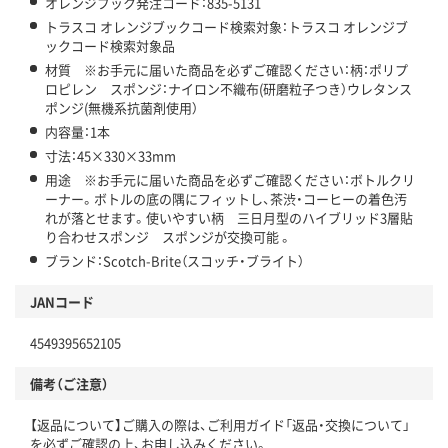
オレンジブック発注コード：835-5131
トラスコ オレンジブックコード検索対象：トラスコ オレンジブ
ックコード検索対象品
材質 ※お手元に届いた商品を必ずご確認ください：柄：ポリプ
ロピレン スポンジ：ナイロン不織布(研磨粒子つき）ウレタンス
ポンジ(無機系抗菌剤使用）
内容量：1本
寸法：45×330×33mm
用途 ※お手元に届いた商品を必ずご確認ください：ボトルクリ
ーナー。ボトルの底の隅にフィットし、茶渋・コーヒーの着色汚
れが落とせます。使いやすい柄 三日月型のハイブリッド3層貼
り合わせスポンジ スポンジが交換可能 。
ブランド：Scotch-Brite（スコッチ・ブライト）
JANコード
4549395652105
備考（ご注意）
【返品について】ご購入の際は、ご利用ガイド「返品・交換について」
を必ずご確認の上、お申し込みください。