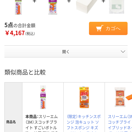
5点
の合計金額
カゴへ
￥4,167
（税込）
開く
類似商品と比較
本商品：
スリーエム
（限定）キッチンスポ
スリーエム（3
（3M）スコッチブラ
ンジ 泡キュット ソ
コッチブライ
商品名
イト すごいボトル
フトスポンジ キズ
イブリッドネ