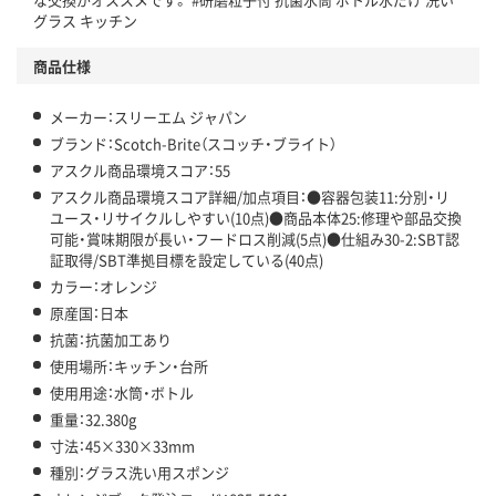
グラス キッチン
商品仕様
メーカー：スリーエム ジャパン
ブランド：Scotch-Brite（スコッチ・ブライト）
アスクル商品環境スコア：55
アスクル商品環境スコア詳細/加点項目：●容器包装11:分別・リ
ユース・リサイクルしやすい(10点)●商品本体25:修理や部品交換
可能・賞味期限が長い・フードロス削減(5点)●仕組み30-2:SBT認
証取得/SBT準拠目標を設定している(40点)
カラー：オレンジ
原産国：日本
抗菌：抗菌加工あり
使用場所：キッチン・台所
使用用途：水筒・ボトル
重量：32.380g
寸法：45×330×33mm
種別：グラス洗い用スポンジ