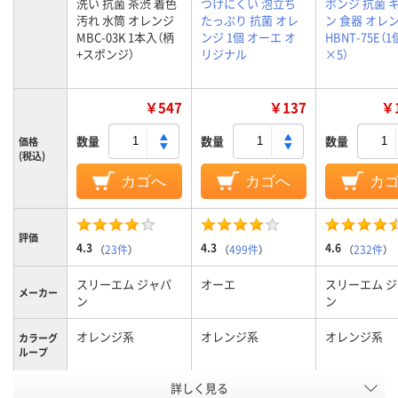
洗い 抗菌 茶渋 着色
つけにくい 泡立ち
ポンジ 抗菌 
汚れ 水筒 オレンジ
たっぷり 抗菌 オレ
ン 食器 オレ
MBC-03K 1本入（柄
ンジ 1個 オーエ オ
HBNT-75E（
+スポンジ）
リジナル
×5）
￥547
￥137
￥1
数量
数量
数量
価格
(税込)
カゴへ
カゴへ
カ
評価
4.3
4.3
4.6
（
23件
）
（
499件
）
（
232件
）
スリーエム ジャパ
オーエ
スリーエム 
メーカー
ン
ン
オレンジ系
オレンジ系
オレンジ系
カラーグ
ループ
詳しく見る
キッチン・台所
キッチン・台所
キッチン・台
使用場所