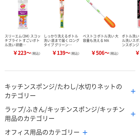
カゴへ
カゴへ
カ
スリーエム（3M） スコッ
しっかり洗えるボトル
ベストコ ボトル洗い 大
ボトル洗い 
チブライト すごいボト
洗い 底まで届く ロング
容量も洗える MA
ル洗いスポ
ル洗い 研磨…
タイプ グリーン…
ンスポンジ
￥223～
￥139～
￥506～
￥
（税込）
（税込）
（税込）
キッチンスポンジ/たわし/水切りネットの
カテゴリー
ラップ/ふきん/キッチンスポンジ/キッチン
用品のカテゴリー
オフィス用品のカテゴリー