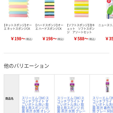
【ネットスポンジ】オー
【ハードスポンジ】オー
【ソフトスポンジ】泡キ
ニュースリ
エ ネットスポンジCK
エ ハードスポンジCK
ュット ソフトスポン
ジ アソートセット
￥198～
￥198～
￥588～
￥3
（税込）
（税込）
（税込）
他のバリエーション
スリーエム（3M）ス
スリーエム（3M）ス
スリーエム（3
商品名
コッチブライト す
コッチブライト す
コッチブライ
ごいボトル洗い 取
ごいボトル洗い 取
ごいボトル洗
替え用スポンジ 抗
替え用スポンジ 抗
菌 茶渋 着色
菌 茶渋 水筒 オレン
菌 茶渋 水筒 グレー
筒 グレー MBC