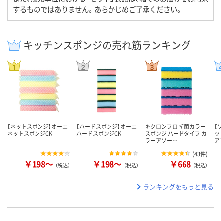
するものではありません。あらかじめご了承ください。
キッチンスポンジの売れ筋ランキング
【ネットスポンジ】オーエ
【ハードスポンジ】オーエ
キクロンプロ 抗菌カラー
【
ネットスポンジCK
ハードスポンジCK
スポンジ ハードタイプ カ
ッ
ラーアソー…
ア
(
43件
)
￥198～
￥198～
￥668
（税込）
（税込）
（税込）
ランキングをもっと見る