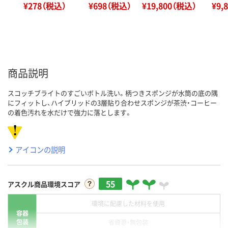
¥278（税込）
¥698（税込）
¥19,800（税込）
¥9,
商品説明
スコッチブライトのすごいボトル洗い。柄つきスポンジが水筒の底の隅
にフィットし、ハイブリッドの3層貼り合わせスポンジが茶渋・コーヒー
の着色汚れを水だけで強力に落とします。
アイコンの説明
55
アスクル商品環境スコア
環境に配慮した材料を使用
容器
包装
省資源・無包装