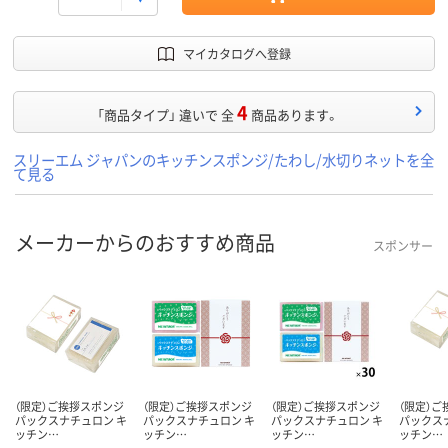
マイカタログへ登録
4
「商品タイプ」 違いで 全
商品あります。
スリーエム ジャパンのキッチンスポンジ/たわし/水切りネットを全
て見る
メーカーからのおすすめ商品
スポンサー
（限定）ご挨拶スポンジ
（限定）ご挨拶スポンジ
（限定）ご挨拶スポンジ
（限定）
パックスナチュロン キ
パックスナチュロン キ
パックスナチュロン キ
パックス
ッチン…
ッチン…
ッチン…
ッチン…