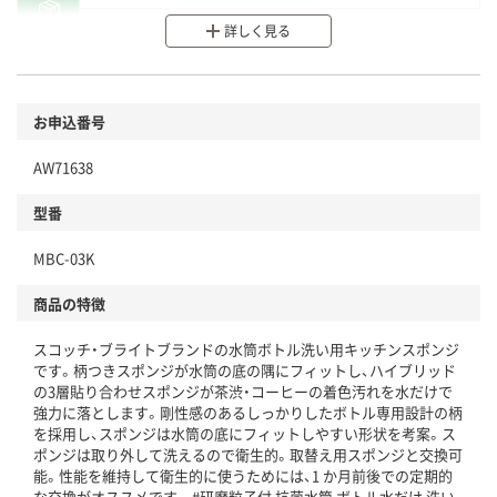
分別・リサイクルしやすい設計
詳しく見る
環境に配慮した材料を使用
商品
お申込番号
本体
省資源・省エネ・節水
AW71638
分別・リサイクルしやすい設計
型番
独自の回収スキームがある
MBC-03K
仕組
アスクルで資源循環している
商品の特徴
温室効果ガスなどの削減
スコッチ・ブライトブランドの水筒ボトル洗い用キッチンスポンジ
この商品の環境配慮ポイントです。下記商品詳細「
です。柄つきスポンジが水筒の底の隅にフィットし、ハイブリッド
アスクル商品環境スコア詳細／加点項目
」で確認できます。
の3層貼り合わせスポンジが茶渋・コーヒーの着色汚れを水だけで
強力に落とします。剛性感のあるしっかりしたボトル専用設計の柄
を採用し、スポンジは水筒の底にフィットしやすい形状を考案。ス
ポンジは取り外して洗えるので衛生的。取替え用スポンジと交換可
能。性能を維持して衛生的に使うためには、1 か月前後での定期的
な交換がオススメです。 #研磨粒子付 抗菌水筒 ボトル水だけ 洗い