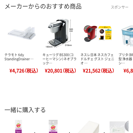
メーカーからのおすすめ商品
スポンサー
テラモト tidy
キューリグ BS300（コ
ネスレ日本 ネスカフェ
ブリタ（B
StandingDrainer …
ーヒーマシン）ネオブラ
ドルチェ グスト ジェニ
型 浄水器
ック…
オ …
シ…
¥4,726（税込）
¥20,801（税込）
¥21,562（税込）
¥6,
一緒に購入する