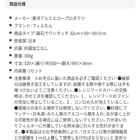
商品仕様
メーカー：東洋アルミエコープロダクツ
ブランド：フィルたん
商品タイプ：磁石でワンタッチ 32cm×50～89.5cm
原産国：日本
抗菌：抗菌加工なし
重量：300g
寸法：320×(最小）約500～(最大）895×8mm
内容量：1セット
注意事項 ※お手元に届いた商品を必ずご確認ください：●縁部
分は縁巻き加工をしていますが、設置する際や捨てる際には手を
傷つけないようご注意ください。●レンジフードカバーの交換
時は、次の２点を確認してください。１．レンジフードのファン
が完全に停止していること。２．コンロの火が消えていること。
●直接火のあたる場所では使用しないでください。●料理にブ
ランデー・日本酒・みりん等のアルコール類を入れ、炎が高く上が
る可能性がある場合にはご使用しないでください。穴があいた
りフィルターに付着している飛沫油に引火する恐れがありま
す。●本製品は火災予防条例により、「ガスコンロ等の調理器具
との距離を１ｍ以上離して使用しなければならない」と 定めら