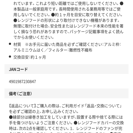
れています。これより短い距離ではご使用しないでください。●
本製品は一般家庭用です。長時間使用される業務用等ではご使
用しないでください。●約１ヶ月を目安に取り替えてください。
●レンジフードの形状により取付けできない機種があります。
無理に取付けた場合、安全性またはレンジフード本来の性能を著
しく損なう恐れがありますので、パッケージ記載事項をよく読ん
でからお使いください。
材質 ※お手元に届いた商品を必ずご確認ください：アルミ枠：
アルミニウムはく／フィルター：難燃性不織布
交換目安：約１ヶ月
JANコード
4901987230847
備考（ご注意）
【返品について】ご購入の際は、ご利用ガイド「返品・交換について」
を必ずご確認の上、お申し込みください。
●縁部分は縁巻き加工をしていますが、設置する際や捨てる際には
手を傷つけないようご注意ください。●レンジフードカバーの交換
時は、次の2点を確認してください。1．レンジフードのファンが完