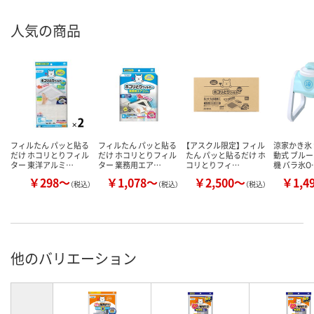
人気の商品
フィルたん パッと貼る
フィルたん パッと貼る
【アスクル限定】 フィル
涼家かき氷 
だけ ホコリとりフィル
だけ ホコリとりフィル
たん パッと貼るだけ ホ
動式 ブルー
ター 東洋アルミ…
ター 業務用エア…
コリとりフィ…
機 バラ氷O
￥298～
￥1,078～
￥2,500～
￥1,4
（税込）
（税込）
（税込）
他のバリエーション