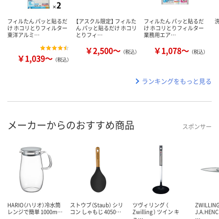
フィルたん パッと貼るだ
【アスクル限定】 フィルた
フィルたん パッと貼るだ
洗
け ホコリとりフィルター
ん パッと貼るだけ ホコリ
け ホコリとりフィルター
東洋アルミ…
とりフィ…
業務用エア…
￥2,500～
￥1,078～
（税込）
（税込）
￥1,039～
（税込）
ランキングをもっと見る
メーカーからのおすすめ商品
スポンサー
HARIO（ハリオ）冷水筒
ストウブ（Staub） シリ
ツヴィリング （
ZWILLIN
レンジで簡単 1000m…
コン しゃもじ 4050…
Zwilling ） ツイン キ
J.A.HEN
ュ…
…