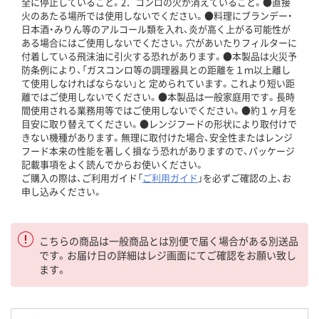
全に停止していること。2．コンロの火が消えていること。●直接
火のあたる場所では使用しないでください。●料理にブランデー・
日本酒・みりん等のアルコール類を入れ、炎が高く上がる可能性が
ある場合にはご使用しないでください。穴があいたりフィルターに
付着している飛沫油に引火する恐れがあります。●本製品は火災予
防条例により、「ガスコンロ等の調理器具との距離を１ｍ以上離し
て使用しなければならない」と 定められています。これより短い距
離ではご使用しないでください。●本製品は一般家庭用です。長時
間使用される業務用等ではご使用しないでください。●約１ヶ月を
目安に取り替えてください。●レンジフードの形状により取付けで
きない機種があります。無理に取付けた場合、安全性またはレンジ
フード本来の性能を著しく損なう恐れがありますので、パッケージ
記載事項をよく読んでからお使いください。
ご購入の際は、ご利用ガイド「
ご利用ガイド
」を必ずご確認の上、お
申し込みください。
こちらの商品は一般商品とは別便で届く場合がある別送品
です。お届け日の詳細はレジ画面にてご確認をお願い致し
ます。