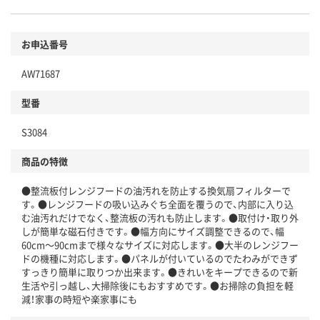
お申込番号
AW71687
型番
S3084
商品の特徴
●整流板付レンジフードの油汚れを防止する換気扇フィルターで
す。●レンジフードの吸い込みぐち全面を覆うので、内部に入り込
む油汚れだけでなく、整流板の汚れも防止します。●取付け・取り外
しが簡単な磁石付きです。●幅方向にサイズ調整できるので、幅
60cm～90cmまで様々なサイズに対応します。●大半のレンジフー
ドの機種に対応します。●パネルが付いているのでたわみができず
すっきり簡単に取りつか出来ます。●きれいをキープできるので新
生活や引っ越し、大掃除後にもおすすめです。●お掃除の負担を軽
減！家事の時短や楽家事にも