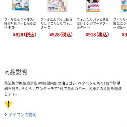
フィルたん ウイルス・
フィルたん パッと貼る
フィルたん パッと貼る
フィルた
細菌対策 パッと貼るだ
だけ ホコリとりフィル
だけ レンジフードフィ
策 ほこ
け ホコ…
ター エ…
ルター …
ー 空気…
¥828（税込）
¥528（税込）
¥918（税込）
¥
商品説明
整流板付換気扇対応！換気扇内部の油ヨゴレ・ベタベタを防ぐ！取付簡単
磁石付き、らくらくワンタッチで1枚で全面カバー。お掃除の負担を軽減
します。
アイコンの説明