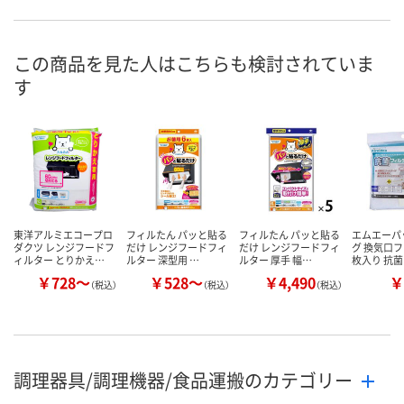
8点
あり
あり
在庫
8月11日（火）
8月11日（火）
8月11日（火）
お届け日
この商品を見た人はこちらも検討されていま
す
数量
数量
数量
カゴへ
カゴへ
カ
東洋アルミエコープロ
フィルたん パッと貼る
フィルたん パッと貼る
エムエーパ
ダクツ レンジフードフ
だけ レンジフードフィ
だけ レンジフードフィ
グ 換気口フ
ィルター とりかえ…
ルター 深型用 …
ルター 厚手 幅…
枚入り 抗
￥728～
￥528～
￥4,490
￥
（税込）
（税込）
（税込）
調理器具/調理機器/食品運搬のカテゴリー