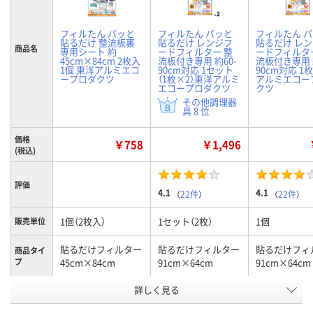
フィルたん パッと
フィルたん パッと
フィルたん 
貼るだけ 整流板裏
貼るだけ レンジフ
貼るだけ レ
商品名
専用シート 約
ードフィルター 整
ードフィルタ
45cm×84cm 2枚入
流板付き専用 約60-
流板付き専用 
1個 東洋アルミエコ
90cm対応 1セット
90cm対応 1
ープロダクツ
（1枚×2）東洋アルミ
アルミエコー
エコープロダクツ
クツ
その他調理器
具 8 位
価格
￥758
￥1,496
(税込)
評価
4.1
4.1
（
22件
）
（
22件
）
1個（2枚入）
1セット（2枚）
1個
販売単位
貼るだけフィルター
貼るだけフィルター
貼るだけフィ
商品タイ
プ
45cm×84cm
91cm×64cm
91cm×64cm
お申込番
詳しく見る
EK73618
AW71691
AW71689
号