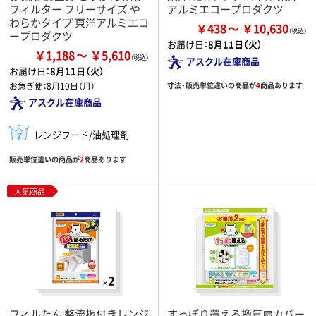
フィルター フリーサイズ や
アルミエコープロダクツ
わらかタイプ 東洋アルミエコ
￥438
￥10,630
ープロダクツ
お届け日：
8月11日（火）
￥1,188
￥5,610
アスクル在庫商品
お届け日：
8月11日（火）
寸法・販売単位違いの商品が
4
商品あります
お急ぎ便：
8月10日（月）
アスクル在庫商品
レンジフード/油処理剤
販売単位違いの商品が
2
商品あります
人気商品
フィルたん 整流板付きレンジ
すっぽり覆える換気扇カバー