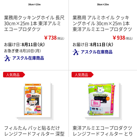
業務用クッキングホイル 長尺
業務用 アルミホイル クッキ
30cm×25m 1本 東洋アルミ
ングホイル 30cm×25m 1本
エコープロダクツ
東洋アルミエコープロダクツ
￥738
￥938
（税込）
（税込）
お届け日：
8月11日（火）
お届け日：
8月11日（火）
お急ぎ便：
8月10日（月）
アスクル在庫商品
アスクル在庫商品
人気商品
人気商品
フィルたん パッと貼るだけ
東洋アルミエコープロダクツ
レンジフードフィルター 深型
レンジフードフィルター とり