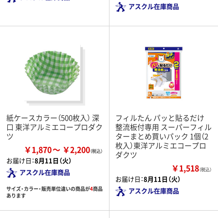
アスクル在庫商品
紙ケースカラー（500枚入） 深
フィルたん パッと貼るだけ
口 東洋アルミエコープロダク
整流板付専用 スーパーフィル
ツ
ターまとめ買いパック 1個（2
枚入）東洋アルミエコープロ
￥1,870
￥2,200
ダクツ
お届け日：
8月11日（火）
￥1,518
（税込）
アスクル在庫商品
お届け日：
8月11日（火）
サイズ・カラー・販売単位違いの商品が
4
商品
アスクル在庫商品
あります