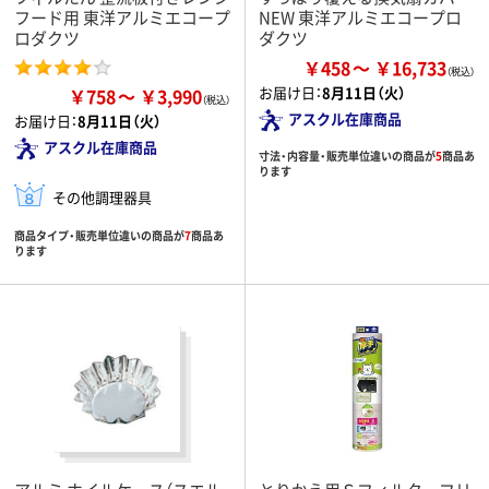
フード用 東洋アルミエコープ
NEW 東洋アルミエコープロ
ロダクツ
ダクツ
￥458
￥16,733
お届け日：
8月11日（火）
￥758
￥3,990
アスクル在庫商品
お届け日：
8月11日（火）
アスクル在庫商品
寸法・内容量・販売単位違いの商品が
5
商品あ
ります
その他調理器具
商品タイプ・販売単位違いの商品が
7
商品あ
ります