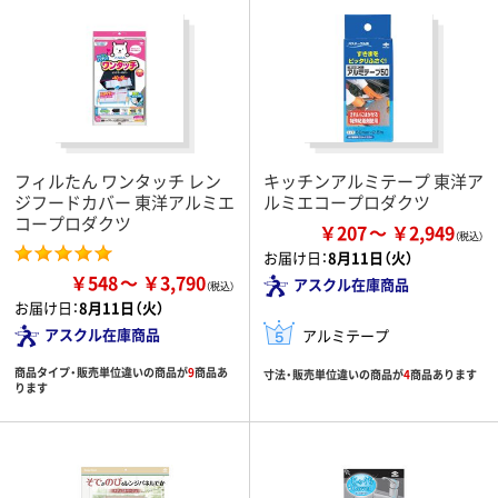
フィルたん ワンタッチ レン
キッチンアルミテープ 東洋ア
ジフードカバー 東洋アルミエ
ルミエコープロダクツ
コープロダクツ
￥207
￥2,949
お届け日：
8月11日（火）
￥548
￥3,790
アスクル在庫商品
お届け日：
8月11日（火）
アスクル在庫商品
アルミテープ
商品タイプ・販売単位違いの商品が
9
商品あ
寸法・販売単位違いの商品が
4
商品あります
ります