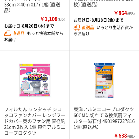
33cm×40m 0177 1箱（直送
枚)（直送品）
品）
￥864
（税込）
￥1,108
お届け日：
8月28日（金）まで
（税込）
お届け日：
8月20日（木）まで
直送品
いろどり生活百貨か
直送品
もっと快適本舗から
らお届け
お届け
フィルたん ワンタッチ シロ
東洋アルミエコープロダクツ
ッコファンカバー レンジフー
60CMに切れてる換気扇フィ
ドカバー奥のファン用 直径約
ルター磁石付 4901987227816
21cm 2枚入 1個 東洋アルミエ
1個（直送品）
コープロダクツ
￥638
（税込）