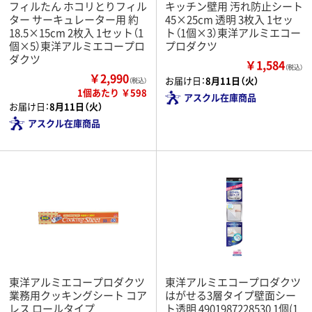
フィルたん ホコリとりフィル
キッチン壁用 汚れ防止シート
ター サーキュレーター用 約
45×25cm 透明 3枚入 1セッ
18.5×15cm 2枚入 1セット（1
ト（1個×3）東洋アルミエコー
個×5）東洋アルミエコープロ
プロダクツ
ダクツ
￥1,584
（税込）
￥2,990
お届け日：
8月11日（火）
（税込）
1個あたり ￥598
アスクル在庫商品
お届け日：
8月11日（火）
アスクル在庫商品
東洋アルミエコープロダクツ
東洋アルミエコープロダクツ
業務用クッキングシート コア
はがせる3層タイプ壁面シー
レス ロールタイプ
ト透明 4901987228530 1個(1