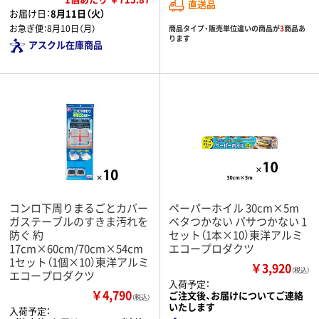
直送品
お届け日：
8月11日（火）
お急ぎ便：
8月10日（月）
商品タイプ・販売単位違いの商品が
3
商品あ
ります
アスクル在庫商品
コンロ下周りまるごとカバー
ペーパーホイル 30cm×5m
ガステーブルのすきま汚れを
ベタつかない パサつかない 1
防ぐ 約
セット（1本×10）東洋アルミ
17cm×60cm/70cm×54cm
エコープロダクツ
1セット（1個×10）東洋アルミ
￥3,920
（税込）
エコープロダクツ
入荷予定：
￥4,790
ご注文後、お届けについてご連絡
（税込）
いたします
入荷予定：