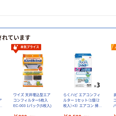
されています
本気プライス
ィ
ワイズ 天井埋込型エア
らくハピ エアコンフィ
ア
コンフィルター5枚入
ルター 1セット（1個（2
ー
EC-003 1パック(5枚入)
枚入）×3） エアコン 掃除
バ
貼るだけ アース製薬