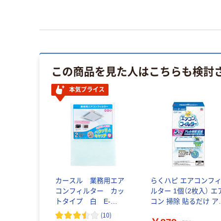
この商品を見た人はこちらも検討
本気プライス
カースル 業務用エア
らくハピ エアコンフ
コンフィルター カッ
ルター 1個（2枚入） エ
トタイプ 白 E-
コン 掃除 貼るだけ ア
4152 1パック（2枚入）
ス製薬
(
10
)