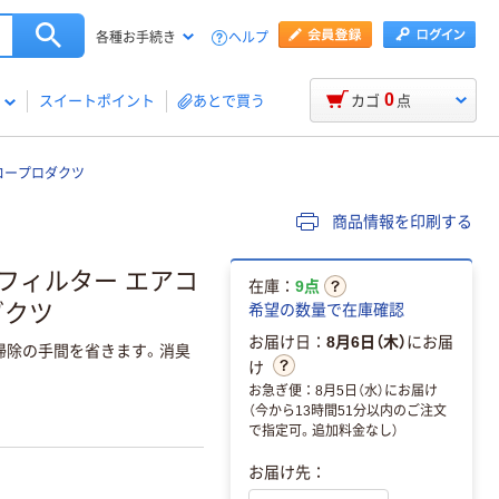
ヘルプ
各種お手続き
0
スイートポイント
あとで買う
カゴ
点
コープロダクツ
商品情報を印刷する
フィルター エアコ
在庫：
9点
ダクツ
希望の数量で在庫確認
お届け日：
8月6日（木）
にお届
掃除の手間を省きます。消臭
け
お急ぎ便：8月5日（水）にお届け
（今から13時間51分以内のご注文
で指定可。追加料金なし）
お届け先：