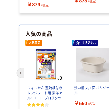
￥878
（税込）
￥879
（税込）
人気の商品
人気商品
オリジナル
前のスライドへ
ンギン ブラ
フィルたん 整流板付き
洗い桶 丸 1個 オリジ
D-1323 1
レンジフード用 東洋ア
ル
属
ルミエコープロダクツ
￥550
（税込）