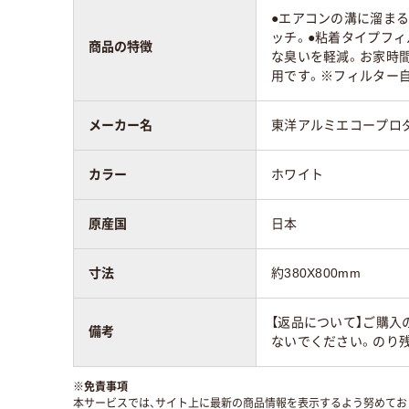
●エアコンの溝に溜ま
ッチ。●粘着タイプフ
商品の特徴
な臭いを軽減。お家時
用です。※フィルター
メーカー名
東洋アルミエコープロ
カラー
ホワイト
原産国
日本
寸法
約380X800mm
【返品について】ご購入
備考
ないでください。のり
※
免責事項
本サービスでは、サイト上に最新の商品情報を表示するよう努めており