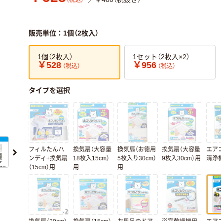
（税込）
販売単位：1個（2枚入）
1個（2枚入）
1セット（2枚入×2）
￥528
￥956
（税込）
（税込）
タイプを選択
フィルたんハ
換気扇（大容量
換気扇（お徳用
換気扇（大容量
エア
ンディ+換気扇
18枚入15cm）
5枚入り30cm）
9枚入30cm）用
清浄
（15cm）用
用
用