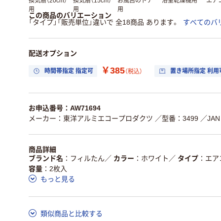
換気扇（20cm）
換気扇（15cm）
お風呂のドア
浴室乾燥機用
エア
用
用
用
この商品のバリエーション
「タイプ」「販売単位」違いで 全18商品 あります。
すべてのバ
配送オプション
￥385
時間帯指定 指定可
置き場所指定 利用
（税込）
お申込番号：AW71694
メーカー：東洋アルミエコープロダクツ
／型番：3499
／JAN
商品詳細
ブランド名
フィルたん
／
カラー
ホワイト
／
タイプ
エア
容量
2枚入
もっと見る
類似商品と比較する