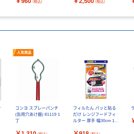
￥960
￥2,500
（税込）
（税込）
人気商品
ナ
コンヨ スプレーパンチ
フィルたん パッと貼る
(缶用穴あけ器) 81119 1
だけ レンジフードフィ
丁
ルター 厚手 幅30cm 1個
（6枚入）東洋アルミエコ
￥1,310
￥918
ープロダクツ