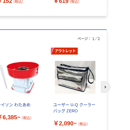
￥152
￥619
（税込）
（税込）
ページ：
1
／
2
アウトレット
次のスライド
ライソン わたあめ
ユーザー U-Q クーラー
アイリスオ
バッグ ZERO
グルトメー
￥6,385~
ト IYM-01
（税込）
￥2,090~
品）
（税込）
￥4,387