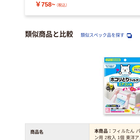
（税込）
￥758~
（税込）
類似商品と比較
類似スペック品を探す
本商品：
フィルたん 
商品名
ン用 2枚入 1個 東