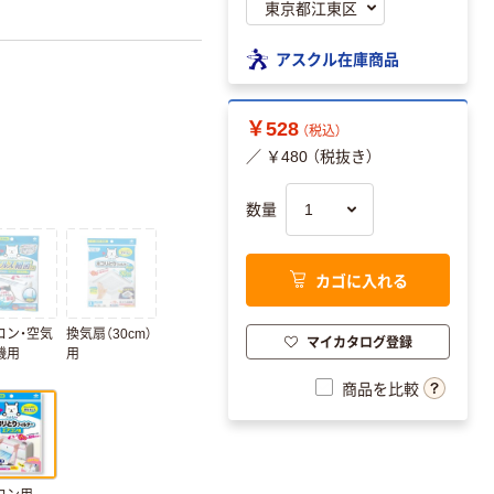
アスクル在庫商品
￥528
（税込）
／ ￥480 （税抜き）
数量
カゴに入れる
コン・空気
換気扇（30cm）
マイカタログ登録
機用
用
商品を比較