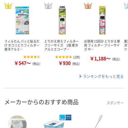
フィルたん パッと貼るだ
とりかえ用Ｓフィルター
お徳用 15回分 とりかえ専
東
け ホコリとりフィルター
フリーサイズ 1個 東洋
用 フィルター フリーサイ
洋
東洋アルミ…
アルミエコープ…
ズ や…
ツ
(
1件
)
￥1,188～
（税込）
￥547～
￥930
（税込）
（税込）
ランキングをもっと見る
メーカーからのおすすめ商品
スポンサー