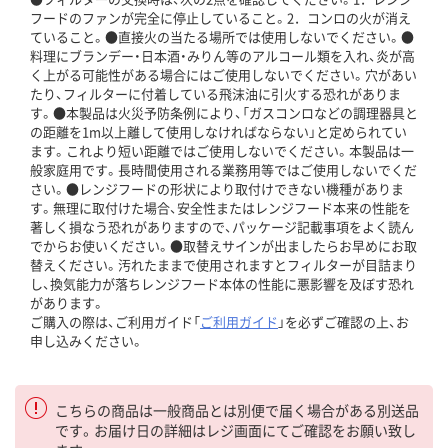
フードのファンが完全に停止していること。2．コンロの火が消え
ていること。●直接火の当たる場所では使用しないでください。●
料理にブランデー・日本酒・みりん等のアルコール類を入れ、炎が高
く上がる可能性がある場合にはご使用しないでください。穴があい
たり、フィルターに付着している飛沫油に引火する恐れがありま
す。●本製品は火災予防条例により、「ガスコンロなどの調理器具と
の距離を1m以上離して使用しなければならない」と定められてい
ます。これより短い距離ではご使用しないでください。本製品は一
般家庭用です。長時間使用される業務用等ではご使用しないでくだ
さい。●レンジフードの形状により取付けできない機種がありま
す。無理に取付けた場合、安全性またはレンジフード本来の性能を
著しく損なう恐れがありますので、パッケージ記載事項をよく読ん
でからお使いください。●取替えサインが出ましたらお早めにお取
替えください。汚れたままで使用されますとフィルターが目詰まり
し、換気能力が落ちレンジフード本体の性能に悪影響を及ぼす恐れ
があります。
ご購入の際は、ご利用ガイド「
ご利用ガイド
」を必ずご確認の上、お
申し込みください。
こちらの商品は一般商品とは別便で届く場合がある別送品
です。お届け日の詳細はレジ画面にてご確認をお願い致し