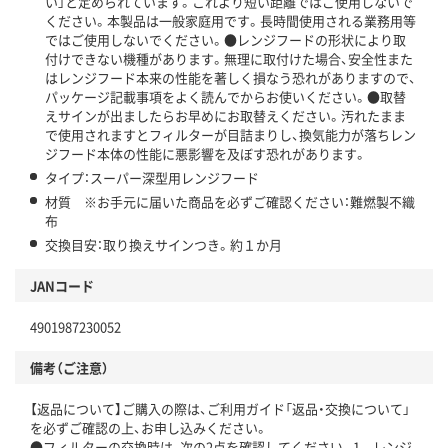
い」と定められています。これより短い距離ではご使用しないで
ください。本製品は一般家庭用です。長時間使用される業務用等
ではご使用しないでください。●レンジフードの形状により取
付けできない機種があります。無理に取付けた場合、安全性また
はレンジフード本来の性能を著しく損なう恐れがありますので、
パッケージ記載事項をよく読んでからお使いください。●取替
えサインが出ましたらお早めにお取替えください。汚れたまま
で使用されますとフィルターが目詰まりし、換気能力が落ちレン
ジフード本体の性能に悪影響を及ぼす恐れがあります。
タイプ：スーパー深型用レンジフード
材質 ※お手元に届いた商品を必ずご確認ください：難燃製不織
布
交換目安：取り換えサインつき。約１か月
JANコード
4901987230052
備考（ご注意）
【返品について】ご購入の際は、ご利用ガイド「返品・交換について」
を必ずご確認の上、お申し込みください。
●フィルターの交換時は、次の2点を確認してください。1．レンジ