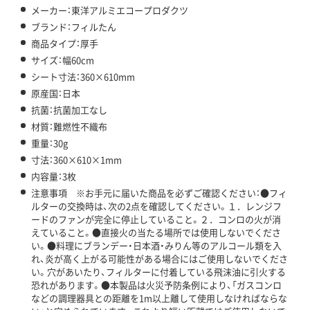
メーカー：東洋アルミエコープロダクツ
ブランド：フィルたん
商品タイプ：厚手
サイズ：幅60cm
シート寸法：360×610mm
原産国：日本
抗菌：抗菌加工なし
材質：難燃性不織布
重量：30g
寸法：360×610×1mm
内容量：3枚
注意事項 ※お手元に届いた商品を必ずご確認ください：●フィ
ルターの交換時は、次の2点を確認してください。１．レンジフ
ードのファンが完全に停止していること。２．コンロの火が消
えていること。●直接火の当たる場所では使用しないでくださ
い。●料理にブランデー・日本酒・みりん等のアルコール類を入
れ、炎が高く上がる可能性がある場合にはご使用しないでくださ
い。穴があいたり、フィルターに付着している飛沫油に引火する
恐れがあります。●本製品は火災予防条例により、「ガスコンロ
などの調理器具との距離を1m以上離して使用しなければならな