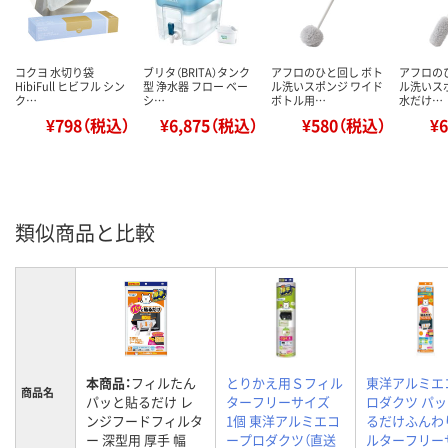
コクヨ 水切り袋
ブリタ（BRITA）タンク
アフロのひと回し ボト
アフロの
HibiFull ヒビフル シン
型 浄水器 フロー ベー
ル洗いスポンジ ワイド
ル洗いス
ク…
シ…
ボトル用…
水だけ…
¥798（税込）
¥6,875（税込）
¥580（税込）
¥
類似商品と比較
本商品：
フィルたん
とりかえ用Ｓフィル
東洋アルミエ
商品名
パッと貼るだけ レ
ターフリーサイズ
ロダクツ パ
ンジフードフィルタ
1個 東洋アルミエコ
るだけふんわ
ー 深型用 厚手 幅
ープロダクツ（直送
ルターフリー