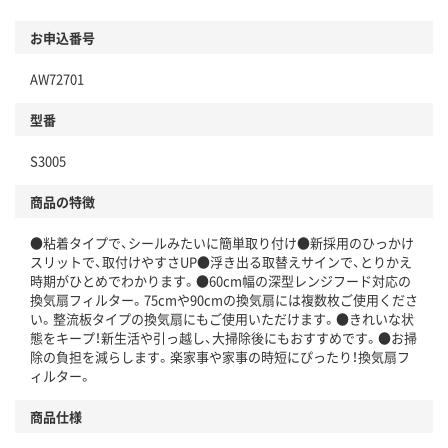
お申込番号
AW72701
型番
S3005
商品の特徴
●粘着タイプで、シールみたいに簡単取り付け●新採用のひっかけ
スリットで、取付けやすさUP●浮き出る取替えサインで、とりかえ
時期がひとめでわかります。●60cm幅の深型レンジフード対応の
換気扇フィルター。75cmや90cmの換気扇には複数枚ご使用くださ
い。整流板タイプの換気扇にもご使用いただけます。●きれいな状
態をキープ！新生活や引っ越し、大掃除後にもおすすめです。●お掃
除の負担を減らします。楽家事や家事の時短にぴったり！換気扇フ
ィルター。
商品仕様