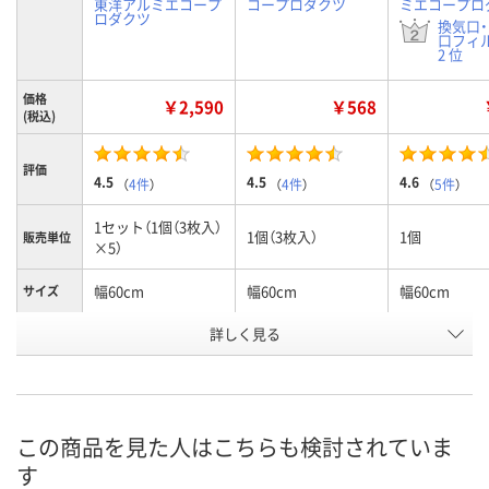
東洋アルミエコープ
コープロダクツ
ミエコープロ
ロダクツ
換気口
口フィ
2 位
価格
￥2,590
￥568
(税込)
評価
4.5
4.5
4.6
（
4件
）
（
4件
）
（
5件
）
1セット（1個（3枚入）
1個（3枚入）
1個
販売単位
×5）
幅60cm
幅60cm
幅60cm
サイズ
商品タイ
詳しく見る
普通
普通
普通（お徳用）
プ
お申込番
UH88007
AW72696
AW72717
号
この商品を見た人はこちらも検討されていま
2点
あり
あり
在庫
す
8月8日（土）
8月8日（土）
8月8日（土）
お届け日