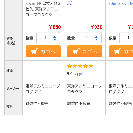
60cm 1個（3枚入）（ 3
品）
3.6m 3092 1
枚入）東洋アルミエ
コープロダクツ
￥880
￥930
￥1
数量
数量
数量
価格
(税込)
カゴへ
カゴへ
カ
評価
5.0
（
1件
）
東洋アルミエコープ
東洋アルミエコープ
東洋アルミエ
メーカー
ロダクツ
ロダクツ
ロダクツ
難燃性不織布
難燃性不織布
難燃性不織布
材質