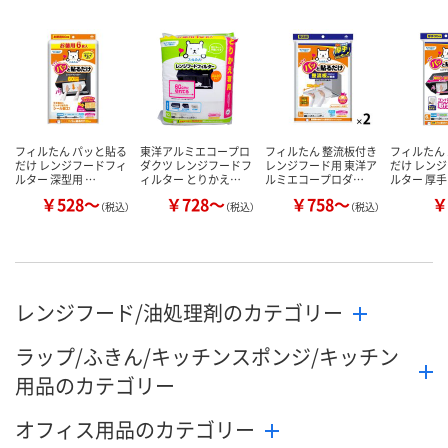
数量
数量
数量
カゴへ
カゴへ
カ
フィルたん パッと貼る
東洋アルミエコープロ
フィルたん 整流板付き
フィルたん
だけ レンジフードフィ
ダクツ レンジフードフ
レンジフード用 東洋ア
だけ レン
ルター 深型用 …
ィルター とりかえ…
ルミエコープロダ…
ルター 厚手
￥528～
￥728～
￥758～
￥
（税込）
（税込）
（税込）
レンジフード/油処理剤のカテゴリー
ラップ/ふきん/キッチンスポンジ/キッチン
用品のカテゴリー
オフィス用品のカテゴリー