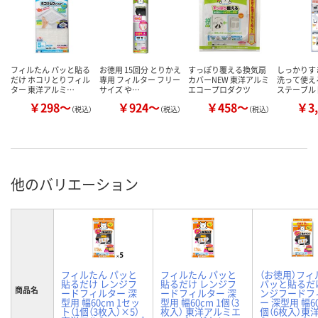
フィルたん パッと貼る
お徳用 15回分 とりかえ
すっぽり覆える換気扇
しっかりす
だけ ホコリとりフィル
専用 フィルター フリー
カバーNEW 東洋アルミ
洗って使え
ター 東洋アルミ…
サイズ や…
エコープロダクツ
ステーブル
￥298～
￥924～
￥458～
￥3,
（税込）
（税込）
（税込）
他のバリエーション
フィルたん パッと
フィルたん パッと
（お徳用）フィ
貼るだけ レンジフ
貼るだけ レンジフ
パッと貼るだ
商品名
ードフィルター 深
ードフィルター 深
ンジフードフ
型用 幅60cm 1セッ
型用 幅60cm 1個（3
ー 深型用 幅60
ト（1個（3枚入）×5）
枚入） 東洋アルミエ
個（6枚入）東