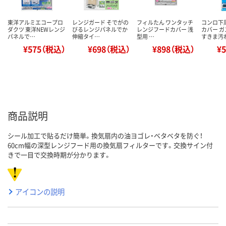
東洋アルミエコープロ
レンジガード そでがの
フィルたん ワンタッチ
コンロ下
ダクツ 東洋NEWレンジ
びるレンジパネルでか
レンジフードカバー 浅
カバー 
パネルで…
伸縮タイ…
型用 …
すきま汚
¥575（税込）
¥698（税込）
¥898（税込）
¥
商品説明
シール加工で貼るだけ簡単。換気扇内の油ヨゴレ・ベタベタを防ぐ！
60cm幅の深型レンジフード用の換気扇フィルターです。交換サイン付
きで一目で交換時期が分かります。
アイコンの説明