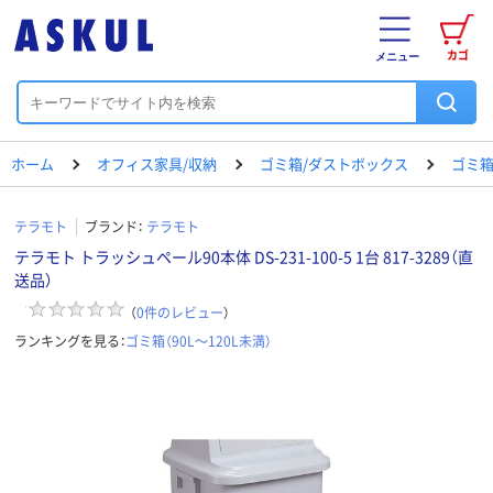
カゴ
メニュー
ホーム
オフィス家具/収納
ゴミ箱/ダストボックス
ゴミ箱（
テラモト
ブランド：
テラモト
テラモト トラッシュペール90本体 DS-231-100-5 1台 817-3289（直
送品）
（
0
件のレビュー
）
ランキングを見る：
ゴミ箱（90L～120L未満）