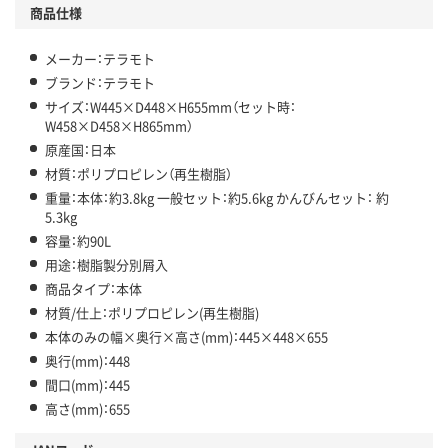
商品仕様
メーカー：テラモト
ブランド：テラモト
サイズ：W445×D448×H655mm（セット時：
W458×D458×H865mm）
原産国：日本
材質：ポリプロピレン（再生樹脂）
重量：本体：約3.8kg 一般セット：約5.6kg かんびんセット： 約
5.3kg
容量：約90L
用途：樹脂製分別屑入
商品タイプ：本体
材質/仕上：ポリプロピレン(再生樹脂)
本体のみの幅×奥行×高さ(mm)：445×448×655
奥行(mm)：448
間口(mm)：445
高さ(mm)：655