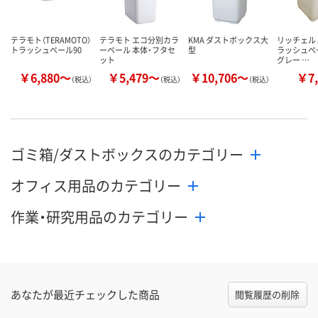
テラモト（TERAMOTO）
テラモト エコ分別カラ
KMA ダストボックス大
リッチェル 5
トラッシュペール90
ーペール 本体・フタセ
型
ラッシュペ
ット
グレー …
￥6,880～
￥5,479～
￥10,706～
￥7,
（税込）
（税込）
（税込）
ゴミ箱/ダストボックスのカテゴリー
オフィス用品のカテゴリー
作業・研究用品のカテゴリー
あなたが最近チェックした商品
閲覧履歴の削除