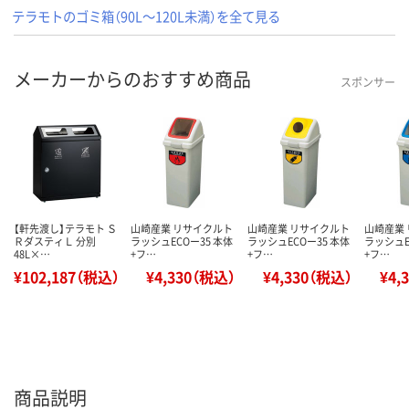
テラモトのゴミ箱（90L～120L未満）を全て見る
メーカーからのおすすめ商品
スポンサー
【軒先渡し】テラモト Ｓ
山崎産業 リサイクルト
山崎産業 リサイクルト
山崎産業
ＲダスティＬ 分別
ラッシュECOー35 本体
ラッシュECOー35 本体
ラッシュE
48L×…
+フ…
+フ…
+フ…
¥102,187（税込）
¥4,330（税込）
¥4,330（税込）
¥4,
商品説明