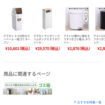
テラモト エコ分別カラ
テラモト サニタリース
アストロ 静かに閉まる
アストロ
ーペール 一般ゴミ オー
リムボックス オフホワ
フタつきゴミ箱 5L ホワ
フタつきゴ
プン …
イト D…
イト…
ック…
¥10,601（税込）
¥29,570（税込）
¥2,876（税込）
¥2,
商品に関連するページ
おすすめ特集一覧