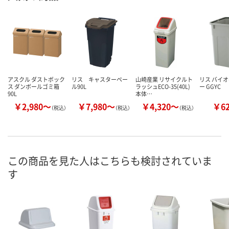
アスクル ダストボック
リス キャスターペー
山崎産業 リサイクルト
リス バイオ
ス ダンボールゴミ箱
ル90L
ラッシュECO-35(40L)
ー GGYC
90L
本体…
￥2,980～
￥7,980～
￥4,320～
￥6
（税込）
（税込）
（税込）
この商品を見た人はこちらも検討されていま
す