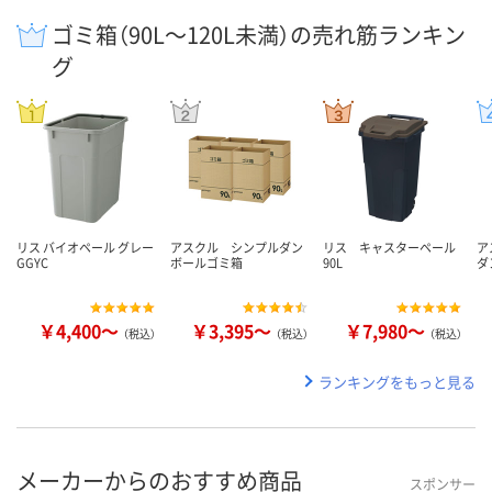
ゴミ箱（90L～120L未満）の売れ筋ランキン
グ
リス バイオペール グレー
アスクル シンプルダン
リス キャスターペール
ア
GGYC
ボールゴミ箱
90L
ダ
￥4,400～
￥3,395～
￥7,980～
（税込）
（税込）
（税込）
ランキングをもっと見る
メーカーからのおすすめ商品
スポンサー