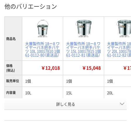
他のバリエーション
商品名
大屋製作所 18ー8 ワ
大屋製作所 18ー8 ワ
大屋製作所 18
イヤーバネ把手バケ
イヤーバネ把手バケ
イヤーバネ把
ツ 10L 10017810 1個
ツ 15L 10017815 1個
ツ 20L 10017
61-0112-80（直送品）
61-0112-81（直送品）
61-0112-82
価格
￥12,018
￥15,048
￥17
(税込)
1個
1個
1個
販売単位
10L
15L
20L
内容量
お申込番
詳しく見る
AW83394
AW83393
AW83395
号
わずか
わずか
わずか
在庫
8月25日（火）まで
8月20日（木）まで
8月21日（金）
お届け日