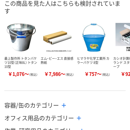
この商品を見た人はこちらも検討されていま
す
数量
数量
数量
カゴへ
カゴへ
カ
最上製作所 トタンバケ
エム・ビー・エス 直接感
ヒマラヤ化学工業所 カ
カシオ計算
ツ10型（正味8L） トタン
熱紙
ラーバケツ 8型
ランド ス
10型
ープ
￥1,076～
￥7,986～
￥757～
￥9
（税込）
（税込）
（税込）
容器/缶のカテゴリー
オフィス用品のカテゴリー