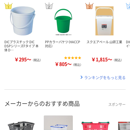
DICプラスチック DIC
PPカラーバケツ（HACCP
スクエアペール 山研工業
D
DSPシリーズFタイプ 本
対応）
イ
体 D…
￥295～
￥1,815～
（税込）
（税込）
￥805～
（税込）
ランキングをもっと見る
メーカーからのおすすめ商品
スポンサー