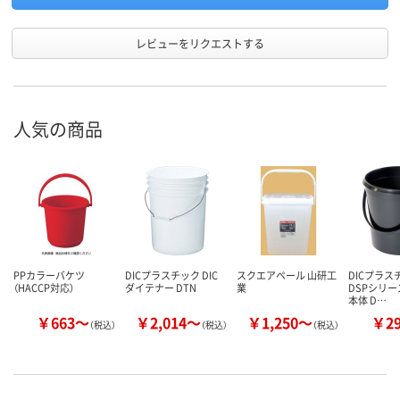
レビューをリクエストする
人気の商品
PPカラーバケツ
DICプラスチック DIC
スクエアペール 山研工
DICプラスチ
（HACCP対応）
ダイテナー DTN
業
DSPシリー
本体 D…
￥663～
￥2,014～
￥1,250～
￥2
（税込）
（税込）
（税込）