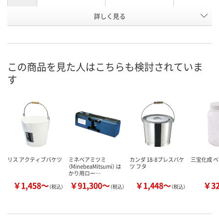
お申込番
詳しく見る
AW83394
AW83395
AW83392
号
わずか
わずか
わずか
在庫
8月26日（水）まで
8月24日（月）まで
8月21日（金）
お届け日
この商品を見た人はこちらも検討されていま
す
数量
数量
数量
カゴへ
カゴへ
カ
リス アクティブバケツ
ミネベアミツミ
カンダ 18-8プレスバケ
三宝化成 
（MinebeaMitsumi） は
ツ フタ
かり用ロー…
￥1,458～
￥91,300～
￥1,448～
￥3
（税込）
（税込）
（税込）