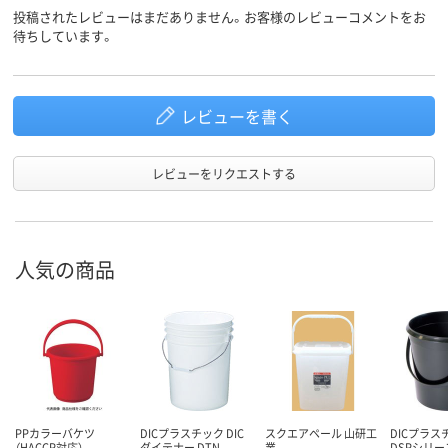
投稿されたレビューはまだありません。お客様のレビューコメントをお
待ちしています。
レビューを書く
レビューをリクエストする
人気の商品
PPカラーバケツ
DICプラスチック DIC
スクエアペール 山研工
DICプラスチ
（HACCP対応）
ダイテナー DTN
業
DSPシリー