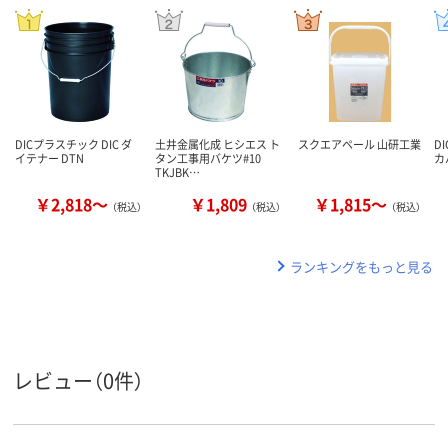
DICプラスチック DIC ダ
土井金属化成 ヒシエス ト
スクエアペール 山研工業
D
イテナー DTN
タン工事用バケツ#10
カ
TKJBK…
￥2,818～
￥1,809
￥1,815～
（税込）
（税込）
（税込）
ランキングをもっと見る
レビュー（0件）