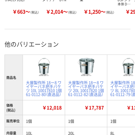
本体 D…
￥663～
￥2,014～
￥1,250～
￥2
（税込）
（税込）
（税込）
他のバリエーション
商品名
大屋製作所 18ー8 ワ
大屋製作所 18ー8 ワ
大屋製作所 18
イヤーバネ把手バケ
イヤーバネ把手バケ
イヤーバネ把
ツ 10L 10017810 1個
ツ 20L 10017820 1個
ツ 8L 100178
61-0112-80（直送品）
61-0112-82（直送品）
61-0112-79
価格
￥12,018
￥17,787
￥11
(税込)
1個
1個
1個
販売単位
10L
20L
8L
内容量