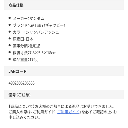
商品仕様
メーカー：マンダム
ブランド：GATSBY（ギャツビー）
カラー：シャンパンアッシュ
原産国：日本
薬事分類：化粧品
個装寸法：7.8×5.5×18cm
単品重量：179g
JANコード
4902806206333
備考（ご注意）
【返品について】お客様のご都合による返品はお受けできません。
ご購入の際は、ご利用ガイド「
ご利用ガイド
」を必ずご確認の上、お
申し込みください。