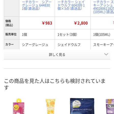
ーチカラー シアー
ーチカラー シェイ
ーチカラー 
グレージュ 644830
ドウルフ 604399 1
キーアッシュ
1個（直送品）
個×3点（直送品）
49028061182
(105ML)（直送
価格
￥983
￥2,800
(税込)
1個
1セット（3個）
1個(105ML)
販売単位
シアーグレージュ
シェイドウルフ
スモーキーア
カラー
お申込番
詳しく見る
AWA3705
AR19784
AWA3626
号
直送品
直送品
直送品
在庫
8月27日（木）まで
8月25日（火）まで
8月27日（木）
お届け日
この商品を見た人はこちらも検討されていま
す
数量
数量
数量
カゴへ
カゴへ
カ