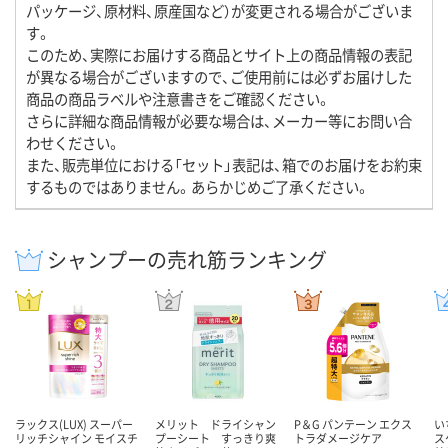
パッケージ、原材料、原産国など）が変更される場合がございま
す。
このため、実際にお届けする商品とサイト上の商品情報の表記
が異なる場合がございますので、ご使用前には必ずお届けした
商品の商品ラベルや注意書きをご確認ください。
さらに詳細な商品情報が必要な場合は、メーカー等にお問い合
わせください。
また、販売単位における「セット」表記は、箱でのお届けをお約束
するものではありません。あらかじめご了承ください。
シャンプーの売れ筋ランキング
ラックス(LUX) スーパー
メリット ドライシャン
P＆G パンテーン エクス
い
リッチシャイン モイスチ
プーシート すっきり爽
トラダメージケア
ス