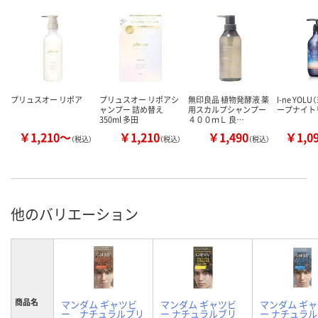
プリュスオー リポア
プリュスオー リポアシ
無印良品 植物発酵液 薬
I-ne YOL
ャンプー 詰め替え
用スカルプシャンプー
ープナイト
350ml 多田
４００ｍＬ 良…
￥1,210～
￥1,210
￥1,490
￥1,0
（税込）
（税込）
（税込）
他のバリエーション
商品名
マンダム ギャツビ
マンダム ギャツビ
マンダム ギ
ー ナチュラルブリ
ー ナチュラルブリ
ー ナチュラ