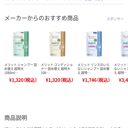
メーカーからのおすすめ商品
スポンサー
メリット シャンプー 詰
メリット コンディショ
メリット リンスのいら
メリット
め替え 超特大
ナー 詰め替え 超特大
ないシャンプー 詰め替
ないシャ
1080ml…
108…
え 超特…
え 超特…
¥1,320（税込）
¥1,320（税込）
¥1,746（税込）
¥3,
商品説明