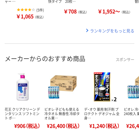
ャー …
快タイプ 20枚…
替
(
5件
)
￥708
￥1,952～
（税込）
（税込）
￥1,065
（税込）
ランキングをもっと見る
メーカーからのおすすめ商品
スポンサー
花王 クリアクリーン デ
ビオレ 子どもも使える
デ・オウ 薬用 制汗剤 プ
ビオレ 冷
ンタリンス ソフトミン
冷タオル 無香性 冷却タ
ロテクト デオジャム 全
240枚入 
ト ポ…
オル業…
身…
¥906（税込）
¥26,400（税込）
¥1,240（税込）
¥26,