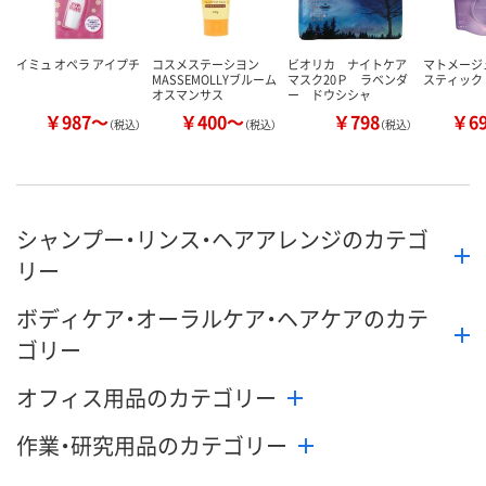
イミュ オペラ アイプチ
コスメステーシヨン
ビオリカ ナイトケア
マトメージ
MASSEMOLLYブルーム
マスク20Ｐ ラベンダ
スティック
オスマンサス
ー ドウシシャ
￥987～
￥400～
￥798
￥6
（税込）
（税込）
（税込）
シャンプー・リンス・ヘアアレンジのカテゴ
リー
ボディケア・オーラルケア・ヘアケアのカテ
ゴリー
オフィス用品のカテゴリー
作業・研究用品のカテゴリー