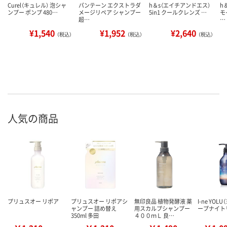
Curel（キュレル） 泡シャ
パンテーン エクストラダ
h＆s（エイチアンドエス）
h
ンプー ポンプ 480…
メージリペア シャンプー
5in1 クールクレンズ …
モ
超…
…
¥1,540
¥1,952
¥2,640
（税込）
（税込）
（税込）
人気の商品
プリュスオー リポア
プリュスオー リポアシ
無印良品 植物発酵液 薬
I-ne YOL
ャンプー 詰め替え
用スカルプシャンプー
ープナイト
350ml 多田
４００ｍＬ 良…