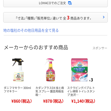
LOHACOでのご注文
3
「寸法」「種類」「販売単位」 違いで 全
商品あります。
地の塩社のその他日用品を全て見る
メーカーからのおすすめ商品
スポンサー
ダニフマキラー 300ml
カダンプラスDX 虫と病
スクラビングバブル ト
フマキラー
気 スプレー 園芸用殺虫
イレ掃除 トイレスタン
殺…
プ 贅沢…
¥860（税込）
¥878（税込）
¥1,140（税込）