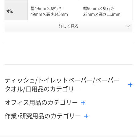
幅49mm×奥行き
幅90mm×奥行き
寸法
49mm×高さ145mm
28mm×高さ113mm
詳しく見る
固形タイプ
種類
AWA6778
AR19869
お申込番号
直送品
直送品
在庫
8月28日（金）まで
8月27日（木）まで
お届け日
数量
数量
ティッシュ/トイレットペーパー/ペーパー
タオル/日用品のカテゴリー
カゴへ
カゴへ
オフィス用品のカテゴリー
作業・研究用品のカテゴリー