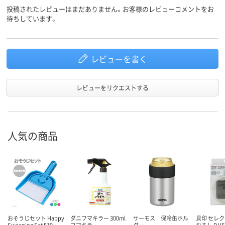
投稿されたレビューはまだありません。お客様のレビューコメントをお
待ちしています。
レビューを書く
レビューをリクエストする
人気の商品
おそうじセット Happy
ダニフマキラー 300ml
サーモス 保冷缶ホル
貝印 セレク