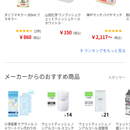
ダニフマキラー 300ml フ
山田化学 ワンプッシュウ
神戸マッチ パパヤマッチ
脱
マキラー
ェットティッシュケース
ス
ホワイト 9…
(
2件
)
￥150
（税込）
￥860
￥2,117～
（税込）
（税込）
ランキングをもっと見る
メーカーからのおすすめ商品
スポンサー
小津産業 ケアウィル シ
ウェットティッシュ ノ
ウェットティッシュ ノ
ウェット
ャワートイレ代わりの
ンアルコール スコッテ
ンアルコール 詰替用
菌シート