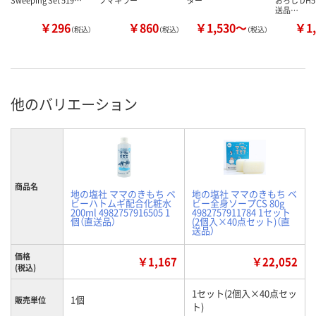
Sweeping Set 519…
フマキラー
ダー
おろし DH5
送品…
￥296
￥860
￥1,530～
￥1,
（税込）
（税込）
（税込）
他のバリエーション
商品名
地の塩社 ママのきもち ベ
地の塩社 ママのきもち ベ
ビーハトムギ配合化粧水
ビー全身ソープCS 80g
200ml 4982757916505 1
4982757911784 1セット
個（直送品）
(2個入×40点セット)（直
送品）
価格
￥1,167
￥22,052
(税込)
1セット(2個入×40点セッ
1個
販売単位
ト)