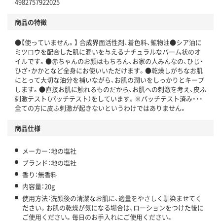
4982757922025
商品の特徴
●【使っていません。】 合成界面活性剤、着色料、鉱物油●シア油に
ミツロウを配合した肌に潤いを与えるナチュラルなバーム状のオ
イルです。●赤ちゃんのお顔はもちろん、お家の人みんなの、ひじ・
ひざ・かかとなど全身にお使いいただけます。●乾燥しがちなお肌
にとって大切な油分を補いながら、お肌の潤いをしっかりとキープ
します。●直接お肌に触れるものだから、お肌への刺激を考え、皮ふ
刺激テスト（パッチテスト）をしています。※パッチテスト済み・・・
全ての方に皮ふ刺激が起きないというわけではありません。
商品仕様
メーカー：地の塩社
ブランド：地の塩社
香り：無香料
内容量：20g
使用方法：洗顔後の清潔なお肌に、適量をやさしく馴染ませてく
ださい。お肌の乾燥が気になる場合は、ローションをつけた後に
ご使用ください。毎日のお手入れにご使用ください。