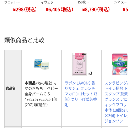
ウエット…
ィウェッ…
150枚…
シア ス…
¥298（税込）
¥6,405（税込）
¥8,790（税込）
¥
類似商品と比較
本商品：
地の塩社 マ
ラボン LAVONS 香
スクラビング
マのきもち ベビー
りサシェ フレンチ
トイレ掃除 
商品名
全身バームＣＳ
マカロン 1セット（3
スタンプ 贅
4982757922025 1個
個） つり下げ式芳香
グランス ア
(20G)（直送品）
剤
ィックブロッ
本体 (18回分
×3個) トイ
ジョンソン