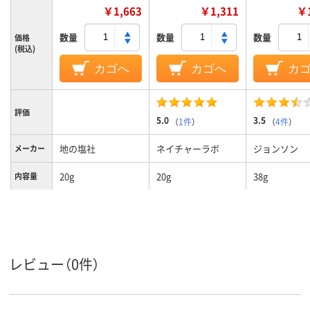
￥1,663
￥1,311
￥1
数量
数量
数量
価格
(税込)
カゴへ
カゴへ
カ
評価
5.0
3.5
（
1件
）
（
4件
）
地の塩社
ネイチャーラボ
ジョンソン
メーカー
20g
20g
38g
内容量
レビュー（0件）