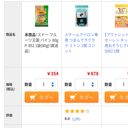
本商品：
スドー フル
スチームアイロン専
【アウトレット
商品名
ーツ王国 パイン 80g
用 つまんでラクラ
セーレン キ
P-852 1袋(80g)（直送
ク ミトン 1個 コジ
用おそうじク
品）
ット
S002 1個
￥354
￥878
数量
数量
数量
価格
(税込)
カゴへ
カゴへ
カ
評価
4.0
（
2件
）