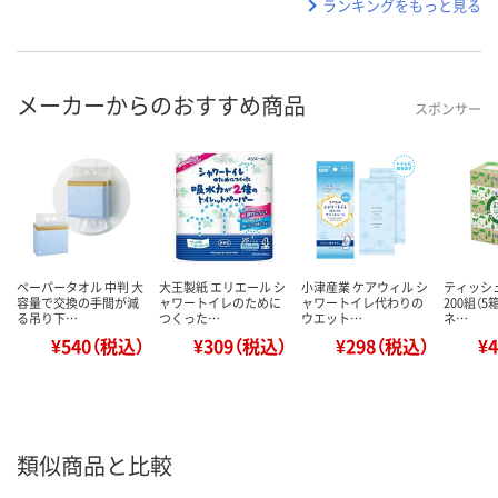
ランキングをもっと見る
メーカーからのおすすめ商品
スポンサー
ペーパータオル 中判 大
大王製紙 エリエール シ
小津産業 ケアウィル シ
ティッシ
容量で交換の手間が減
ャワートイレのために
ャワートイレ代わりの
200組（5
る吊り下…
つくった…
ウエット…
ネ…
¥540（税込）
¥309（税込）
¥298（税込）
¥
類似商品と比較