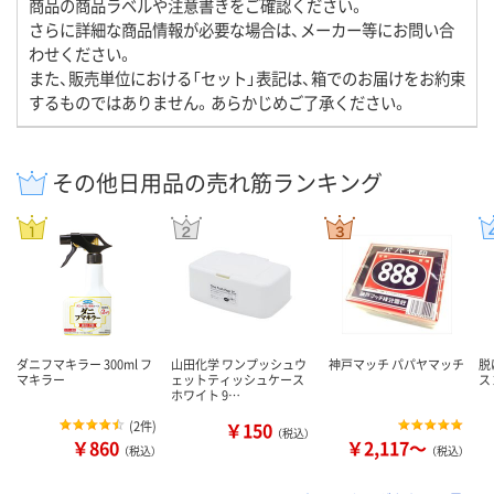
商品の商品ラベルや注意書きをご確認ください。
さらに詳細な商品情報が必要な場合は、メーカー等にお問い合
わせください。
また、販売単位における「セット」表記は、箱でのお届けをお約束
するものではありません。あらかじめご了承ください。
その他日用品の売れ筋ランキング
ダニフマキラー 300ml フ
山田化学 ワンプッシュウ
神戸マッチ パパヤマッチ
脱
マキラー
ェットティッシュケース
ス
ホワイト 9…
(
2件
)
￥150
（税込）
￥860
￥2,117～
（税込）
（税込）