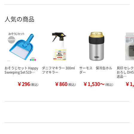
人気の商品
おそうじセット Happy
ダニフマキラー 300ml
サーモス 保冷缶ホル
貝印 セレク
Sweeping Set 519…
フマキラー
ダー
おろし DH5
送品…
￥296
￥860
￥1,530～
￥1,
（税込）
（税込）
（税込）