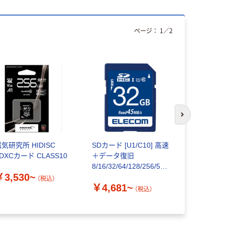
ページ：
1
／
2
期間限定価
次のスライド
気研究所 HIDISC
SDカード [U1/C10] 高速
サンワサプ
DXCカード CLASS10
＋データ復旧
ドケース（1
8/16/32/64/128/256/512
リア） FC-M
￥3,530~
GB エレコム
個
（税込）
￥4,681~
（税込）
￥826
（