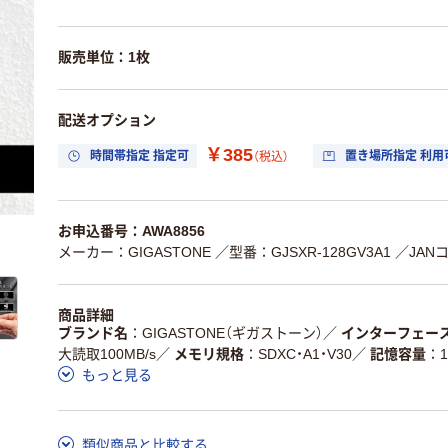
販売単位：1枚
配送オプション
￥385
時間帯指定 指定可
置き場所指定 利用
（税込）
お申込番号：AWA8856
メーカー：GIGASTONE
／型番：GJSXR-128GV3A1
／JANコ
商品詳細
ブランド名
GIGASTONE（ギガストーン）
／
インターフェー
大読取100MB/s
／
メモリ規格
SDXC・A1・V30
／
記憶容量
もっと見る
類似商品と比較する