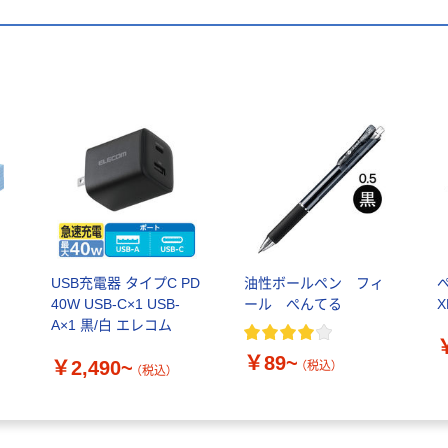
USB充電器 タイプC PD
油性ボールペン フィ
ス
40W USB-C×1 USB-
ール ぺんてる
X
A×1 黒/白 エレコム
￥89~
￥2,490~
（税込）
（税込）