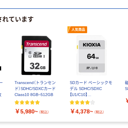
されています
人気商品
カー
Transcend（トランセン
SDカード ベーシックモ
磁
0
ド）SDHC/SDXCカード
デル SDHC/SDXC
S
枚
Class10 8GB~512GB
【U1/C10】
32/64/128/256 GB キオ
クシア
￥5,980~
￥4,378~
（税込）
（税込）