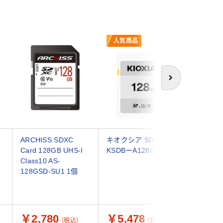
人気商品
次へ
セ
ARCHISS SDXC
キオクシア SDカード
磁気研究
Card 128GB UHS-I
KSDBーA128G 1枚
旧micr
Class10 AS-
128GB
128GSD-SU1 1個
HDMCSD
0DS（直
￥2,780
￥5,478
￥4,9
（税込）
（税込）