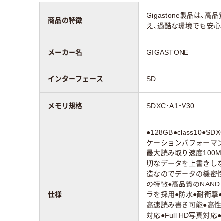
Gigastone製品は
商品の特徴
え、過酷な環境でも安心
メーカー名
GIGASTONE
インターフェース
SD
メモリ規格
SDXC・A1・V30
●128GB●class10●SD
ケーションパフォーマンス（
最大読み取り速度100M
切なデータを上書きし
造なのでデータの機密性
の特徴●高品質のNAN
仕様
ラを採用●防水●耐衝撃
高速読み書き可能●高性
対応●Full HD写真対応