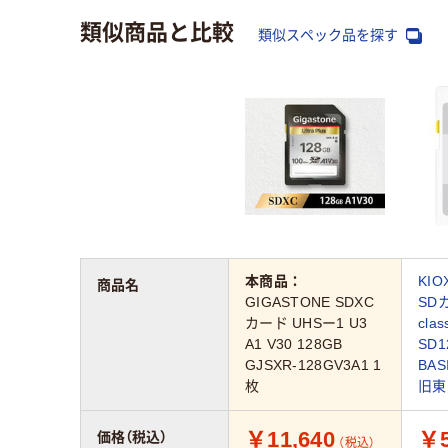
類似商品と比較
類似スペック品を探す
本商品：
KIO
商品名
GIGASTONE SDXC
SD
カード UHSー1 U3
cla
A1 V30 128GB
SD1
GJSXR-128GV3A1 1
BA
枚
旧東
￥11,640
￥5
価格（税込）
（税込）