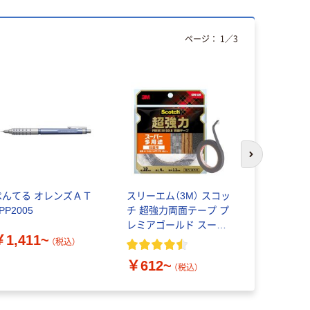
ページ：
1
／
3
次のスライド
ぺんてる オレンズＡＴ
スリーエム（3M） スコッ
三菱鉛筆 
PP2005
チ 超強力両面テープ プ
リーム4&1
レミアゴールド スーパ
0.7mm
￥1,411~
ー多用途 粗面用
（税込）
￥612~
￥920~
（税込）