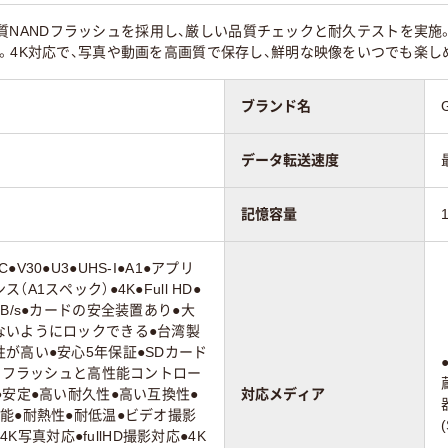
、高品質NANDフラッシュを採用し、厳しい品質チェックと耐久テストを実
。4K対応で、写真や動画を高画質で保存し、鮮明な映像をいつでも楽し
ブランド名
データ転送速度
記憶容量
XC●V30●U3●UHS-I●A1●アプリ
A1スペック）●4K●Full HD●
B/s●カードの安全装置あり●大
ないようにロックできる●台湾製
が高い●安心5年保証●SDカード
D フラッシュと高性能コントロー
●安定●高い耐久性●高い互換性●
対応メディア
能●耐熱性●耐低温●ビデオ撮影
●4K写真対応●fullHD撮影対応●4K