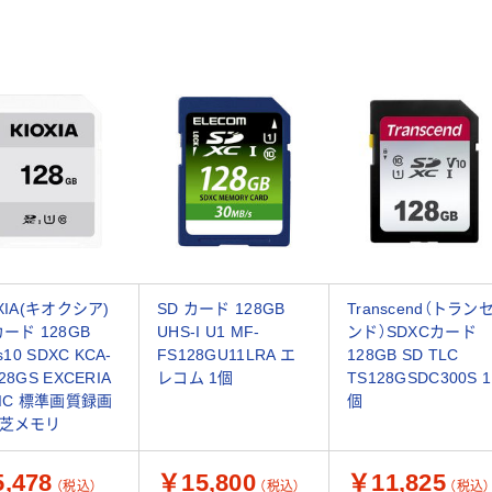
XIA(キオクシア)
SD カード 128GB
Transcend（トラン
カード 128GB
UHS-I U1 MF-
ンド）SDXCカード
ss10 SDXC KCA-
FS128GU11LRA エ
128GB SD TLC
28GS EXCERIA
レコム 1個
TS128GSDC300S 1
SIC 標準画質録画
個
芝メモリ
,478
￥15,800
￥11,825
（税込）
（税込）
（税込）