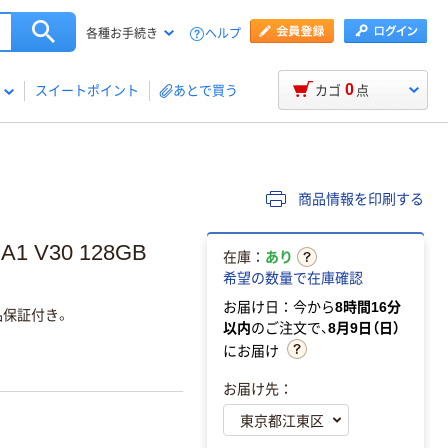
ヘルプ
各種お手続き
0
スイートポイント
あとで買う
カゴ
点
商品情報を印刷する
1 V30 128GB
在庫：
あり
希望の数量で在庫確認
お届け日：今から
8時間16分
品保証付き。
以内
のご注文で、
8月9日（日）
にお届け
お届け先：