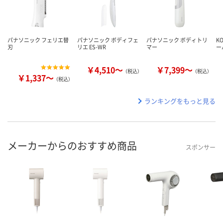
パナソニック フェリエ替
パナソニック ボディフェ
パナソニック ボディトリ
K
刃
リエ ES-WR
マー
ー
￥4,510～
￥7,399～
（税込）
（税込）
￥1,337～
（税込）
ランキングをもっと見る
メーカーからのおすすめ商品
スポンサー