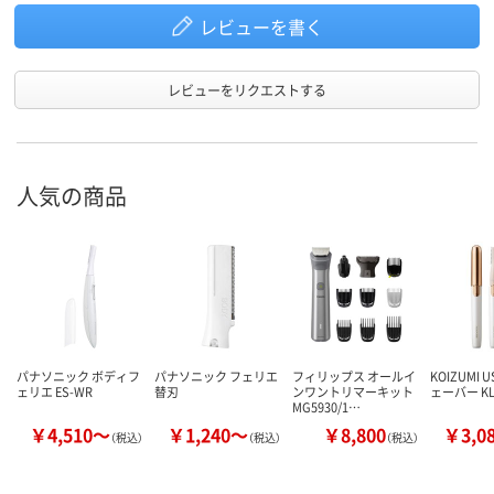
レビューを書く
レビューをリクエストする
人気の商品
パナソニック ボディフ
パナソニック フェリエ
フィリップス オールイ
KOIZUMI 
ェリエ ES-WR
替刃
ンワントリマーキット
ェーバー KL
MG5930/1…
￥4,510～
￥1,240～
￥8,800
￥3,0
（税込）
（税込）
（税込）