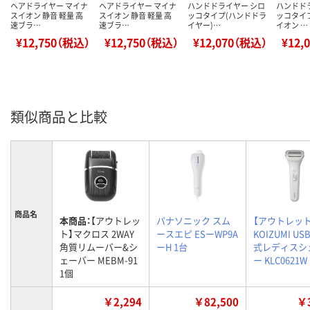
ヘアドライヤー マイナ
ヘアドライヤー マイナ
ハンドドライヤー シロ
ハンドド
スイオン 静音 軽量 高
スイオン 静音 軽量 高
ッコタイプ(ハンドドラ
ッコタイ
速ブラ…
速ブラ…
イヤー)…
イオン …
¥12,750（税込）
¥12,750（税込）
¥12,070（税込）
¥12,
類似商品と比較
商品名
本商品：
【アウトレッ
パナソニック スム
【アウトレット
ト】マクロス 2WAY
ースエピ ESーWP9A
KOIZUMI U
角質リムーバー&シ
ーH 1台
式レディスシ
ェーバー MEBM-91
ー KLC0621W
1個
￥2,294
￥82,500
￥3