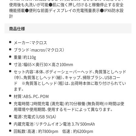
使用後も丸洗いが可能●肌に強く押し付けると稼働停止する安全
機能搭載●便利な前面ディスプレイの充電残量表示●IPX6防水設
計
商品仕様
メーカー：マクロス
ブランド：macros（マクロス）
重量：約110g
寸法：幅65×奥行30×高さ100mm
セット内容：本体、ボディーシェーバーヘッド、角質落としヘッド
（中）、角質落としヘッド（細）、キャップ、掃除ブラシ、USBコー
ド ※角質落としヘッド（粗）は、出荷時本体に取り付けられてい
ます。
材質：ABS、PC、POM
充電時間：2時間充電 (満充電) 約70分稼働 (無負荷時)※時間は使
用環境や使用期間、使用するモードによって異なります。
電源：充電式（USB 5V1A）
内蔵充電池：リチウムイオン電池 3.7V 500mAh
回転数：高速 : 約7800rpm 低速 : 約6200rpm