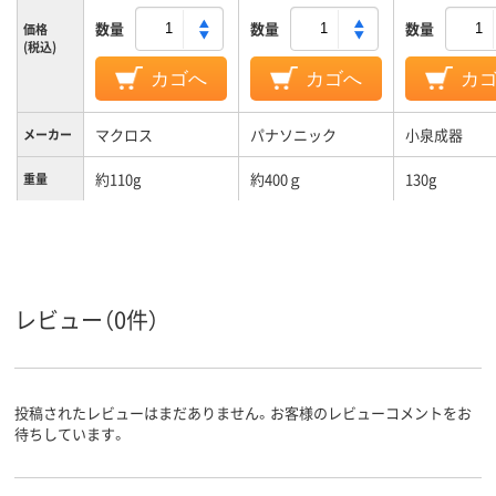
数量
数量
数量
価格
(税込)
カゴへ
カゴへ
カ
マクロス
パナソニック
小泉成器
メーカー
約110g
約400ｇ
130g
重量
レビュー（0件）
投稿されたレビューはまだありません。お客様のレビューコメントをお
待ちしています。