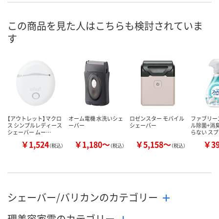
この商品を見た人はこちらも検討されていま
す
【アウトレット】マクロ
オーム電機 水洗いシェ
ロゼンスター モバイル
ファブリーズ
ス シンプルレディース
ーバー
シェーバー
ル除菌+消
シェーバー ムー…
らない ス
￥1,524
￥1,180～
￥5,158～
￥3
（税込）
（税込）
（税込）
シェーバー/バリカンのカテゴリー
理美容家電のカテゴリー