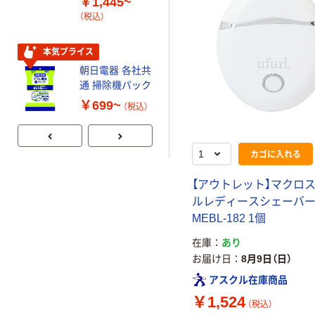
￥1,445~
朝日電器 電源タ
ッター付 T-
（税込）
ップ タップ 2P
ST02 白 エレコ
式
ム
￥178~
本気プライス
（税込）
朝日電器 各社共
通 掃除機パック
￥699~
（税込）
カゴに入れる
【アウトレット】マクロス
ルレディースシェーバー
MEBL-182 1個
在庫
あり
お届け日
8月9日（日）
アスクル在庫商品
￥1,524
（税込）