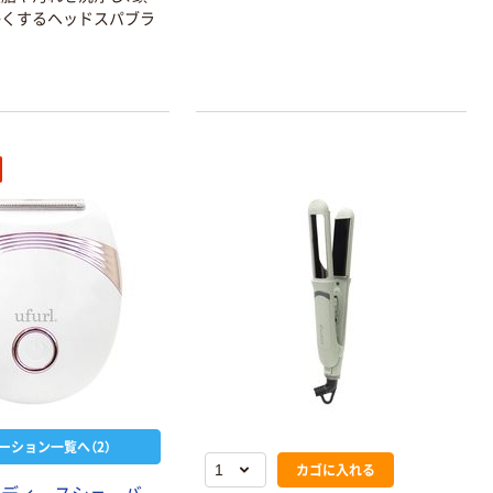
かくするヘッドスパブラ
本気プライス
makita（マキ
タ） 充電式ク
リーナー用 抗
菌紙パック 1
￥715
（税込）
袋（10枚入） A-
48511
カゴへ
人気商品
ーション一覧へ（2）
カゴに入れる
ヤザワコーポレ