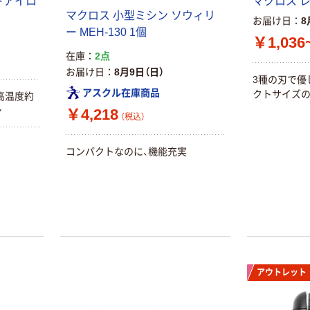
タップ 2.5m/5m
トアイロ
マクロス 
2ピン4個口 すっ
マクロス 小型ミシン ソウィリ
お届け日
8
きり配線できる
ー MEH-130 1個
￥2,180~
￥1,036
雷ガードタップ
（税込）
在庫
2点
集中・個別両用
お届け日
8月9日（日）
スイッチ エレコ
3種の刃で優
サンワサプライ
ム
アスクル在庫商品
クトサイズ
電源コード
高温度約
KB-DM2S-
ン
￥4,218
（税込）
￥710~
（税込）
コンパクトなのに、機能充実
期間限定価格
【まとめ買い割
引有】延長コー
ド 電源タップ 3
ピン 7個口
￥2,720~
2m/5m 磁石付
（税込）
スイッチ付 抜け
止め 雷ガード
アウトレット
人気商品
エレコム
パナソニック 交