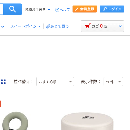
ヘルプ
各種お手続き
0
スイートポイント
あとで買う
カゴ
点
並べ替え：
表示件数：