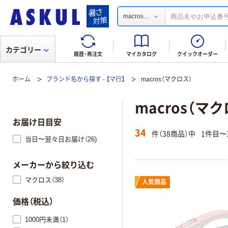
...
macros
カテゴリー
履歴・再注文
マイカタログ
クイックオーダー
ホーム
ブランド名から探す - 【マ行】
macros（マクロス）
macros（マ
お届け日目安
34
件（38商品）中
1件目〜
当日〜翌々日お届け（26)
メーカーから絞り込む
マクロス（38）
人気商品
価格（税込）
1000円未満（1）