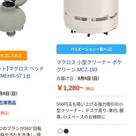
バリエーション一覧へ（2）
カゴに入れる
マクロス 小型クリーナー ポケ
ット】マクロス ヘッド
クリーン MCZ-193
EHR-57 1台
お届け日
8月9日（日）
￥1,280~
（税込）
月9日（日）
在庫商品
500円玉も吸い上げる強力吸引の小
型クリーナー。デスク周り、車内、棚
（税込）
等、小スペースのお掃除に
つのブラシが360°回転
脂や汚れを洗浄し、頭