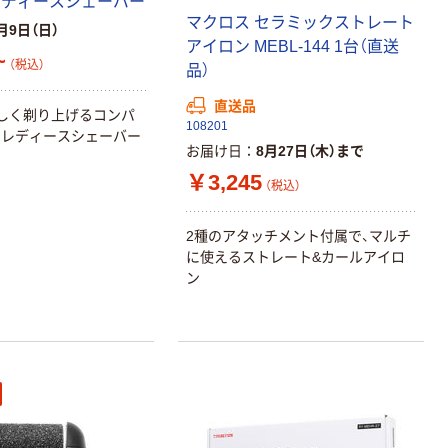
ーション コーナ
レディースシェーバー
ータップ
マクロス セラミックストレート
月9日（日）
Y02ELPC300W
アイロン MEBL-144 1台（直送
￥223
（税込）
~
H 1個
（税込）
品）
カゴへ
直送品
しく剃り上げるコンパ
108201
のレディースシェーバー
お届け日
8月27日（木）まで
人気商品
￥3,245
ヤザワコーポレ
（税込）
ーション トリプ
ルタップ3個口
2種のアタッチメント付属で、マルチ
ホワイト
￥186
（税込）
に使えるストレート&カールアイロ
Y02ELPT300W
ン
H 1個
カゴへ
本気プライス
延長コード 電源
タップ 1/2/3/5m
2ピン 3/4/6個口
ほこり防止シャ