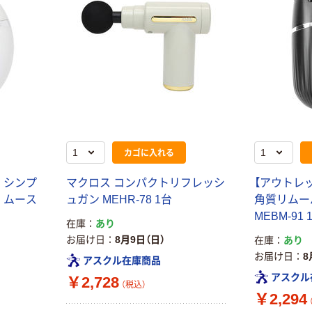
換用 紙パック
（M型Vタイプ）
AMC-S5 5枚入
￥910
（税込）
り
カゴへ
カゴに入れる
 シンプ
マクロス コンパクトリフレッシ
【アウトレッ
 ムース
ュガン MEHR-78 1台
角質リムー
MEBM-91 
在庫
あり
お届け日
8月9日（日）
在庫
あり
お届け日
8
アスクル在庫商品
アスクル
￥2,728
（税込）
￥2,294