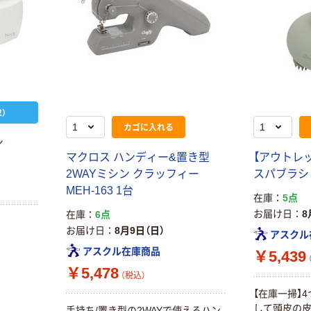
）
カゴに入れる
ン
マクロス ハンディー&置き型
【アウトレ
2WAYミシン クラッフィー
スパブラシ M
MEH-163 1台
在庫
5点
お届け日
8
在庫
6点
お届け日
8月9日（日）
アスクル
アスクル在庫商品
￥5,439
￥5,478
（税込）
【在庫一掃】4
して頭皮の皮
手持ち/置き型の2WAYで使えるハン