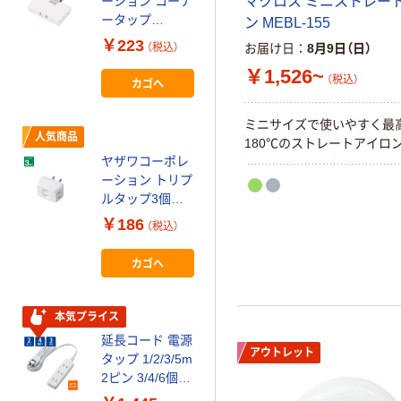
ーション コーナ
マクロス ミニストレー
り配線個別スイ
￥2,390~
ータップ
ン MEBL-155
ッチ雷ガード ト
（税込）
Y02ELPC300W
￥223
ラッキング防止
（税込）
お届け日
8月9日（日）
H 1個
プラグ
￥1,526~
（税込）
期間限定価格
カゴへ
【まとめ買い割
引有】延長コー
ミニサイズで使いやすく最
人気商品
ド 電源タップ 2
180℃のストレートアイロ
ピン 7個口
ヤザワコーポレ
￥1,980~
2m/5m 磁石付
ーション トリプ
（税込）
スイッチ付 抜け
ルタップ3個口
止め 雷ガード
ホワイト
￥186
（税込）
人気商品
エレコム
Y02ELPT300W
延長コード 電源
H 1個
カゴへ
タップ
1m/2m/3m 2P 3
個口/4個口/6個
￥1,132~
本気プライス
口 スイングプラ
（税込）
延長コード 電源
グ T-S02 白 エ
アウトレット
タップ 1/2/3/5m
レコム
2ピン 3/4/6個口
本気プライス
ほこり防止シャ