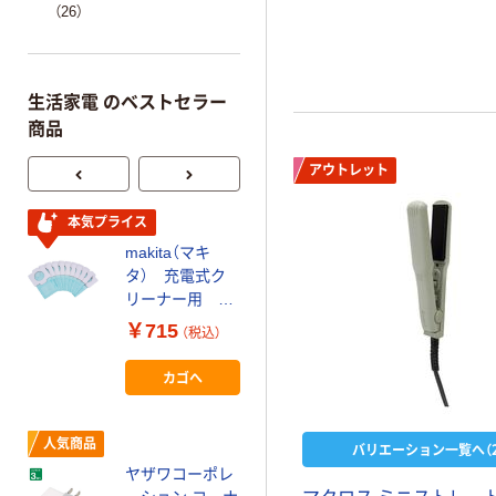
（26）
生活家電 のベストセラー
商品
アウトレット
本気プライス
人気商品
makita（マキ
延長コード 電源
タ） 充電式ク
タップ 2.5m 3ピ
リーナー用 抗
ン 4個口/6個口
菌紙パック 1
マグネットあり/
￥715
￥2,280~
（税込）
袋（10枚入） A-
なし スイングプ
（税込）
48511
ラグ 白 エレコ
カゴへ
ム
オリジナル
延長コード電源
人気商品
バリエーション一覧へ（2
タップ 2m/5m
ヤザワコーポレ
2P6個口すっき