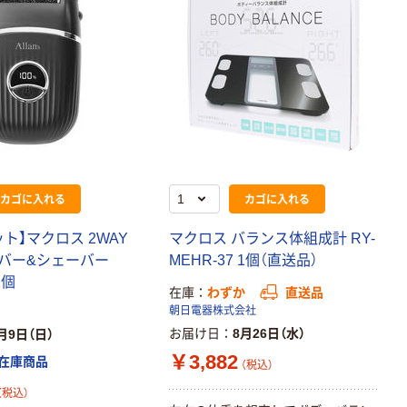
￥1,445~
ッター付 T-
（税込）
ST02 白 エレコ
ム
本気プライス
朝日電器 各社共
通 掃除機パック
￥699~
（税込）
カゴに入れる
カゴに入れる
ト】マクロス 2WAY
マクロス バランス体組成計 RY-
バー&シェーバー
MEHR-37 1個（直送品）
1個
在庫
わずか
直送品
朝日電器株式会社
お届け日
8月26日（水）
月9日（日）
￥3,882
在庫商品
（税込）
（税込）