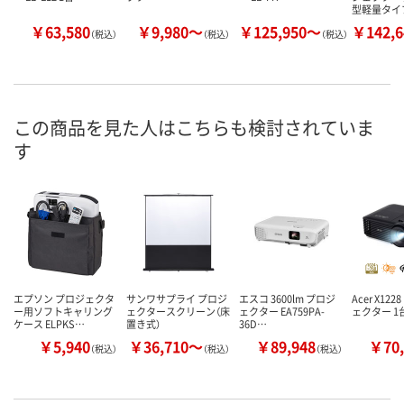
型軽量タイ
￥63,580
￥9,980～
￥125,950～
￥142,
（税込）
（税込）
（税込）
この商品を見た人はこちらも検討されていま
す
エプソン プロジェクタ
サンワサプライ プロジ
エスコ 3600lm プロジ
Acer X12
ー用ソフトキャリング
ェクタースクリーン（床
ェクター EA759PA-
ェクター 1
ケース ELPKS…
置き式）
36D…
￥5,940
￥36,710～
￥89,948
￥70,
（税込）
（税込）
（税込）