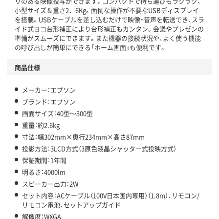
リのある映像投写ができます。コンパクトで持ち運びもラクラク、
小型サイズ＆重さ2．6Kg。面倒な操作が不要なUSBディスプレイ
を搭載。USBケーブルを差し込むだけで映像・音声を転送でき、スラ
イド式ヨコ台形補正により台形補正もカンタン。会議やプレゼンの
準備がスムーズにできます。また機器の接続状況や、よく使う機能
の呼び出しが簡単にできる「ホーム画面」も便利です。
商品仕様
メーカー：エプソン
ブランド：エプソン
画面サイズ：40型～300型
重量：約2.6kg
寸法：幅302mm×奥行234mm×高さ87mm
投影方法：3LCD方式（3原色液晶シャッター式投映方式）
保証期間：1年間
明るさ：4000lm
スピーカー出力：2W
セット内容：ACケーブル（100V日本国内専用）（1.8m）、リモコン/
リモコン電池、セットアップガイド
解像度：WXGA