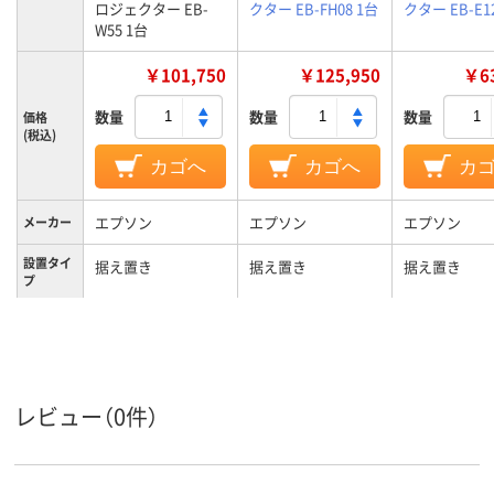
ロジェクター EB-
クター EB-FH08 1台
クター EB-E1
W55 1台
￥101,750
￥125,950
￥63
数量
数量
数量
価格
(税込)
カゴへ
カゴへ
カ
エプソン
エプソン
エプソン
メーカー
設置タイ
据え置き
据え置き
据え置き
プ
1年間
1年間
1年間
保証期間
レビュー（0件）