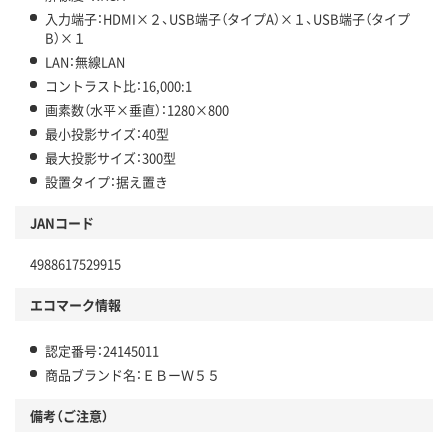
入力端子：HDMI×２、USB端子（タイプA）×１、USB端子（タイプ
B）×１
LAN：無線LAN
コントラスト比：16,000:1
画素数（水平×垂直）：1280×800
最小投影サイズ：40型
最大投影サイズ：300型
設置タイプ：据え置き
JANコード
4988617529915
エコマーク情報
認定番号：24145011
商品ブランド名：ＥＢーＷ５５
備考（ご注意）