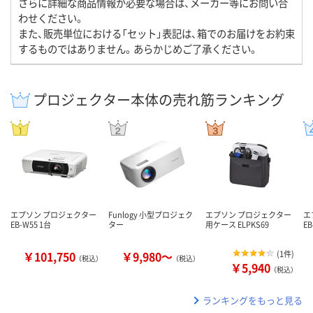
さらに詳細な商品情報が必要な場合は、メーカー等にお問い合
わせください。
また、販売単位における「セット」表記は、箱でのお届けをお約束
するものではありません。あらかじめご了承ください。
プロジェクター本体の売れ筋ランキング
エプソン プロジェクター
Funlogy 小型プロジェク
エプソン プロジェクター
エ
EB-W55 1台
ター
用ケース ELPKS69
EB
￥101,750
￥9,980～
(
1件
)
（税込）
（税込）
￥5,940
（税込）
ランキングをもっと見る