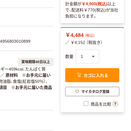
計金額が
￥4,900(税込)
以上
で、配送料
￥770(税込)
が当社
負担になります。
￥4,484
（税込）
56803010899
／ ￥4,152 （税抜き）
数量
賞味期限40日以上
ー459kcal、たんぱく質
カゴに入れる
）
／
原材料 ※お手元に届い
油脂、食塩(紅岩塩50％）、
項目 ※お手元に届いた商品
マイカタログ登録
商品を比較