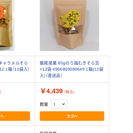
塩キャラメルそら
飯尾産業 80gのり塩むきそら豆
912 1箱（12袋入）
×12袋 4956803080649 1箱(12袋
入)（直送品）
￥4,439
）
（税込）
数量
ゴへ
カゴへ