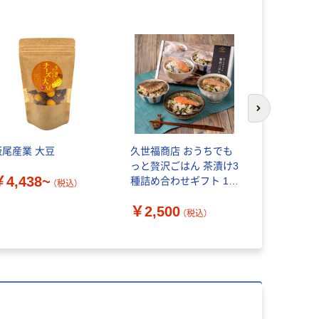
本気プ
次のスライド
飯尾産業 大豆
久世福商店 おうちでも
オールシー
っと贅沢ごはん 茶漬け3
レート チ
￥4,438~
種詰め合わせギフト 1個
（税込）
サンクゼール
￥1,060
￥2,500
（税込）