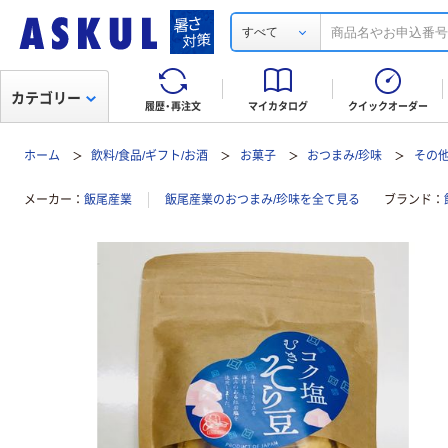
すべて
カテゴリー
履歴・再注文
マイカタログ
クイックオーダー
ホーム
飲料/食品/ギフト/お酒
お菓子
おつまみ/珍味
その他
メーカー
飯尾産業
飯尾産業のおつまみ/珍味を全て見る
ブランド