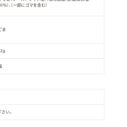
50％）、（一部にゴマを含む）
ごま
92g
塩
下さい。