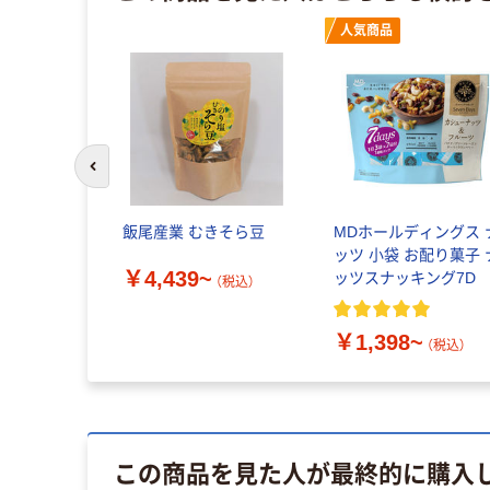
人気商品
前のスライドへ
田の柿の種
飯尾産業 むきそら豆
MDホールディングス 
ッツ 小袋 お配り菓子 
￥4,439~
ッツスナッキング7D
（税込）
税込）
￥1,398~
（税込）
この商品を見た人が最終的に購入