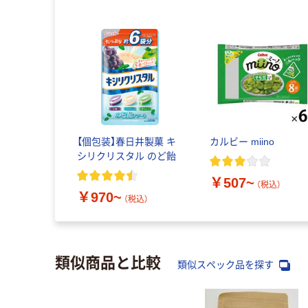
【個包装】春日井製菓 キ
カルビー miino
シリクリスタル のど飴
￥507~
（税込）
￥970~
（税込）
類似商品と比較
類似スペック品を探す