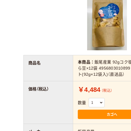
本商品：
飯尾産業 92gコク
商品名
ら豆×12袋 495680301089
ト(92g×12袋入)（直送品）
￥4,484
価格（税込）
（税込）
数量
カゴへ