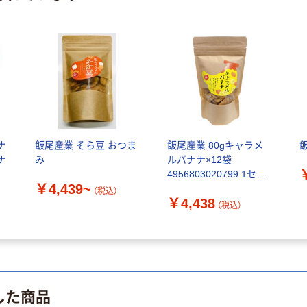
ナ
飯尾産業 そら豆 おつま
飯尾産業 80gキャラメ
ナ
み
ルバナナ×12袋
4956803020799 1セッ
￥4,439~
ト(12袋)（直送品）
（税込）
￥4,438
（税込）
した商品