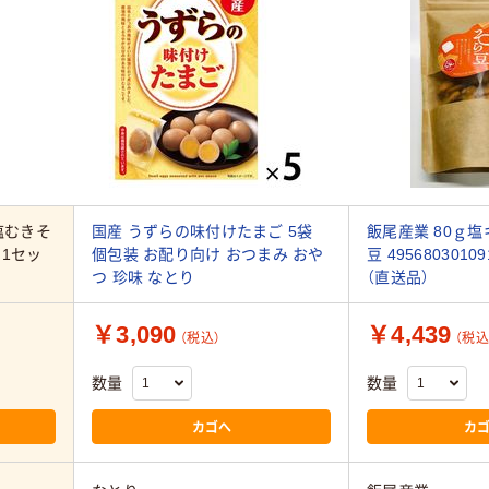
塩むきそ
国産 うずらの味付けたまご 5袋
飯尾産業 80ｇ
9 1セッ
個包装 お配り向け おつまみ おや
豆 4956803010
つ 珍味 なとり
（直送品）
￥3,090
￥4,439
（税込）
（税込
数量
数量
カゴへ
カ