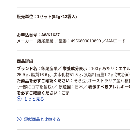
販売単位：1セット(92g×12袋入)
お申込番号：AWK1637
メーカー：飯尾産業
／型番：4956803010899
／JANコード：49
商品詳細
ブランド名
飯尾産業
／
栄養成分表示
100ｇあたり：エネルギ
25.9ｇ、脂質16.6ｇ、炭水化物51.5ｇ、食塩相当量1.2ｇ（推定値
た商品を必ずご確認ください
そら豆（オーストラリア産）、植物
（一部にゴマを含む）
／
原産国
日本
／
表示すべきアレルギー
を必ずご確認ください
ごま
もっと見る
類似商品と比較する