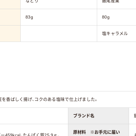
なとり
飯尾産業
83g
80g
塩キャラメル
豆を香ばしく揚げ、コクのある塩味で仕上げました。
ブランド名
原材料 ※お手元に届い
459kcal、たんぱく質25.9ｇ、