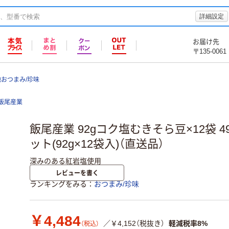
詳細設定
お届け先
〒135-0061
おつまみ/珍味
飯尾産業
飯尾産業 92gコク塩むきそら豆×12袋 4956
ット(92g×12袋入)（直送品）
深みのある紅岩塩使用
レビューを書く
ランキングをみる
おつまみ/珍味
￥4,484
／￥4,152（税抜き）
軽減税率8%
（税込）