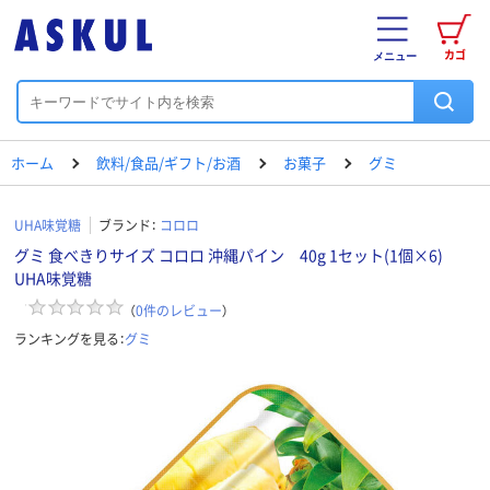
カゴ
メニュー
ホーム
飲料/食品/ギフト/お酒
お菓子
グミ
UHA味覚糖
ブランド：
コロロ
グミ 食べきりサイズ コロロ 沖縄パイン 40g 1セット(1個×6)
UHA味覚糖
（
0
件のレビュー
）
ランキングを見る：
グミ