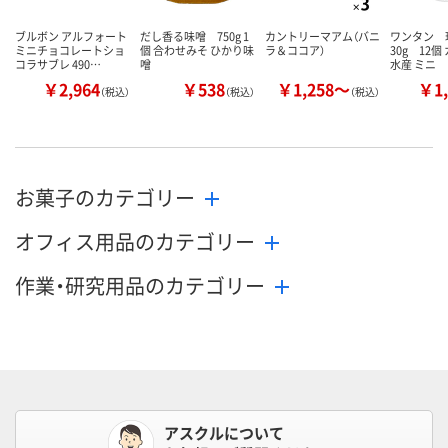
ブルボン アルフォート
だし香る味噌 750g 1
カントリーマアム（バニ
ワンタン 
ミニチョコレートショ
個 合わせみそ ひかり味
ラ＆ココア）
30g 12個
コラサブレ 490…
噌
水産 ミニ
￥2,964
￥538
￥1,258～
￥1,
（税込）
（税込）
（税込）
お菓子のカテゴリー
オフィス用品のカテゴリー
作業・研究用品のカテゴリー
アスクルについて