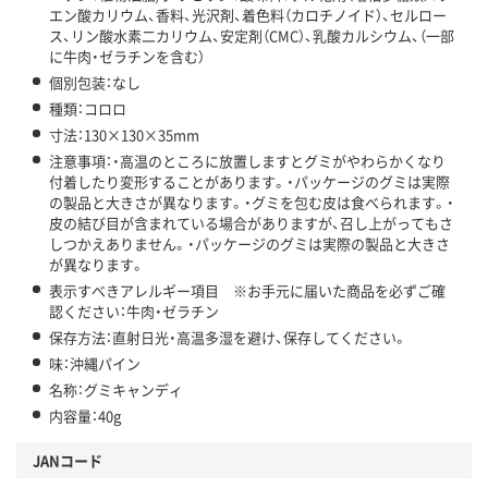
エン酸カリウム、香料、光沢剤、着色料（カロチノイド）、セルロー
ス、リン酸水素二カリウム、安定剤（CMC）、乳酸カルシウム、（一部
に牛肉・ゼラチンを含む）
個別包装：なし
種類：コロロ
寸法：130×130×35mm
注意事項：・高温のところに放置しますとグミがやわらかくなり
付着したり変形することがあります。・パッケージのグミは実際
の製品と大きさが異なります。・グミを包む皮は食べられます。・
皮の結び目が含まれている場合がありますが、召し上がってもさ
しつかえありません。・パッケージのグミは実際の製品と大きさ
が異なります。
表示すべきアレルギー項目 ※お手元に届いた商品を必ずご確
認ください：牛肉・ゼラチン
保存方法：直射日光・高温多湿を避け、保存してください。
味：沖縄パイン
名称：グミキャンディ
内容量：40g
JANコード