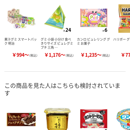
果汁グミ スマートパッ
グミ 小袋 小分け 食べ
カンロ ピュレリング グ
ハリボー グ
ク 明治
きりサイズ ピュレグミ
ミ お菓子
プチ 三角 …
￥994～
￥1,176～
￥1,235～
￥7
（税込）
（税込）
（税込）
この商品を見た人はこちらも検討されていま
す