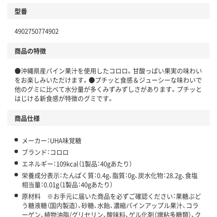
型番
4902750774902
商品の特徴
●沖縄県産パイン果汁を使用したコロロ。甘酸っぱい果実の味わい
をお楽しみいただけます。●プチッと食感＆ジューシーな味わいで
他のグミに比べて水分量が多くみずみずしさがあります。プチッと
はじける新食感が特徴のグミです。
商品仕様
メーカー：UHA味覚糖
ブランド：コロロ
エネルギー：109kcal（1製品：40gあたり）
栄養成分表示：たんぱく質：0.4g、脂質：0g、炭水化物：28.2g、食塩
相当量：0.01g（1製品：40gあたり）
原材料 ※お手元に届いた商品を必ずご確認ください：果糖ぶど
う糖液糖（国内製造）、砂糖、水飴、濃縮パインアップル果汁、コラ
ーゲン、植物油脂/グリセリン、酸味料、ゲル化剤（増粘多糖類）、ク