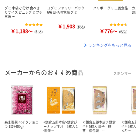
グミ 小袋 小分け 食べき
コグミ ファミリーパック
ハリボー グミ 三菱食品
カ
りサイズ ピュレグミ プチ
6袋 UHA味覚糖 グミ
お
三角 …
￥1,908
（税込）
￥1,188～
￥776～
（税込）
（税込）
ランキングをもっと見る
メーカーからのおすすめ商品
スポンサー
森永製菓 ベイクショコ
<鎌倉五郎本店>鎌倉ぴ
＜鎌倉五郎本店＞鎌倉
＜鎌倉五
ラ 1袋（400g）
ーナッツ半月 5枚入 1
半月5枚入 菓子 贈
半月5枚入
個 鎌…
答 個包装 …
×3）…