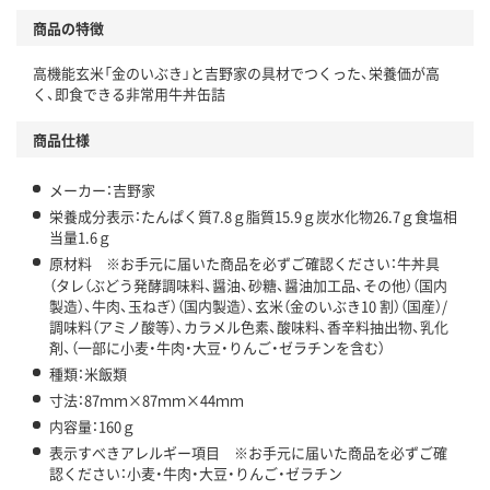
商品の特徴
高機能玄米「金のいぶき」と吉野家の具材でつくった、栄養価が高
く、即食できる非常用牛丼缶詰
商品仕様
メーカー：吉野家
栄養成分表示：たんぱく質7.8ｇ脂質15.9ｇ炭水化物26.7ｇ食塩相
当量1.6ｇ
原材料 ※お手元に届いた商品を必ずご確認ください：牛丼具
（タレ（ぶどう発酵調味料、醤油、砂糖、醤油加工品、その他）（国内
製造）、牛肉、玉ねぎ）（国内製造）、玄米（金のいぶき10 割）（国産）/
調味料（アミノ酸等）、カラメル色素、酸味料、香辛料抽出物、乳化
剤、（一部に小麦・牛肉・大豆・りんご・ゼラチンを含む）
種類：米飯類
寸法：87ｍｍ×87ｍｍ×44ｍｍ
内容量：160ｇ
表示すべきアレルギー項目 ※お手元に届いた商品を必ずご確
認ください：小麦・牛肉・大豆・りんご・ゼラチン