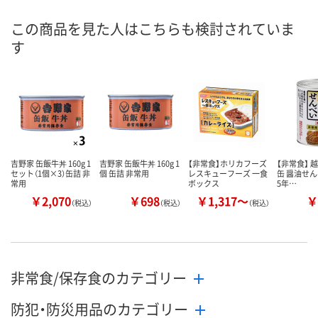
この商品を見た人はこちらも検討されていま
す
吉野家 缶飯牛丼 160g 1
吉野家 缶飯牛丼 160g 1
【非常食】ホリカフーズ
【非常食】 
セット（1個×3）缶詰 非
個 缶詰 非常用
レスキューフーズ 一食
缶 醤油せんべ
常用
ボックス
5年…
￥2,070
￥698
￥1,317～
￥
（税込）
（税込）
（税込）
非常食/保存食のカテゴリー
防犯・防災用品のカテゴリー