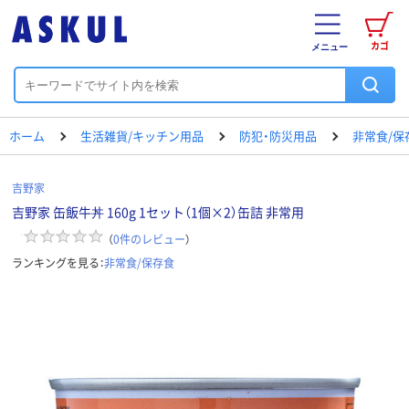
カゴ
メニュー
ホーム
生活雑貨/キッチン用品
防犯・防災用品
非常食/保
吉野家
吉野家 缶飯牛丼 160g 1セット（1個×2）缶詰 非常用
（
0
件のレビュー
）
ランキングを見る：
非常食/保存食