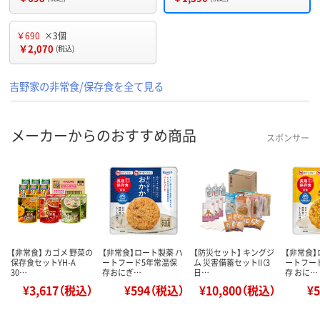
￥690
×3個
￥2,070
(税込)
吉野家の非常食/保存食を全て見る
メーカーからのおすすめ商品
スポンサー
【非常食】 カゴメ 野菜の
【非常食】ロート製薬 ハ
【防災セット】 キングジ
【非常食】
保存食セットYH-A
ートフード5年常温保
ム 災害備蓄セットII（3
ートフー
30…
存おにぎ…
日…
存 おに…
¥3,617（税込）
¥594（税込）
¥10,800（税込）
¥