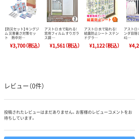
【防災セット】キングジ
アストロ 水で貼れる!
アストロ 水で貼れる!
アストロ
ム 災害暑さ対策セッ
窓用フィルム すりガラ
結露防止シート ステン
ンダ目隠し
ト 熱中対…
ス調 …
ドグラ…
41…
¥3,700（税込）
¥1,561（税込）
¥1,122（税込）
¥4,
レビュー（0件）
投稿されたレビューはまだありません。お客様のレビューコメントをお
待ちしています。