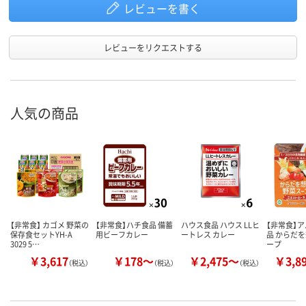
レビューを書く
レビューをリクエストする
人気の商品
【非常食】 カゴメ 野菜の
【非常食】ハチ食品 備蓄
ハウス食品 ハウス LLヒ
【非常食】
保存食セットYH-A
用ビーフカレー
ートレス カレー
品 からだ
3029 5…
ープ
￥3,617
￥178～
￥2,475～
￥3,8
（税込）
（税込）
（税込）