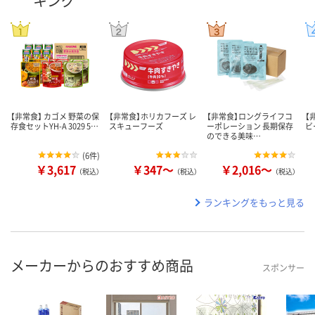
キング
【非常食】 カゴメ 野菜の保
【非常食】ホリカフーズ レ
【非常食】ロングライフコ
【
存食セットYH-A 3029 5…
スキューフーズ
ーポレーション 長期保存
ビ
のできる美味…
(
6件
)
￥3,617
￥347～
￥2,016～
（税込）
（税込）
（税込）
ランキングをもっと見る
メーカーからのおすすめ商品
スポンサー