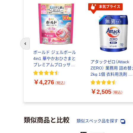
ボ
本気プライス
前のスライドへ
ボールド ジェルボール
4in1 華やかおひさまと
オイがなく
アタックゼロ（Attack
プレミアムブロッサム
 トイレ用
ZERO） 業務用 詰め替
の香り 詰め替え 超テラ
 芳香剤
2kg 1個 衣料用洗剤 花
ジャンボ 1個（100粒入）
シトラスの香
王
￥4,276
洗濯洗剤 P＆G
（税込）
本 大日本除虫
￥2,505
込）
（税込）
類似商品と比較
類似スペック品を探す