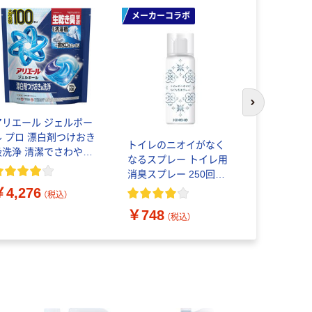
メーカーコラボ
次のスライド
アリエール ジェルボー
アリエール
ル プロ 漂白剤つけおき
ル PRO 
トイレのニオイがなく
級洗浄 清潔でさわやか
詰め替え 
なるスプレー トイレ用
な香り 詰め替え 超テラ
ボサイズ 1
消臭スプレー 250回分
ャンボ 1個（100粒入）
洗濯洗剤 P
無香性 52ml 1本 大日本
￥4,276
￥4,276
洗濯洗剤 P＆G
（税込）
除虫菊 限定
￥748
（税込）