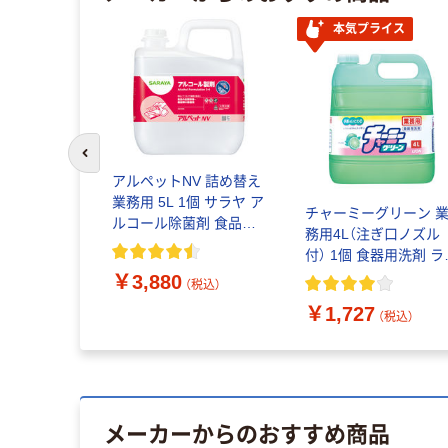
本気プライス
前のスライドへ
 W除菌 食器
アルペットNV 詰め替え
シトラスオ
業務用 5L 1個 サラヤ ア
チャーミーグリーン 
用 詰め替え
ルコール除菌剤 食品添
務用4L（注ぎ口ノズル
加物 弱酸性 厨房用 ウイ
付） 1個 食器用洗剤 ラ
ルス対策
オン
￥3,880
（税込）
（税込）
￥1,727
（税込）
メーカーからのおすすめ商品