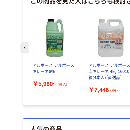
この商品を見た人はこちらも検討
イス
前のスライドへ
 青箱 牛乳
アルボース アルボース
アルボース アルボー
キレーネ6%
泡キレーネ 4kg 16010
箱(4本入)（直送品）
￥5,980~
（税込）
￥7,446
税込）
（税込）
人気の商品