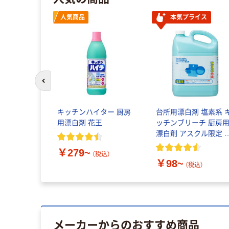
人気商品
本気プライス
前のスライドへ
キッチンハイター 厨房
台所用漂白剤 塩素系 
用漂白剤 花王
ッチンブリーチ 厨房
漂白剤 アスクル限定 
リジナル
￥279~
（税込）
￥98~
（税込）
メーカーからのおすすめ商品