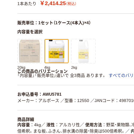
￥2,414.25
1本あたり
（税込）
販売単位：1セット（1ケース(4本入)×4）
内容量を選択
20kg
4kg
2kg
この商品のバリエーション
「内容量」「販売単位」違いで 全3商品 あります。
すべてのバリ
お申込番号：AWU5781
メーカー：アルボース
／型番：12550
／JANコード：4987010
商品詳細
内容量
4kg
／
液性
アルカリ性
／
使用方法
野菜・果物類、
倍希釈。まな板、ふきん、排水溝の除菌・除臭は500倍希釈。
／