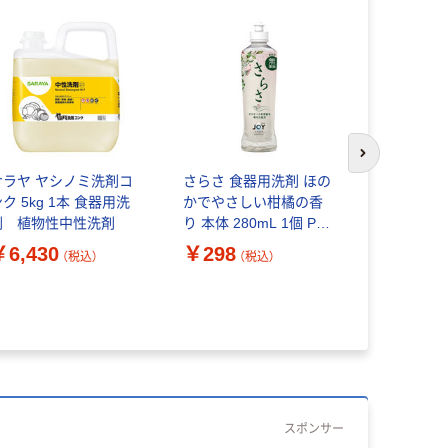
次のスライド
サラヤ ヤシノミ洗剤コ
さらさ 食器用洗剤 ほの
フマキラー
ク 5kg 1本 食器用洗
かでやさしい柑橘の香
用アルコー
剤 植物性中性洗剤
り 本体 280mL 1個 P＆
レー 本体4
G JOY(ジョイ)共同開発
￥6,430
￥298
（税込）
（税込）
￥470
（
スポンサー