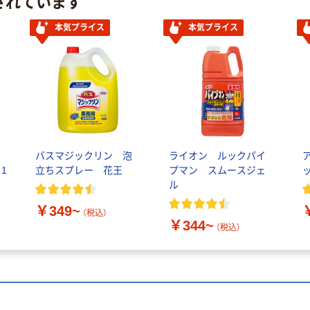
されています
本気プライス
本気プライス
ス
バスマジックリン 泡
ライオン ルックパイ
 1
立ちスプレー 花王
プマン スムースジェ
ル
￥349~
（税込）
￥344~
（税込）