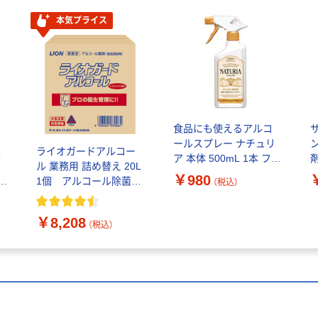
本気プライス
食品にも使えるアルコ
ールスプレー ナチュリ
ン
業
ライオガードアルコー
ア 本体 500mL 1本 フマ
ル 業務用 詰め替え 20L
キラー
￥980
イ
1個 アルコール除菌剤
（税込）
アルコールスプレー 国
産 食品添加物 ライオン
￥8,208
（税込）