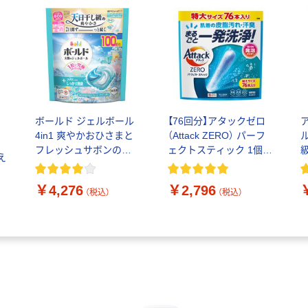
ボールド ジェルボール
【76回分】アタックゼロ
4in1 爽やかおひさまと
（Attack ZERO） パーフ
フレッシュサボンの香
ェクトスティック 1個
え
り 詰め替え 超テラジャ
（76本入） 衣料用洗剤 花
ンボ 1個（100粒入） 洗濯
王
ジ
￥4,276
￥2,796
洗剤 P＆G
（税込）
（税込）