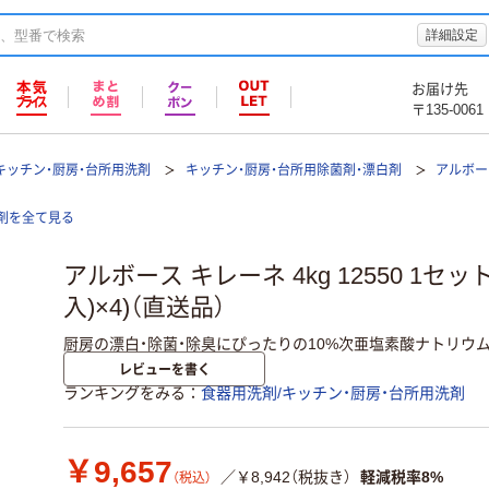
詳細設定
お届け先
〒135-0061
キッチン・厨房・台所用洗剤
キッチン・厨房・台所用除菌剤・漂白剤
アルボー
洗剤を全て見る
アルボース キレーネ 4kg 12550 1セッ
入)×4)（直送品）
厨房の漂白・除菌・除臭にぴったりの10%次亜塩素酸ナトリウム
レビューを書く
ランキングをみる
食器用洗剤/キッチン・厨房・台所用洗剤
￥9,657
／￥8,942（税抜き）
軽減税率8%
（税込）