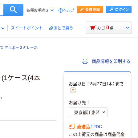
ヘルプ
各種お手続き
0
スイートポイント
あとで買う
カゴ
点
ス アルボースキレーネ
商品情報を印刷する
ト(1ケース(4本
お届け日：8月27日（木）まで
。
お届け先：
直送品
T2DC
この出荷元の商品は商品代金