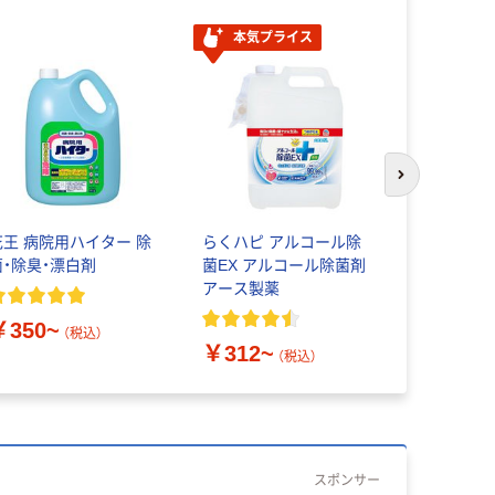
本気プライス
次のスライド
花王 病院用ハイター 除
らくハピ アルコール除
ピューラック
菌・除臭・漂白剤
菌EX アルコール除菌剤
ヤラックス
アース製薬
￥350~
￥1,571
（税込）
￥312~
（税込）
スポンサー