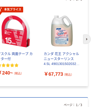
本気プライス
次のスライド
アスクル 両面テープ カ
カンダ 花王 アクシャル
ジャパック
ッター付
ニュースターリンス
リ袋 30L 1
4.5L 4901301502032 1
￥206~
セット(2個入)（直送品）
￥240~
￥67,773
（税込）
（税込）
ページ：
1
／
3