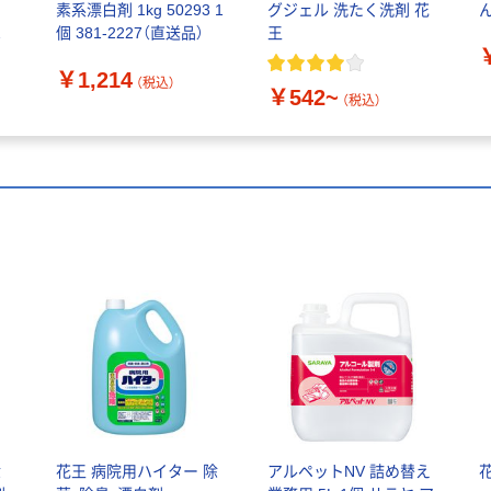
ー
素系漂白剤 1kg 50293 1
グジェル 洗たく洗剤 花
-
個 381-2227（直送品）
王
￥1,214
（税込）
￥542~
（税込）
除
花王 病院用ハイター 除
アルペットNV 詰め替え