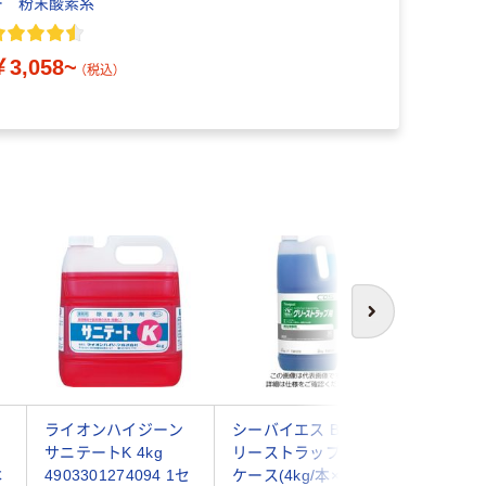
ー 粉末酸素系
￥3,058~
（税込）
次へ
ー
ライオンハイジーン
シーバイエス BSSグ
アルボー
サニテートK 4kg
リーストラップ用 1
イン(中性
本
4903301274094 1セ
ケース(4kg/本×2本入
4kg 61-