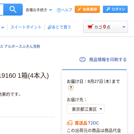
ヘルプ
各種お手続き
0
スイートポイント
あとで買う
カゴ
点
ス アルボースふきん洗剤
商品情報を印刷する
160 1箱(4本入)
お届け日：8月27日（木）まで
効果的です。
お届け先：
直送品
T2DC
この出荷元の商品は商品代金