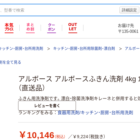
詳細設定
お届け先
〒135-0061
キッチン・厨房・台所用洗剤
キッチン・厨房・台所用除菌剤・漂白剤
アルボー
洗剤を全て見る
アルボース アルボースふきん洗剤 4kg 19
（直送品）
ふきん用洗浄剤です。漂白・除菌洗浄剤キレーネと併用すると
レビューを書く
ランキングをみる
食器用洗剤/キッチン・厨房・台所用洗剤
￥10,146
／￥9,224（税抜き）
（税込）