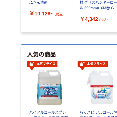
ふきん洗剤
材 グリスハンターロ
ル 500mm×10M巻 GH
￥10,126~
10 1巻 835-7489（直送
（税込）
￥4,342
品）
（税込）
人気の商品
本気プライス
本気プライス
ハイアルコールスプレ
らくハピ アルコール