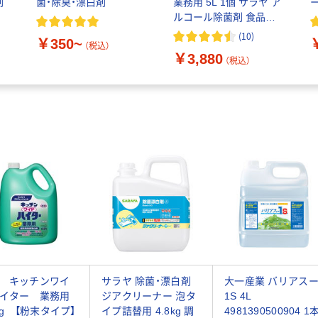
剤
菌・除臭・漂白剤
業務用 5L 1個 サラヤ ア
ルコール除菌剤 食品添
加物 弱酸性 厨房用 ウイ
(
10
)
￥350~
ルス対策
（税込）
￥3,880
（税込）
 キッチンワイ
サラヤ 除菌・漂白剤
大一産業 バリアス
イター 業務用
ジアクリーナー 泡タ
1S 4L
5kg 【粉末タイプ】
イプ詰替用 4.8kg 調
4981390500904 1