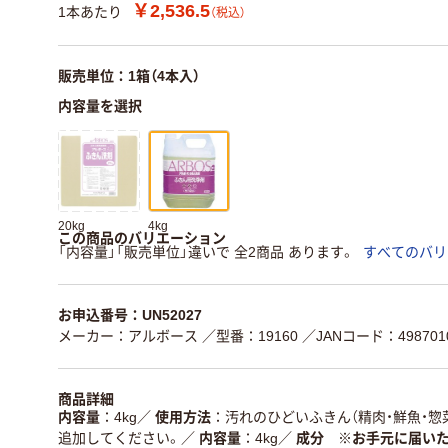
￥2,536.5
1本あたり
（税込）
販売単位：1箱（4本入）
内容量を選択
20kg
4kg
この商品のバリエーション
「内容量」「販売単位」違いで 全2商品 あります。
すべてのバリ
お申込番号：UN52027
メーカー：アルボース
／型番：19160
／JANコード：4987010
商品詳細
内容量
4kg
／
使用方法
汚れのひどいふきん（精肉・鮮魚・惣
追加してください。
／
内容量
4kg
／
成分 ※お手元に届い