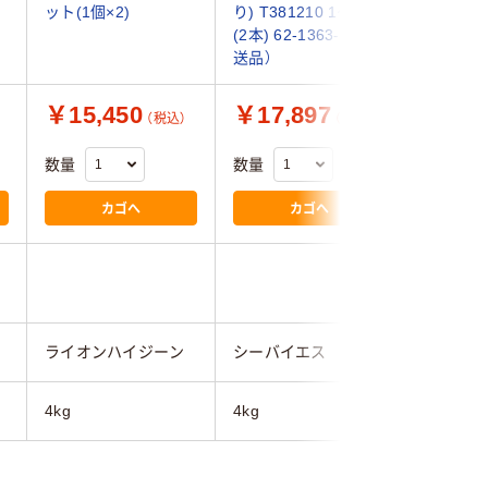
ット(1個×2)
り) T381210 1ケース
（直送品）
(2本) 62-1363-80（直
送品）
￥15,450
￥17,897
￥2,8
（税込）
（税込）
数量
数量
数量
カゴへ
カゴへ
ライオンハイジーン
シーバイエス
アルボー
4kg
4kg
4kg