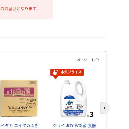
第のお届けとなります。
ページ：
1
／
2
本気プライス
次のスライド
ニイタカ ニイタカふき
ジョイ JOY W除菌 食器
アルボース