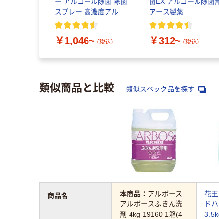
ー アルコール除菌 除菌
菌EX アルコール除菌
スプレー 高濃度アルコ
アース製薬
ール ライオン
￥1,046~
￥312~
（税込）
（税込）
類似商品と比較
類似スペック品を探す
本商品：
アルボース
花王
商品名
アルボースふきん洗
ドハ
剤 4kg 19160 1箱(4
3.