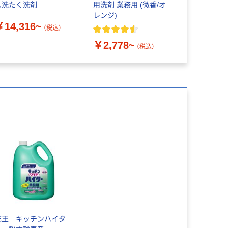
ん洗たく洗剤
用洗剤 業務用 (微香/オ
酸素系漂白
レンジ)
￥14,316~
￥14,40
（税込）
￥2,778~
（税込）
花王 キッチンハイタ