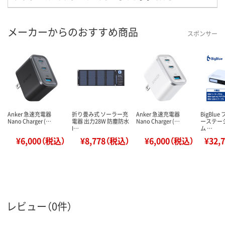
メーカーからのおすすめ商品
スポンサー
Anker 急速充電器
折り畳み式 ソーラー充
Anker 急速充電器
BigBlu
Nano Charger (…
電器 出力28W 防塵防水
Nano Charger (…
ーステー
I…
ム …
¥6,000（税込）
¥8,778（税込）
¥6,000（税込）
¥32,
レビュー（0件）