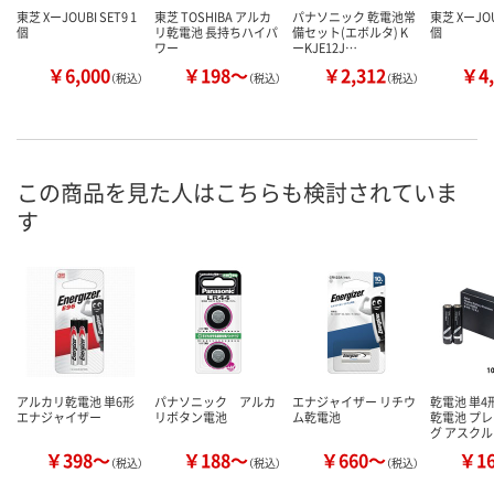
東芝 XーJOUBI SET9 1
東芝 TOSHIBA アルカ
パナソニック 乾電池常
東芝 XーJOUB
個
リ乾電池 長持ちハイパ
備セット(エボルタ) K
個
ワー
ーKJE12J…
￥6,000
￥198～
￥2,312
￥4,
（税込）
（税込）
（税込）
この商品を見た人はこちらも検討されていま
す
アルカリ乾電池 単6形
パナソニック アルカ
エナジャイザー リチウ
乾電池 単4
エナジャイザー
リボタン電池
ム乾電池
乾電池 プ
グ アスク
￥398～
￥188～
￥660～
￥1
（税込）
（税込）
（税込）