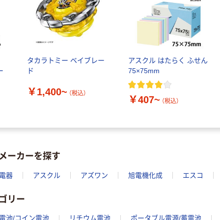
ル
タカラトミー ベイブレー
アスクル はたらく ふせん
ー
ド
75×75mm
￥1,400~
（税込）
￥407~
（税込）
メーカーを探す
電器
アスクル
アズワン
旭電機化成
エスコ
ゴリー
電池/コイン電池
リチウム電池
ポータブル電源/蓄電池