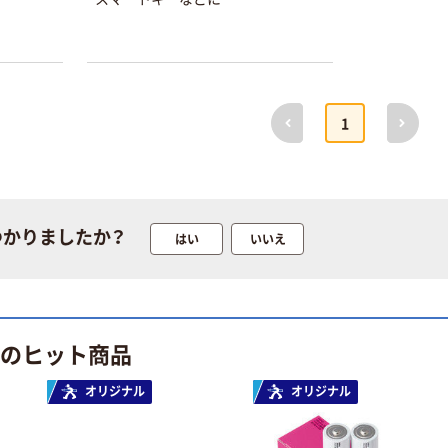
前へ
次へ
オリジナル
本気プライス
1
【アスクル限定】
アスクル 耳にや
ファーストレイ
さしい やわらか
ト ニトリルグ
いマスク
ローブ ブル
￥698~
￥458~
（税込）
（税込）
ー 粉なし（パ
つかりましたか？
はい
いいえ
ウダーフリー）
オリジナル
期間限定価格
アスクル 検査用
アスクル プラ
ディスポパンツ
スチックグロー
ブ 薄手 粉な
￥96~
 のヒット商品
（税込）
し（パウダーフ
￥298~
（税込）
リー）
オリジナル
オリジナル
本気プライス
蛍光オプテック