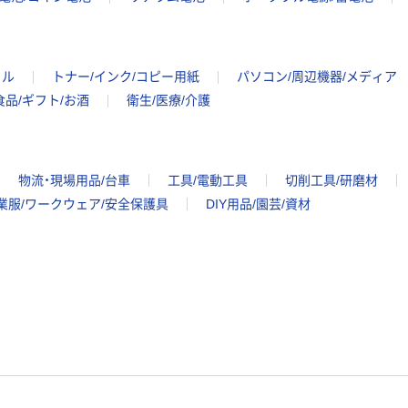
イル
トナー/インク/コピー用紙
パソコン/周辺機器/メディア
食品/ギフト/お酒
衛生/医療/介護
物流・現場用品/台車
工具/電動工具
切削工具/研磨材
業服/ワークウェア/安全保護具
DIY用品/園芸/資材