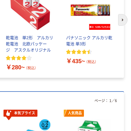
次の
乾電池 単2形 アルカリ
パナソニック アルカリ乾
パ
乾電池 北欧パッケー
電池 単3形
電
ジ アスクルオリジナル
単
￥435~
（税込）
￥280~
￥
（税込）
ページ：
1
／
6
本気プライス
人気商品