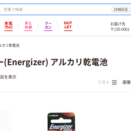
詳細設定
お届け先
〒135-0061
ルカリ乾電池
Energizer) アルカリ乾電池
件目を表示
リスト
画像