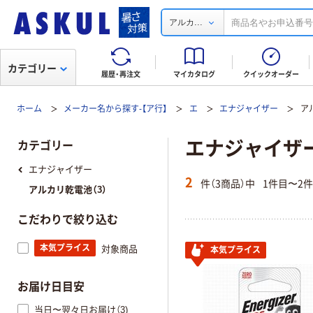
...
アルカ
カテゴリー
履歴・再注文
マイカタログ
クイックオーダー
ホーム
メーカー名から探す-【ア行】
エ
エナジャイザー
ア
エナジャイザー(
カテゴリー
エナジャイザー
2
件（3商品）中
1件目〜2
アルカリ乾電池（3）
こだわりで絞り込む
本気プライス
対象商品
本気プライス
お届け日目安
当日〜翌々日お届け（3)