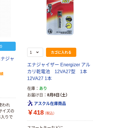
）
カゴに入れる
エナジャ
エナジャイザー Energizer アル
カリ乾電池 12VA27型 1本
実績
12VA27 1本
在庫
あり
お届け日
8月8日（土）
アスクル在庫商品
使われ
サイズの
￥418
（税込）
本入りで
スマートキーなどに