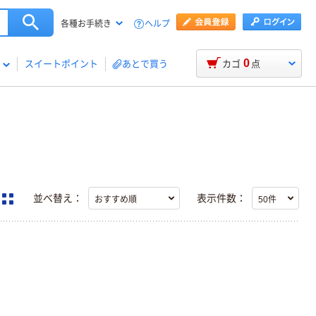
ヘルプ
各種お手続き
0
スイートポイント
あとで買う
カゴ
点
並べ替え：
表示件数：