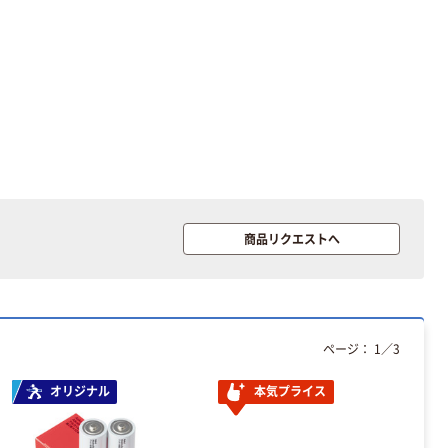
商品リクエストへ
ページ：
1
／
3
オリジナル
本気プライス