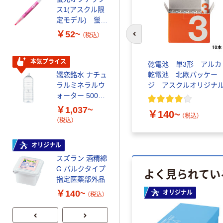
ス1(アスクル限
ファーストレイ
定モデル) 蛍光
ト ニトリルグ
ペン ゼブラ
ローブ ホワイ
￥52~
￥698~
（税込）
（税込）
前のスライドへ
ト 粉なし（パ
ウダーフリー）
本気プライス
本気プライス
ルカリ乾
パナソニック アルカリ乾
乾電池 単3形 アルカ
LTA）
電池 エボルタ（EVOLTA）
乾電池 北欧パッケー
嬬恋銘水 ナチュ
ペーパータオル
単1形
ジ アスクルオリジナ
ラルミネラルウ
小判・シングル
ォーター 500ml
再生紙 200枚
キャップシール
FSC認証紙 アス
￥1,037~
￥143~
（税込）
￥640~
￥140~
（税込）
（税込）
付き／2Lラベル
クルオリジナル
（税込）
レス 10本
本気プライス
オリジナル
ティッシュペー
スズラン 酒精綿
パー ボックス
G バルクタイプ
よく見られてい
モカ 200組 5個
指定医薬部外品
アスクル オリジ
￥428~
（税込）
ナルティッシュ
￥140~
オリジナル
（税込）
PEFC認証