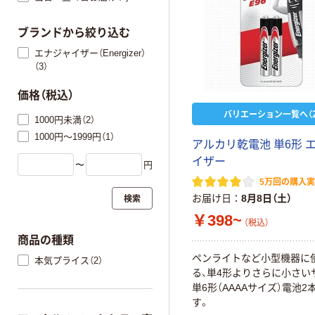
ブランドから絞り込む
エナジャイザー（Energizer）
（3）
価格（税込）
バリエーション一覧へ（2
1000円未満（2）
1000円～1999円（1）
アルカリ乾電池 単6形 
イザー
〜
円
5万回の購入
検索
お届け日
8月8日（土）
￥398~
（税込）
商品の種類
ペンライトなど小型機器に
本気プライス（2）
る、単4形よりさらに小さい
単6形（AAAAサイズ）電池2
す。