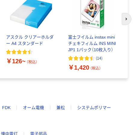
次の
アスクル クリアーホルダ
富士フイルム instax mini
ゴ
ー A4 スタンダード
チェキフィルム INS MINI
乳
JP1 1パック（10枚入り）
詰
1
(
14
)
￥126~
（税込）
￥1,420
￥
（税込）
FDK
オーム電機
兼松
システムポリマー
懐中電灯
電子部品