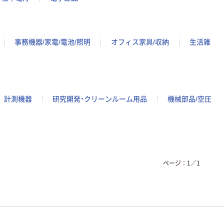
事務機器/家電/電池/照明
オフィス家具/収納
生活雑
計測機器
研究開発・クリーンルーム用品
機械部品/空圧
ページ：
1
／
1