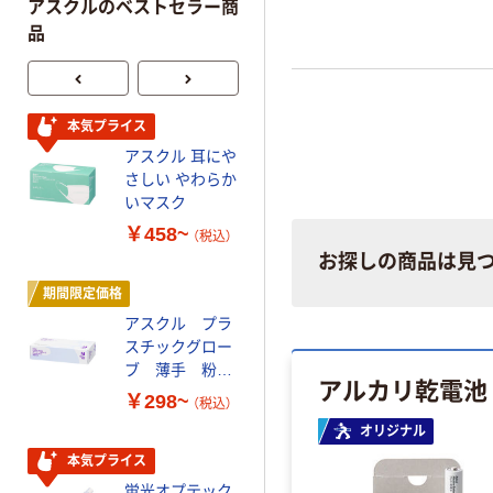
アスクルのベストセラー商
品
本気プライス
人気商品
アスクル 耳にや
サントリー 天然
さしい やわらか
水 ミネラルウォ
いマスク
ーター ペットボ
トル
￥458~
￥686~
（税込）
（税込）
お探しの商品は見
期間限定価格
本気プライス
アスクル プラ
ファーストレイ
スチックグロー
ト ホワイト紙コ
ブ 薄手 粉な
ップ
アルカリ乾電池
し（パウダーフ
￥298~
￥374~
（税込）
（税込）
リー）
オリジナル
本気プライス
オリジナル
蛍光オプテック
【アスクル限定】