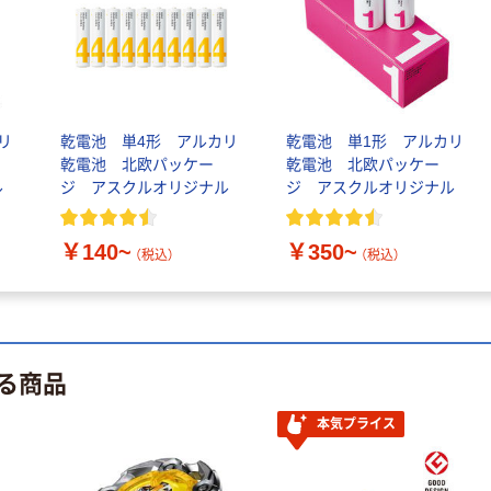
ス1(アスクル限
定モデル) 蛍光
ペン ゼブラ
￥52~
（税込）
本気プライス
リ
乾電池 単4形 アルカリ
乾電池 単1形 アルカリ
乾電池 北欧パッケー
乾電池 北欧パッケー
嬬恋銘水 ナチュ
ル
ジ アスクルオリジナル
ジ アスクルオリジナル
ラルミネラルウ
ォーター 500ml
キャップシール
￥1,037~
￥140~
￥350~
（税込）
（税込）
付き／2Lラベル
（税込）
レス 10本
オリジナル
スズラン 酒精綿
G バルクタイプ
る商品
指定医薬部外品
￥140~
本気プライス
（税込）