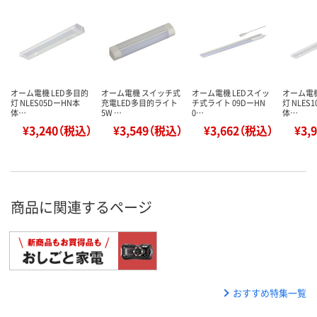
オーム電機 LED多目的
オーム電機 スイッチ式
オーム電機 LEDスイッ
オーム電機
灯 NLES05DーHN本
充電LED多目的ライト
チ式ライト 09DーHN
灯 NLES
体…
5W …
0…
体…
¥3,240（税込）
¥3,549（税込）
¥3,662（税込）
¥3,
商品に関連するページ
おすすめ特集一覧