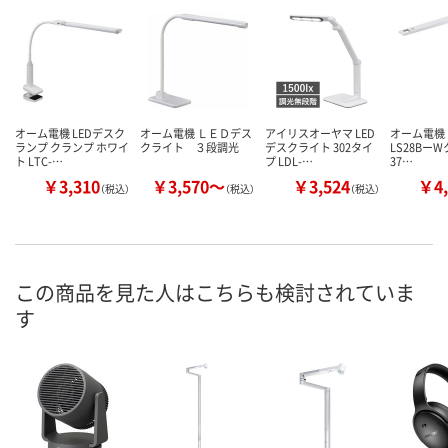
オーム電機 LEDデスク
オーム電機 ＬＥＤデス
アイリスオーヤマ LED
オーム電機 
ランプ クランプ ホワイ
クライト ３段調光
デスクライト 302タイ
LS28BーW
ト LTC-…
プ LDL-…
37…
￥3,310
￥3,570～
￥3,524
￥4,
（税込）
（税込）
（税込）
この商品を見た人はこちらも検討されていま
す