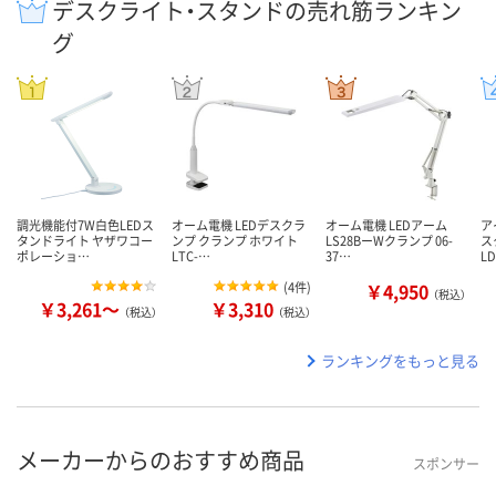
デスクライト・スタンドの売れ筋ランキン
グ
調光機能付7W白色LEDス
オーム電機 LEDデスクラ
オーム電機 LEDアーム
ア
タンドライト ヤザワコー
ンプ クランプ ホワイト
LS28BーWクランプ 06-
ス
ポレーショ…
LTC-…
37…
L
(
4件
)
￥4,950
（税込）
￥3,261～
￥3,310
（税込）
（税込）
ランキングをもっと見る
メーカーからのおすすめ商品
スポンサー