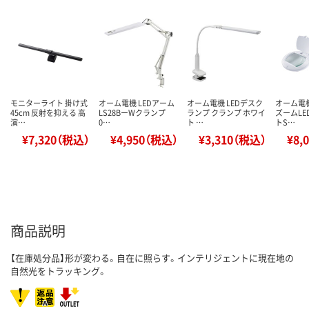
モニターライト 掛け式
オーム電機 LEDアーム
オーム電機 LEDデスク
オーム電機
45cm 反射を抑える 高
LS28BーWクランプ
ランプ クランプ ホワイ
ズームL
演…
0…
ト …
トS…
¥7,320（税込）
¥4,950（税込）
¥3,310（税込）
¥8,
商品説明
【在庫処分品】形が変わる。自在に照らす。インテリジェントに現在地の
自然光をトラッキング。