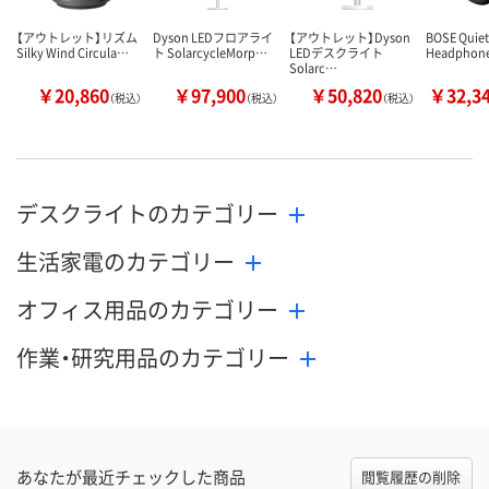
【アウトレット】リズム
Dyson LEDフロアライ
【アウトレット】Dyson
BOSE Quie
Silky Wind Circula…
ト SolarcycleMorp…
LEDデスクライト
Headphon
Solarc…
￥20,860
￥97,900
￥50,820
￥32,3
（税込）
（税込）
（税込）
デスクライトのカテゴリー
生活家電のカテゴリー
オフィス用品のカテゴリー
作業・研究用品のカテゴリー
あなたが最近チェックした商品
閲覧履歴の削除