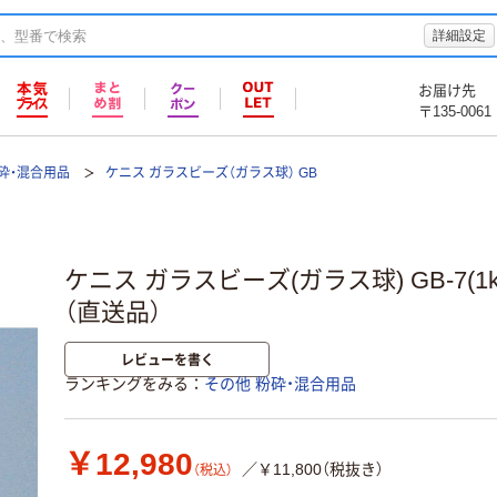
詳細設定
お届け先
〒135-0061
砕・混合用品
ケニス ガラスビーズ（ガラス球） GB
ケニス ガラスビーズ(ガラス球) GB-7(1kg)
（直送品）
レビューを書く
ランキングをみる
その他 粉砕・混合用品
￥12,980
／￥11,800（税抜き）
（税込）