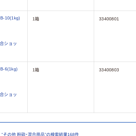
10(1kg)
1箱
33400801
合ショッ
6(1kg)
1箱
33400803
合ショッ
“
その他 粉砕・混合用品
”の検索結果
168
件