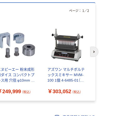
ページ：
1
／
2
次のスライド
エヌピーエー 粉末成形
アズワン マルチボルテ
アズワン 
用ダイス コンパクトプ
ックスミキサー MVM-
チューブ 2m
ス用 穴径:φ10mm 充
100 1個 4-6485-01（直
セラミック 
深さ:20mm NPaダイ
送品）
19-628 1箱
￥249,999
￥303,052
￥33,40
 DT3025A-1020 1式
6925-49
（税込）
（税込）
（直送品）