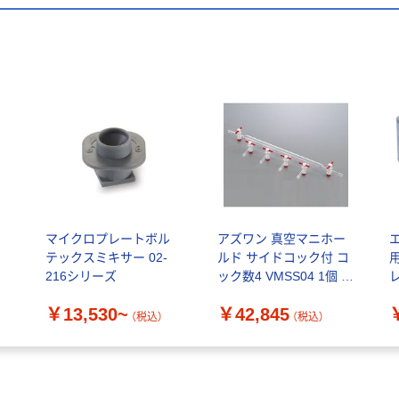
マイクロプレートボル
アズワン 真空マニホー
テックスミキサー 02-
ルド サイドコック付 コ
216シリーズ
ック数4 VMSS04 1個 4-
レ
6115-04（直送品）
填
￥13,530~
￥42,845
ス
（税込）
（税込）