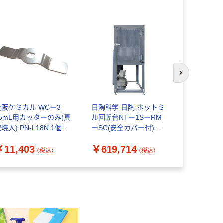
次のスライド
大阪ケミカル WCー3
日陶科学 日陶 ポットミ
日陶科学 
75mL用カッターのみ(真
ル回転台NTー1SーRM
ル回転台NT
焼入) PN-L18N 1個
ーSC(安全カバー付)
RMI―SC
04-2463（直送品）
NT-1S-RM-SC 1台 255-
NT-1S-RM
￥11,403
￥619,714
￥684,2
0682（直送品）
255-0694
（税込）
（税込）