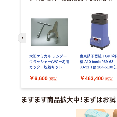
前のスライドへ
 粉末成形
大阪ケミカル ワンダー
東京硝子器械 TGK 粉
ッシュバッ
クラッシャー(WCー3)用
機 A10 basic 969-63-
穴
カッター脱着キット
80-31 1台 184-6100（
 充填深
UP-48 1キット 1-3380-
送品）
3
￥6,600
￥463,400
Paダイス
25（直送品）
（税込）
（税込）
（税込）
525 1式（直
ますます商品拡大中！まずはお試