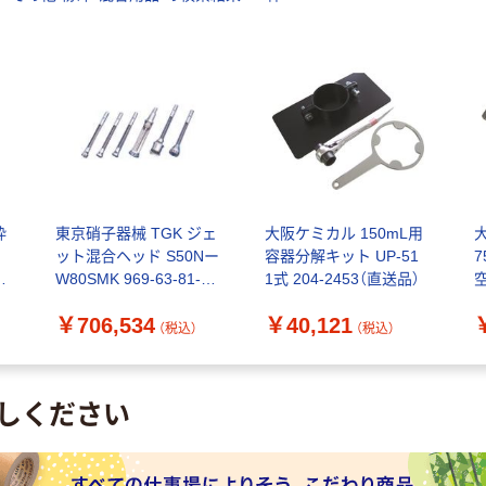
砕
東京硝子器械 TGK ジェ
大阪ケミカル 150mL用
ット混合ヘッド S50Nー
容器分解キット UP-51
直
W80SMK 969-63-81-23
1式 204-2453（直送品）
空
1本 183-9864（直送品）
2
￥706,534
￥40,121
（税込）
（税込）
しください