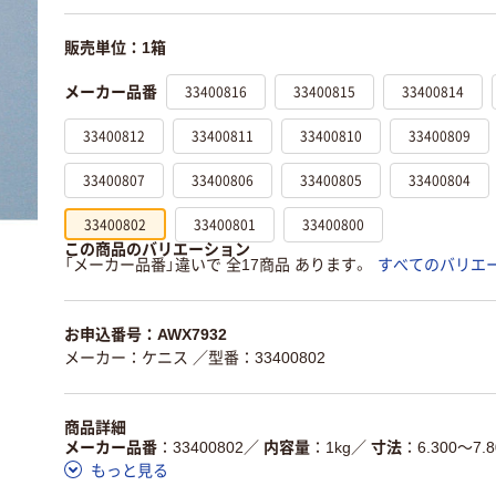
販売単位：1箱
33400816
33400815
33400814
メーカー品番
33400812
33400811
33400810
33400809
33400807
33400806
33400805
33400804
33400802
33400801
33400800
この商品のバリエーション
「メーカー品番」違いで 全17商品 あります。
すべてのバリエ
お申込番号：AWX7932
メーカー：ケニス
／型番：33400802
商品詳細
メーカー品番
33400802
／
内容量
1kg
／
寸法
6.300～7.
もっと見る