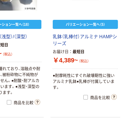
ーション一覧へ（18）
バリエーション一覧へ（5）
浅型）/（深型）
乳鉢（乳棒付）アルミナ HAMPシ
リーズ
最短日
お届け日
最短日
~
（税込）
￥4,389~
（税込）
優れており、溶融点や耐
、被粉砕物に不純物が
●耐摩耗性にすぐれ破壊靭性に強い
せん。●耐酸・耐アルカ
アルミナ乳鉢●乳棒が付属していま
います。●浅型・深型の
す。
ります。
商品を比較
商品を比較