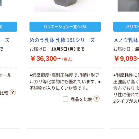
）
バリエーション一覧へ（6）
バリエ
リーズ
めのう乳鉢 乳棒 161シリーズ
メノウ乳鉢（
まで
お届け日
10月5日（月）まで
お届け日
￥36,300~
￥9,093
（税込）
オール
●低摩擦度・高耐圧強度で、耐酸・耐ア
●耐摩耗性に
ルカリ等化学的にも優れています。●
圧強度が高く
不純物が入りにくい材質です。
含んでおりま
比較
リ性に優れて
商品を比較
2タイプがあ