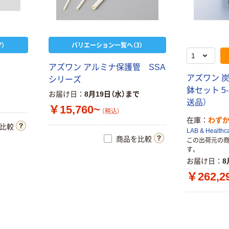
）
バリエーション一覧へ（3）
ド
アズワン アルミナ保護管 SSA
アズワン 
シリーズ
鉢セット 5-
お届け日
8月19日（水）まで
送品）
￥15,760~
（税込）
在庫
わず
比較
LAB & Healthc
商品を比較
この出荷元の
す。
お届け日
8
￥262,2