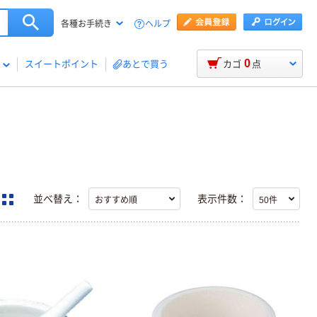
ヘルプ
各種お手続き
0
スイートポイント
あとで買う
カゴ
点
並べ替え：
表示件数：