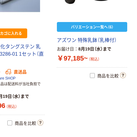
バリエーション一覧へ（6）
カゴに入れる
アズワン 特殊乳鉢（乳棒付）
炭化タングステン 乳
お届け日
8月19日（水）まで
3286-01 1セット（直
￥97,185~
（税込）
か
直送品
商品を比較
are SHOP
商品は配送料が当社負担で
月19日（水）まで
96
（税込）
商品を比較