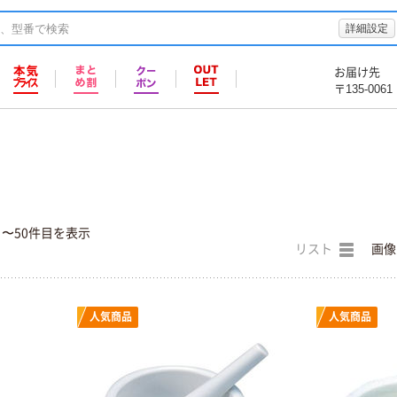
詳細設定
お届け先
〒135-0061
棒
目〜50件目を表示
リスト
画像
人気商品
人気商品