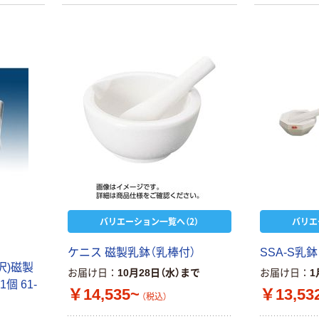
バリエーション一覧へ（2）
バリエ
ケニス 磁製乳鉢（乳棒付）
SSA-S乳鉢
沢)磁製
お届け日
10月28日（水）まで
お届け日
1
1個 61-
￥14,535~
￥13,53
（税込）