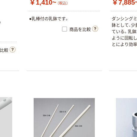
￥1,410~
￥7,885
（税込）
●乳棒付の乳鉢です。
ダンシングミル
で
鉢として、少
商品を比較
ている。乳鉢
ように回転
とにより効率
比較
の特徴ある動
潰しを同時に