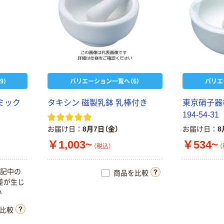
9）
バリエーション一覧へ（6）
バリエ
ミック
タキシン 磁製乳鉢 乳棒付き
東京硝子器械
194-54-31
お届け日
8月7日（金）
お届け日
8
￥1,003~
￥534~
（税込）
（
表記中の
商品を比較
差が生じ
い
比較