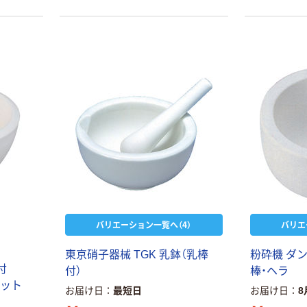
バリエーション一覧へ（4）
バリエ
東京硝子器械 TGK 乳鉢（乳棒
粉砕機 ダ
付
付）
棒・ヘラ
1セット
お届け日
最短日
お届け日
8