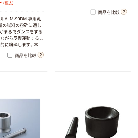
~
（税込）
商品を比較
ALM-90DM 専用乳
量の試料の粉砕に適し
がまるでダンスをする
しながら反復運動するこ
的に粉砕します。本機
きにより、粉砕と擂り
商品を比較
行うことができます。