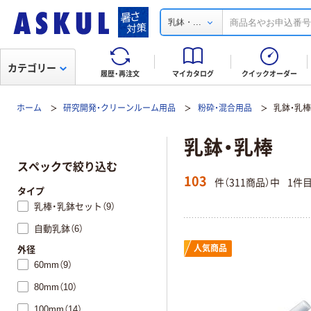
...
乳鉢・
カテゴリー
履歴・再注文
マイカタログ
クイックオーダー
ホーム
研究開発・クリーンルーム用品
粉砕・混合用品
乳鉢・乳
乳鉢・乳棒
スペックで絞り込む
103
件（311商品）中
1件
タイプ
乳棒・乳鉢セット（9）
自動乳鉢（6）
人気商品
外径
60mm（9）
80mm（10）
100mm（14）