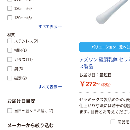
120mm（6）
130mm（5）
すべて表示
材質
ステンレス（2）
バリエーション一覧へ（1
樹脂（1）
アズワン 磁製乳鉢 セラ
ガラス（11）
ス製品
鋼（5）
お届け日
最短日
磁器（2）
￥272~
（税込）
すべて表示
セラミックス製品のため、
お届け日目安
仕上がり寸法には若干の誤
当日〜翌々日お届け（7)
ます。目安とお考えくださ
商品を
メーカーから絞り込む