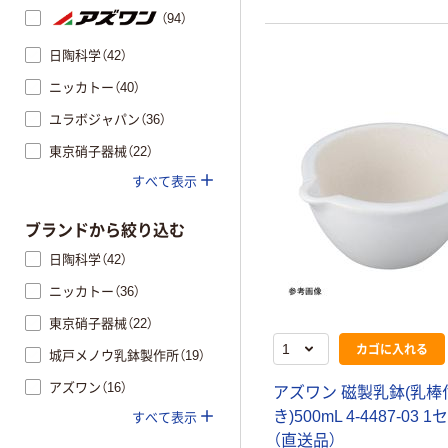
（94）
日陶科学（42）
ニッカトー（40）
ユラボジャパン（36）
東京硝子器械（22）
すべて表示
ブランドから絞り込む
日陶科学（42）
ニッカトー（36）
東京硝子器械（22）
カゴに入れる
城戸メノウ乳鉢製作所（19）
アズワン（16）
アズワン 磁製乳鉢(乳棒
き)500mL 4-4487-03 
すべて表示
（直送品）