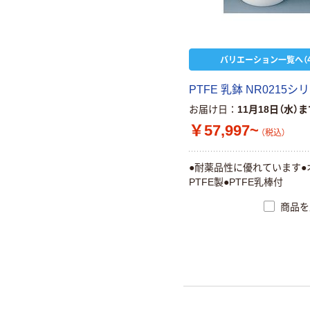
バリエーション一覧へ（4
PTFE 乳鉢 NR0215シ
お届け日
11月18日（水）
￥57,997~
（税込）
●耐薬品性に優れています●
PTFE製●PTFE乳棒付
商品を