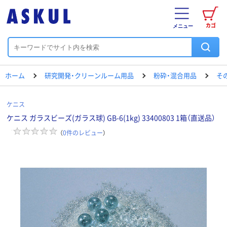
カゴ
メニュー
ホーム
研究開発・クリーンルーム用品
粉砕・混合用品
そ
ケニス
ケニス ガラスビーズ(ガラス球) GB-6(1kg) 33400803 1箱（直送品）
（
0
件のレビュー
）