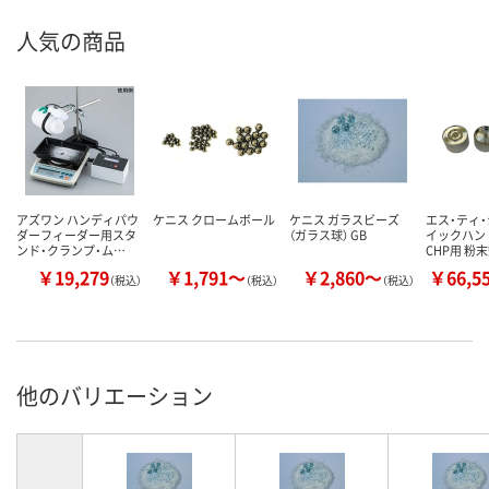
人気の商品
アズワン ハンディパウ
ケニス クロームボール
ケニス ガラスビーズ
エス・ティ・
ダーフィーダー用スタ
（ガラス球） GB
イックハン
ンド・クランプ・ム…
CHP用 粉
￥19,279
￥1,791～
￥2,860～
￥66,5
（税込）
（税込）
（税込）
他のバリエーション