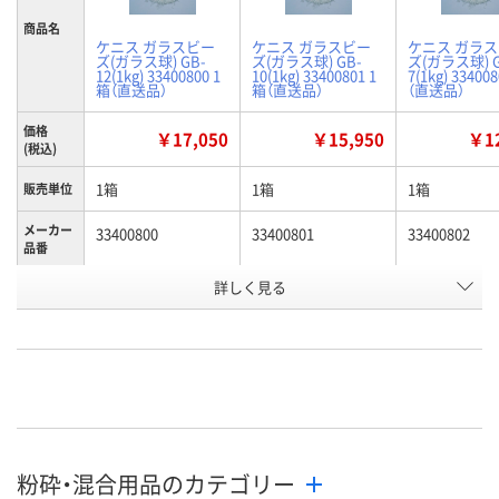
商品名
ケニス ガラスビー
ケニス ガラスビー
ケニス ガラ
ズ(ガラス球) GB-
ズ(ガラス球) GB-
ズ(ガラス球) G
12(1kg) 33400800 1
10(1kg) 33400801 1
7(1kg) 33400
箱（直送品）
箱（直送品）
（直送品）
価格
￥17,050
￥15,950
￥12
(税込)
1箱
1箱
1箱
販売単位
メーカー
33400800
33400801
33400802
品番
お申込番
詳しく見る
AWX7930
AWX7931
AWX7932
号
直送品
直送品
直送品
在庫
8月28日（金）まで
8月28日（金）まで
8月28日（金）
お届け日
数量
数量
数量
粉砕・混合用品のカテゴリー
カゴへ
カゴへ
カ