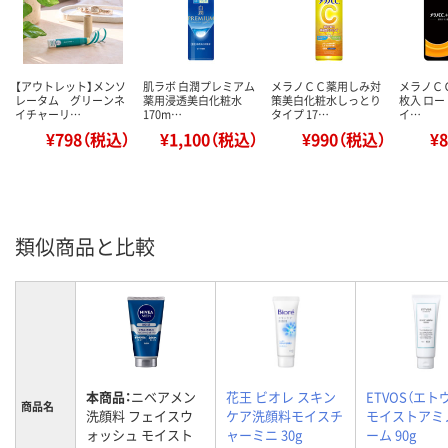
【アウトレット】メンソ
肌ラボ 白潤プレミアム
メラノＣＣ薬用しみ対
メラノＣＣ＋
レータム グリーンネ
薬用浸透美白化粧水
策美白化粧水しっとり
枚入 ロ
イチャーリ…
170m…
タイプ 17…
イ…
¥798（税込）
¥1,100（税込）
¥990（税込）
¥
類似商品と比較
本商品：
ニベアメン
花王 ビオレ スキン
ETVOS（エト
商品名
洗顔料 フェイスウ
ケア洗顔料モイスチ
モイストアミ
ォッシュ モイスト
ャーミニ 30g
ーム 90g