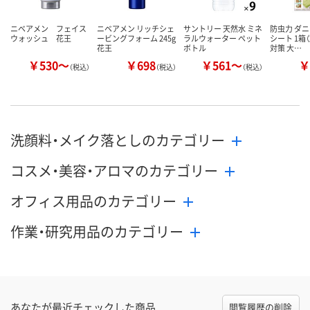
ニベアメン フェイス
ニベアメン リッチシェ
サントリー 天然水 ミネ
防虫力 ダニ
ウォッシュ 花王
ービングフォーム 245g
ラルウォーター ペット
シート 1箱（
花王
ボトル
対策 大…
￥530～
￥698
￥561～
￥
（税込）
（税込）
（税込）
洗顔料・メイク落としのカテゴリー
コスメ・美容・アロマのカテゴリー
オフィス用品のカテゴリー
作業・研究用品のカテゴリー
あなたが最近チェックした商品
閲覧履歴の削除