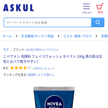
カゴ
メニュー
ホーム
生活雑貨/キッチン用品
コスメ・美容・アロマ
洗顔
花王
ブランド：
NIVEA MEN（ニベアメン）
ニベアメン 洗顔料 フェイスウォッシュ モイスト 100g 男の肌は女
性と比べて乾きやすい！
4.3
（
3
件のレビュー
）
ランキングを見る：
洗顔料・メイク落とし