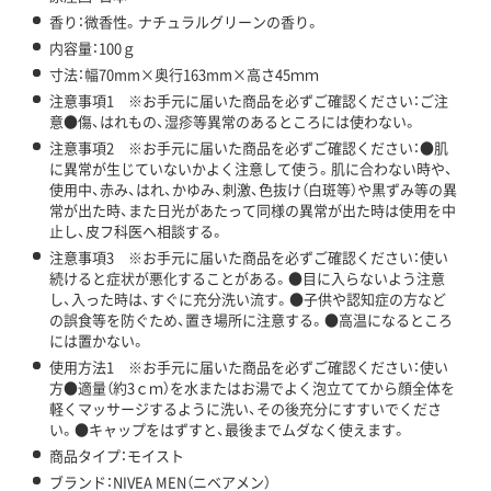
香り：微香性。ナチュラルグリーンの香り。
内容量：100ｇ
寸法：幅70mm×奥行163mm×高さ45ｍｍ
注意事項1 ※お手元に届いた商品を必ずご確認ください：ご注
意●傷、はれもの、湿疹等異常のあるところには使わない。
注意事項2 ※お手元に届いた商品を必ずご確認ください：●肌
に異常が生じていないかよく注意して使う。肌に合わない時や、
使用中、赤み、はれ、かゆみ、刺激、色抜け（白斑等）や黒ずみ等の異
常が出た時、また日光があたって同様の異常が出た時は使用を中
止し、皮フ科医へ相談する。
注意事項3 ※お手元に届いた商品を必ずご確認ください：使い
続けると症状が悪化することがある。●目に入らないよう注意
し、入った時は、すぐに充分洗い流す。●子供や認知症の方など
の誤食等を防ぐため、置き場所に注意する。●高温になるところ
には置かない。
使用方法1 ※お手元に届いた商品を必ずご確認ください：使い
方●適量（約3ｃｍ）を水またはお湯でよく泡立ててから顔全体を
軽くマッサージするように洗い、その後充分にすすいでくださ
い。●キャップをはずすと、最後までムダなく使えます。
商品タイプ：モイスト
ブランド：NIVEA MEN（ニベアメン）