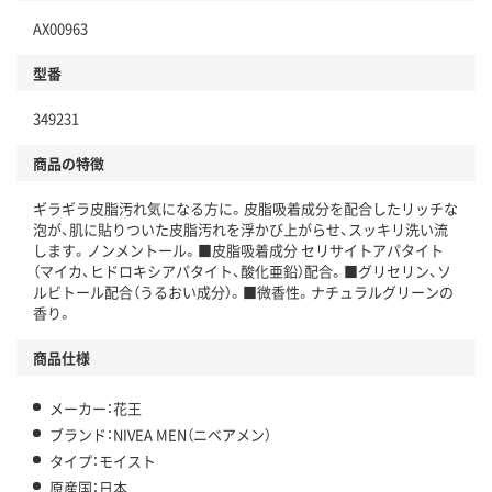
AX00963
型番
349231
商品の特徴
ギラギラ皮脂汚れ気になる方に。皮脂吸着成分を配合したリッチな
泡が、肌に貼りついた皮脂汚れを浮かび上がらせ、スッキリ洗い流
します。ノンメントール。■皮脂吸着成分 セリサイトアパタイト
（マイカ、ヒドロキシアパタイト、酸化亜鉛）配合。■グリセリン、ソ
ルビトール配合（うるおい成分）。■微香性。ナチュラルグリーンの
香り。
商品仕様
メーカー：花王
ブランド：NIVEA MEN（ニベアメン）
タイプ：モイスト
原産国：日本