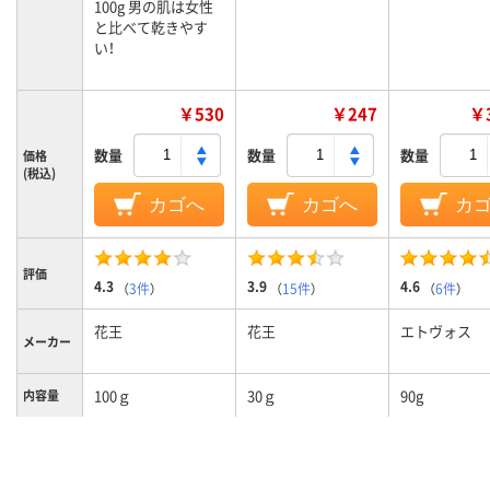
100g 男の肌は女性
と比べて乾きやす
い！
￥530
￥247
￥3
数量
数量
数量
価格
(税込)
カゴへ
カゴへ
カ
評価
4.3
3.9
4.6
（
3件
）
（
15件
）
（
6件
）
花王
花王
エトヴォス
メーカー
100ｇ
30ｇ
90g
内容量