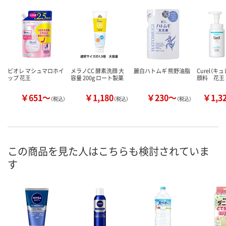
ビオレ マシュマロホイ
メラノCC 酵素洗顔 大
麗白ハトムギ 熊野油脂
Curel（キ
ップ 花王
容量 200g ロート製薬
顔料 花王
￥651～
￥1,180
￥230～
￥1,3
（税込）
（税込）
（税込）
この商品を見た人はこちらも検討されていま
す