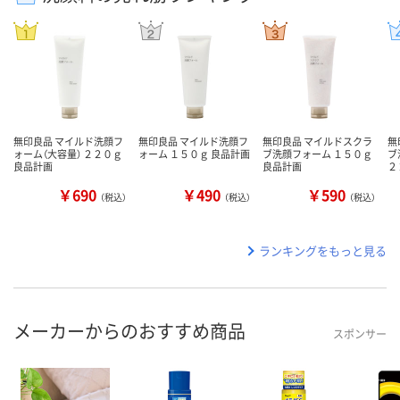
無印良品 マイルド洗顔フ
無印良品 マイルド洗顔フ
無印良品 マイルドスクラ
無
ォーム（大容量） ２２０ｇ
ォーム １５０ｇ 良品計画
ブ洗顔フォーム １５０ｇ
ブ
良品計画
良品計画
２
￥690
￥490
￥590
（税込）
（税込）
（税込）
ランキングをもっと見る
メーカーからのおすすめ商品
スポンサー