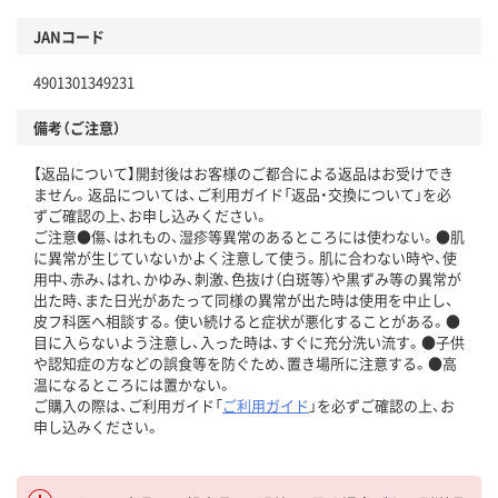
JANコード
4901301349231
備考（ご注意）
【返品について】開封後はお客様のご都合による返品はお受けでき
ません。返品については、ご利用ガイド「返品・交換について」を必
ずご確認の上、お申し込みください。
ご注意●傷、はれもの、湿疹等異常のあるところには使わない。●肌
に異常が生じていないかよく注意して使う。肌に合わない時や、使
用中、赤み、はれ、かゆみ、刺激、色抜け（白斑等）や黒ずみ等の異常が
出た時、また日光があたって同様の異常が出た時は使用を中止し、
皮フ科医へ相談する。使い続けると症状が悪化することがある。●
目に入らないよう注意し、入った時は、すぐに充分洗い流す。●子供
や認知症の方などの誤食等を防ぐため、置き場所に注意する。●高
温になるところには置かない。
ご購入の際は、ご利用ガイド「
ご利用ガイド
」を必ずご確認の上、お
申し込みください。