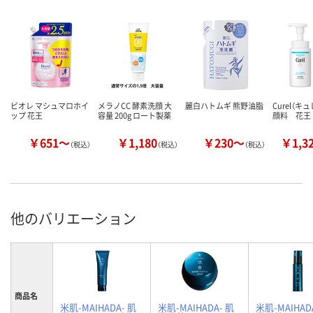
ビオレ マシュマロホイ
メラノCC 酵素洗顔 大
麗白ハトムギ 熊野油脂
Curel（キ
ップ 花王
容量 200g ロート製薬
顔料 花王
￥651～
￥1,180
￥230～
￥1,3
（税込）
（税込）
（税込）
他のバリエーション
商品名
米肌-MAIHADA- 肌
米肌-MAIHADA- 肌
米肌-MAIHAD