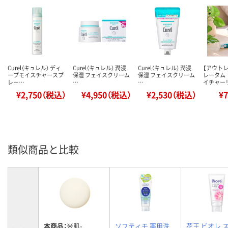
Curel（キュレル） ディ
Curel（キュレル） 潤浸
Curel（キュレル） 潤浸
【アウト
ープモイスチャースプ
保湿 フェイスクリーム
保湿 フェイスクリーム
レータム
レー…
…
…
イチャー
¥2,750（税込）
¥4,950（税込）
¥2,530（税込）
¥
類似商品と比較
本商品：
米肌-
ソフティモ 薬用洗
花王 ビオレ 