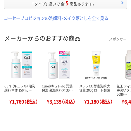
5
「タイプ」 違いで 全
商品あります。
コーセープロビジョンの洗顔料・メイク落としを全て見る
メーカーからのおすすめ商品
スポンサー
Curel（キュレル） 泡洗
Curel（キュレル） 潤浸
メラノCC 酵素洗顔 大
花王 フィ
顔料 本体 150mL …
保湿 泡洗顔料 大 30…
容量 200g ロート製薬
手洗いフォ
5086…
¥1,760（税込）
¥3,135（税込）
¥1,180（税込）
¥6,