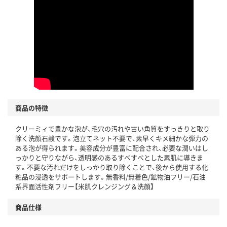
商品の特徴
クリーミィで豊かな泡が、毛穴の汚れや古い角質をすっきりと取り
除く洗顔石鹸です。泡立てネット不要で、素早くキメ細かな弾力の
ある泡が得られます。美容成分が豊富に配合され、必要な潤いはし
っかりと守りながら、透明感のあるすべすべとした素肌に導きま
す。不要な汚れだけをしっかり取り除くことで、後から使用する化
粧品の浸透をサポートします。無香料/無着色/鉱物油フリー/石油
系界面活性剤フリー【米肌クレンジング＆洗顔】
商品仕様