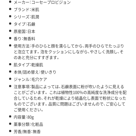
メーカー：コーセープロビジョン
ブランド：米肌
シリーズ：肌潤
タイプ：石鹸
原産国：日本
香り：無香料
使用方法：手のひらと顔を濡らしてから、両手のひらでたっぷり
と泡立てます。泡をクッションにしながら、やさしく洗顔し、そ
のあと充分にすすぎます。
肌タイプ：乾燥肌
本体/詰め替え：使いきり
ジャンル：毛穴ケア
注意事項：製品によっては、石鹸表面に粉が吹いたように見える
ことがございます。 これは植物性100％の高純度な洗浄成分を配
合しているため、それが乾燥により結晶化し表面で粉状になった
ものでございます。品質に問題はございませんので、ご安心して
ご使用ください。
内容量：80g
薬事分類：化粧品
芳香/無香：無香