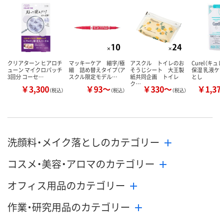
カゴへ
カゴへ
カ
クリアターン ヒアロチ
マッキーケア 細字/極
アスクル トイレのお
Curel（キ
ューン マイクロパッチ
細 詰め替えタイプ（ア
そうじシート 大王製
保湿 乳液
3回分 コーセ…
スクル限定モデル…
紙共同企画 トイレ
とし
ク…
￥3,300
￥93～
￥330～
￥1,3
（税込）
（税込）
（税込）
洗顔料・メイク落としのカテゴリー
コスメ・美容・アロマのカテゴリー
オフィス用品のカテゴリー
作業・研究用品のカテゴリー