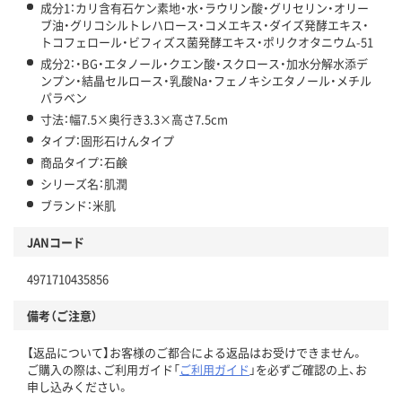
成分1：カリ含有石ケン素地・水・ラウリン酸・グリセリン・オリー
ブ油・グリコシルトレハロース・コメエキス・ダイズ発酵エキス・
トコフェロール・ビフィズス菌発酵エキス・ポリクオタニウム-51
成分2：・BG・エタノール・クエン酸・スクロース・加水分解水添デ
ンプン・結晶セルロース・乳酸Na・フェノキシエタノール・メチル
パラベン
寸法：幅7.5×奥行き3.3×高さ7.5cm
タイプ：固形石けんタイプ
商品タイプ：石鹸
シリーズ名：肌潤
ブランド：米肌
JANコード
4971710435856
備考（ご注意）
【返品について】お客様のご都合による返品はお受けできません。
ご購入の際は、ご利用ガイド「
ご利用ガイド
」を必ずご確認の上、お
申し込みください。