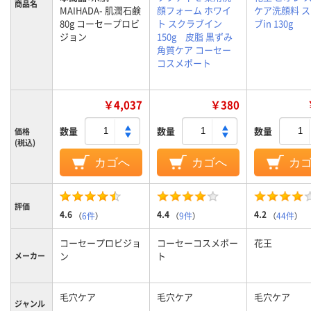
商品名
MAIHADA- 肌潤石鹸
顔フォーム ホワイ
ケア洗顔料 
80g コーセープロビ
ト スクラブイン
ブin 130g
ジョン
150g 皮脂 黒ずみ
角質ケア コーセー
コスメポート
￥4,037
￥380
数量
数量
数量
価格
(税込)
カゴへ
カゴへ
カ
評価
4.6
4.4
4.2
（
6件
）
（
9件
）
（
44件
）
コーセープロビジョ
コーセーコスメポー
花王
ン
ト
メーカー
毛穴ケア
毛穴ケア
毛穴ケア
ジャンル