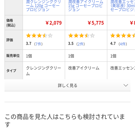
潤クレンジングクリ
潤改善アイクリーム
潤改善エッセ
ーム 120g コーセー
15g コーセープロビ
（美容液） 30m
プロビジョン
ジョン
セープロビジ
価格
￥2,079
￥5,775
￥8
(税込)
評価
3.7
3.5
4.7
（
7件
）
（
2件
）
（
4件
）
1個
1個
1個
販売単位
クレンジングクリー
改善アイクリーム
改善エッセン
タイプ
ム
お申込番
詳しく見る
RJ16699
RJ16696
RJ16694
号
4点
6点
7点
在庫
8月11日（火）
8月11日（火）
8月11日（火）
お届け日
この商品を見た人はこちらも検討されていま
す
数量
数量
数量