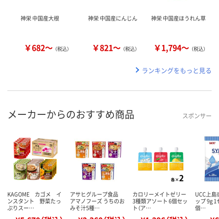
神栄 中国産大根
神栄 中国産にんじん
神栄 中国産ほうれん草
￥682～
￥821～
￥1,794～
（税込）
（税込）
（税込）
ランキングをもっと見る
メーカーからのおすすめ商品
スポンサー
KAGOME カゴメ イ
アサヒグループ食品
カロリーメイトゼリー
UCC上島
ンスタント 野菜たっ
アマノフーズ うちのお
3種類アソート 6個セッ
ップ 9g 
ぷりスー…
みそ汁5種…
ト（ア…
個…