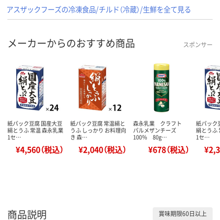
アスザックフーズの冷凍食品/チルド（冷蔵）/生鮮を全て見る
メーカーからのおすすめ商品
スポンサー
紙パック豆腐 国産大豆
紙パック豆腐 常温絹と
森永乳業 クラフト
紙パック
絹とうふ 常温 森永乳業
うふ しっかり お料理向
パルメザンチーズ
絹とうふ 
1セ…
き 森…
100％ 80g…
1セ…
¥4,560（税込）
¥2,040（税込）
¥678（税込）
¥2,
商品説明
賞味期限60日以上