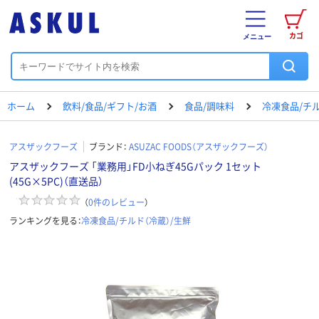
カゴ
メニュー
ホーム
飲料/食品/ギフト/お酒
食品/調味料
冷凍食品/チル
アスザックフーズ
ブランド：
ASUZAC FOODS（アスザックフーズ）
アスザックフーズ 「業務用」FD小ねぎ45Gパック 1セット
(45G×5PC)（直送品）
（
0
件のレビュー
）
ランキングを見る：
冷凍食品/チルド（冷蔵）/生鮮