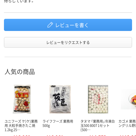
待ちしています。
レビューを書く
レビューをリクエストする
人気の商品
ユニフーズ ケ)ケ)業務
ライフフーズ 業務用
タヌマ 「業務用」冷凍白
カゴメ 業務
用 大粒手焼きたこ焼
500g
玉500 8007 1セット
ングリル野
1.2kg 25…
(500…