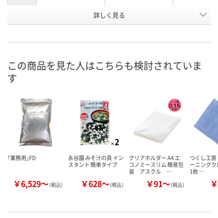
お申込番
詳しく見る
AX02944
AX02942
AX02943
号
直送品
直送品
直送品
在庫
8月31日（月）まで
8月31日（月）
お届け日
この商品を見た人はこちらも検討されていま
す
数量
数量
お取り扱い終了しま
した
カゴへ
カ
「業務用」FD
永谷園 みそ汁の具 イン
クリアホルダー A4 エ
つくし工房 
スタント 簡単タイプ
コノミースリム 簡易包
ーニングクロス
装 アスクル …
1枚 …
￥6,529～
￥628～
￥91～
￥
（税込）
（税込）
（税込）