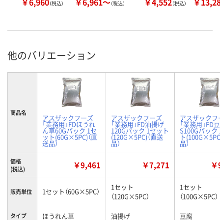
￥6,960
￥6,961～
￥4,552
￥13,2
（税込）
（税込）
（税込）
他のバリエーション
商品名
アスザックフーズ
アスザックフーズ
アスザックフ
「業務用」FDほうれ
「業務用」FD油揚げ
「業務用」FD
ん草60Gパック 1セ
120Gパック 1セット
S100Gパック
ット(60G×5PC)（直
(120G×5PC)（直送
ト(100G×5P
送品）
品）
品）
価格
￥9,461
￥7,271
￥9
(税込)
1セット
1セット
1セット（60G×5PC）
販売単位
（120G×5PC）
（100G×5PC）
ほうれん草
油揚げ
豆腐
タイプ