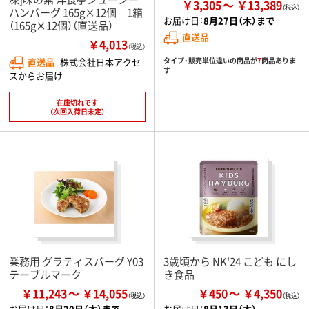
￥3,305
￥13,389
ハンバーグ 165g×12個 1箱
お届け日：
8月27日（木）まで
（165g×12個）（直送品）
直送品
￥4,013
（税込）
タイプ・販売単位違いの商品が
7
商品ありま
直送品
株式会社日本アクセ
す
スからお届け
在庫切れです
（次回入荷日未定）
業務用 グラティスバーグ Y03
3歳頃から NK'24 こども にし
テーブルマーク
き食品
￥11,243
￥14,055
￥450
￥4,350
お届け日：
8月20日（木）まで
お届け日：
8月13日（木）