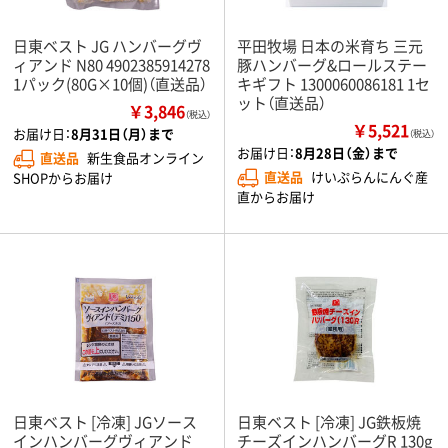
日東ベスト JG ハンバーグヴ
平田牧場 日本の米育ち 三元
ィアンド N80 4902385914278
豚ハンバーグ&ロールステー
1パック(80G×10個)（直送品）
キギフト 1300060086181 1セ
ット（直送品）
￥3,846
（税込）
￥5,521
お届け日：
8月31日（月）まで
（税込）
お届け日：
8月28日（金）まで
直送品
新生食品オンライン
直送品
けいぷらんにんぐ産
SHOPからお届け
直からお届け
日東ベスト [冷凍] JGソース
日東ベスト [冷凍] JG鉄板焼
インハンバーグヴィアンド
チーズインハンバーグR 130g