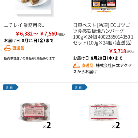
ニチレイ 業務用 RU
日東ベスト [冷凍] ECゴツゴ
ツ食感鉄板焼ハンバーグ
￥6,382
￥7,560
100g×24個 4902385014350 1
お届け日：
8月21日（金）まで
セット(100g×24個)（直送品）
直送品
￥5,718
（税込）
お届け日：
8月20日（木）まで
販売単位違いの商品が
2
商品あります
直送品
株式会社日本アクセ
スからお届け
新着
新着