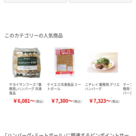
このカテゴリーの人気商品
ヤヨイサンフーズ 「業
ケイエス冷凍食品 ミー
ニチレイ 業務用 グリエ
テーブル
務用」ハンバーグ 冷凍
トボール
ハンバーグ
務用 ソ
食品
バーグ12
￥6,081～
￥7,300～
￥7,323～
￥
（税込）
（税込）
（税込）
「ハンバーグ・ミートボール」に関連するピンポイントサー