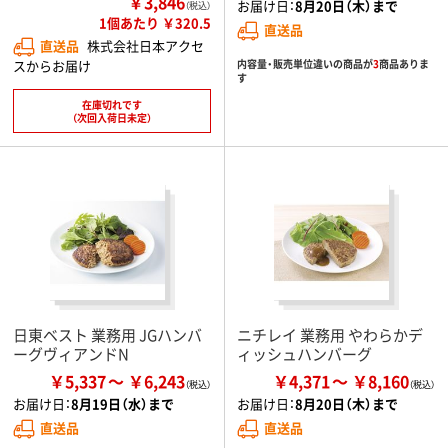
￥3,846
お届け日：
8月20日（木）まで
（税込）
1個あたり ￥320.5
直送品
直送品
株式会社日本アクセ
スからお届け
内容量・販売単位違いの商品が
3
商品ありま
す
在庫切れです
（次回入荷日未定）
日東ベスト 業務用 JGハンバ
ニチレイ 業務用 やわらかデ
ーグヴィアンドN
ィッシュハンバーグ
￥5,337
￥6,243
￥4,371
￥8,160
お届け日：
8月19日（水）まで
お届け日：
8月20日（木）まで
直送品
直送品