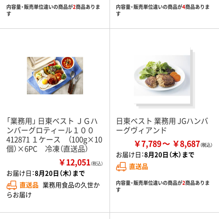
内容量・販売単位違いの商品が
2
商品ありま
内容量・販売単位違いの商品が
4
商品ありま
す
す
「業務用」 日東ベスト ＪＧハ
日東ベスト 業務用 JGハンバ
ンバーグロティール１００
ーグヴィアンド
412871 １ケース （100g×10
￥7,789
￥8,687
個）×6PC 冷凍（直送品）
お届け日：
8月20日（木）まで
￥12,051
（税込）
直送品
お届け日：
8月20日（木）まで
内容量・販売単位違いの商品が
2
商品ありま
直送品
業務用食品の久世か
す
らお届け