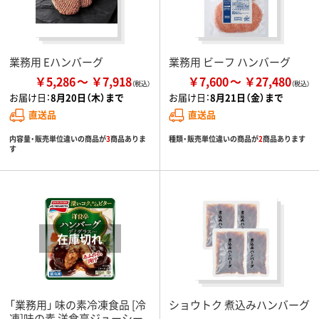
業務用 Eハンバーグ
業務用 ビーフ ハンバーグ
￥5,286
￥7,918
￥7,600
￥27,480
お届け日：
8月20日（木）まで
お届け日：
8月21日（金）まで
直送品
直送品
内容量・販売単位違いの商品が
3
商品ありま
種類・販売単位違いの商品が
2
商品あります
す
「業務用」 味の素冷凍食品 [冷
ショウトク 煮込みハンバーグ
凍]味の素 洋食亭ジューシー