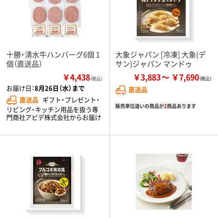
十勝・清水牛ハンバーグ6個 1
大象ジャパン [冷凍] 大象(デ
個（直送品）
サン)ジャパン マンドゥ
￥4,438
￥3,883
￥7,690
（税込）
お届け日：
8月26日（水）まで
直送品
直送品
ギフト・プレゼント・
販売単位違いの商品が
2
商品あります
リビング・キッチン用品を扱う専
門商社アピデ株式会社からお届け