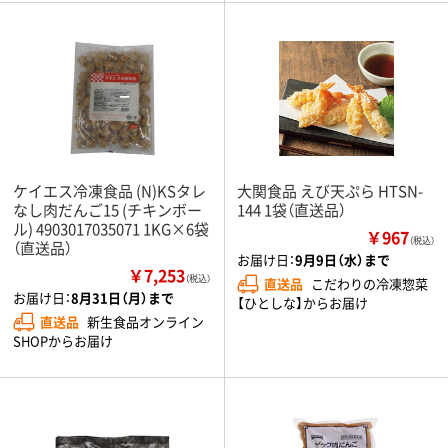
ケイエス冷凍食品 (N)KSタレ
大関食品 えび天ぷら HTSN-
なし肉だんご15 (チキンボー
144 1袋（直送品）
ル) 4903017035071 1KG×6袋
￥967
（税込）
（直送品）
お届け日：
9月9日（水）まで
￥7,253
（税込）
直送品
こだわりの冷凍惣菜
お届け日：
8月31日（月）まで
【ひとしな】からお届け
直送品
新生食品オンライン
SHOPからお届け