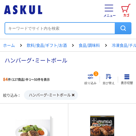
カゴ
メニュー
ホーム
飲料/食品/ギフト/お酒
食品/調味料
冷凍食品/チル
ハンバーグ・ミートボール
1
84
件（127商品）中 1～50件を表示
表示切替
絞り込み
並び替え
ハンバーグ・ミートボール
絞り込み