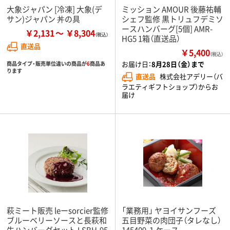
大象ジャパン [冷凍] 大象(デ
ミッション AMOUR 後藤祐輔
サン)ジャパン 丼の具
シェフ監修 黒トリュフデミソ
ースハンバーグ[5個] AMR-
￥2,131
￥8,304
HG5 1箱（直送品）
直送品
￥5,400
（税込）
お届け日：
8月28日（金）まで
商品タイプ・販売単位違いの商品が
6
商品あ
ります
直送品
株式会社アデリー（バ
ラエティギフトショップ）からお
届け
萩ミート販売 leーsorcier監修
「業務用」 ヤヨイサンフーズ
ブルーベリーソースと長萩和
五目野菜の肉団子（タレなし）
牛ハンバーグセット LSBH-95
145409 １ケース