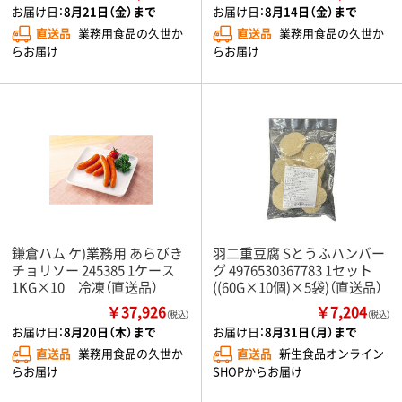
お届け日：
8月21日（金）まで
お届け日：
8月14日（金）まで
直送品
業務用食品の久世か
直送品
業務用食品の久世か
らお届け
らお届け
鎌倉ハム ケ)業務用 あらびき
羽二重豆腐 Sとうふハンバー
チョリソー 245385 1ケース
グ 4976530367783 1セット
1KG×10 冷凍（直送品）
((60G×10個)×5袋)（直送品）
￥37,926
￥7,204
（税込）
（税込）
お届け日：
8月20日（木）まで
お届け日：
8月31日（月）まで
直送品
業務用食品の久世か
直送品
新生食品オンライン
らお届け
SHOPからお届け