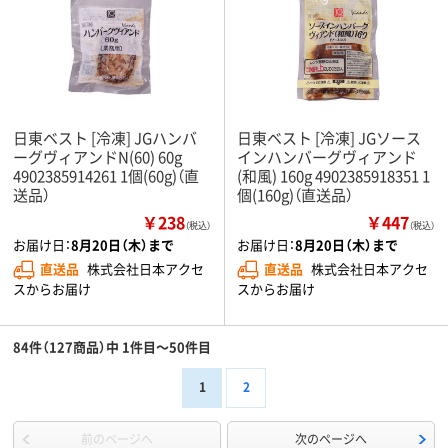
日東ベスト [冷凍] JGハンバ
日東ベスト [冷凍] JGソース
ーグヴィアンドN(60) 60g
インハンバーグヴィアンド
4902385914261 1個(60g)（直
(和風) 160g 4902385918351 1
送品）
個(160g)（直送品）
￥238
￥447
（税込）
（税込）
お届け日：
8月20日（木）まで
お届け日：
8月20日（木）まで
直送品
株式会社日本アクセ
直送品
株式会社日本アクセ
スからお届け
スからお届け
84件（127商品）中 1件目～50件目
1
2
前のページへ
次のページへ