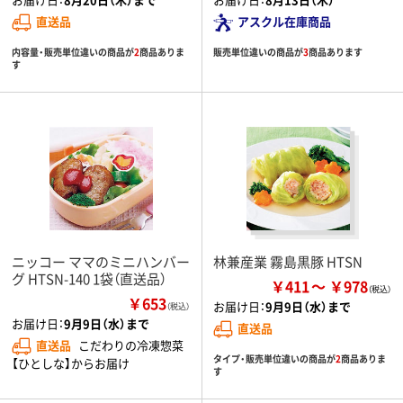
直送品
アスクル在庫商品
内容量・販売単位違いの商品が
2
商品ありま
販売単位違いの商品が
3
商品あります
す
ニッコー ママのミニハンバー
林兼産業 霧島黒豚 HTSN
グ HTSN-140 1袋（直送品）
￥411
￥978
￥653
お届け日：
9月9日（水）まで
（税込）
お届け日：
9月9日（水）まで
直送品
直送品
こだわりの冷凍惣菜
タイプ・販売単位違いの商品が
2
商品ありま
【ひとしな】からお届け
す