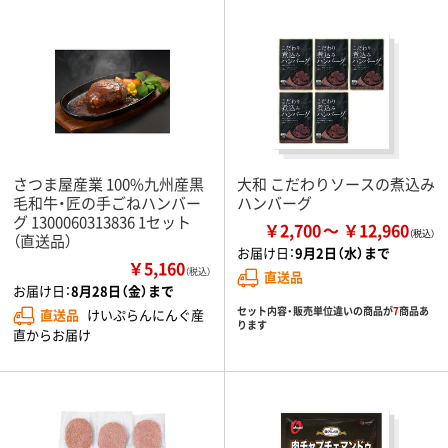
さつま屋産業 100%九州産黒
大和 こだわりソースの煮込み
毛和牛・匠の手ごねハンバー
ハンバーグ
グ 1300060313836 1セット
￥2,700
￥12,960
（直送品）
お届け日：
9月2日（水）まで
￥5,160
（税込）
直送品
お届け日：
8月28日（金）まで
セット内容・販売単位違いの商品が
7
商品あ
直送品
けいぷらんにんぐ産
ります
直からお届け