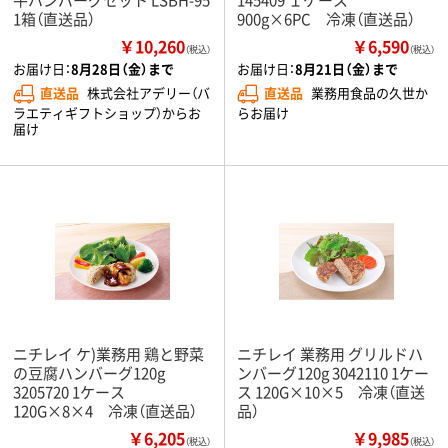
1箱（直送品）
900g×6PC 冷凍（直送品）
￥10,260
￥6,590
（税込）
（税込）
お届け日：
8月28日（金）まで
お届け日：
8月21日（金）まで
直送品
株式会社アデリー（バ
直送品
業務用食品の久世か
ラエティギフトショップ）からお
らお届け
届け
ニチレイ ケ)業務用 鶏と野菜
ニチレイ 業務用 グリルドハ
の豆腐ハンバーグ120g
ンバーグ120g 3042110 1ケー
3205720 1ケース
ス 120G×10×5 冷凍（直送
120G×8×4 冷凍（直送品）
品）
￥6,205
￥9,985
（税込）
（税込）