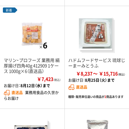
新着
マリン・プロフーズ 業務用 絹
ハドムフードサービス 琉球じ
厚揚げ四角40g 412909 1ケー
ーまーみとうふ
ス 1000g×6（直送品）
￥8,237
￥15,716
￥7,423
お届け日：
8月25日（火）まで
（税込）
お届け日：
8月12日（水）まで
直送品
直送品
業務用食品の久世か
種類・販売単位違いの商品が
2
商品あります
らお届け