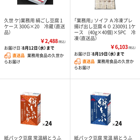
久世 ケ)業務用 絹ごし豆腐 1
「業務用」 ソイフ Ａ冷凍プレ
ケース 300G×20 冷蔵（直送
揚げ出し豆腐４０ 230091 1ケ
品）
ース (40g×40個)×5PC 冷
凍（直送品）
￥2,488
（税込）
￥6,103
お届け日：
8月12日（水）まで
（税込）
お届け日：
8月19日（水）まで
直送品
業務用食品の久世か
直送品
業務用食品の久世か
らお届け
らお届け
紙パック豆腐 常温絹とうふ
紙パック豆腐 常温 絹とうふ