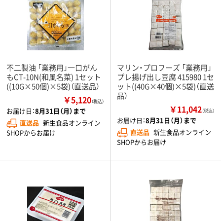
不二製油 「業務用」一口がん
マリン・プロフーズ 「業務用」
もCT-10N(和風名菜) 1セット
プレ揚げ出し豆腐 415980 1セ
((10G×50個)×5袋)（直送品）
ット((40G×40個)×5袋)（直送
品）
￥5,120
（税込）
￥11,042
お届け日：
8月31日（月）まで
（税込）
お届け日：
8月31日（月）まで
直送品
新生食品オンライン
直送品
新生食品オンライン
SHOPからお届け
SHOPからお届け