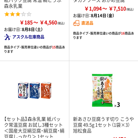
森永乳業
￥1,094
￥7,510
お届け日：
8月14日（金）
￥185
￥4,560
直送品
お届け日：
8月8日（土）
商品タイプ・販売単位違いの商品が
16
商品あ
アスクル在庫商品
ります
商品タイプ・販売単位違いの商品が
15
商品あ
ります
【セット品】森永乳業 紙パッ
新あさひ豆腐うす切り こうや
ク常温豆腐 お試し3種セット
豆腐 49.5g 1セット（1袋×3）
＜国産大豆絹豆腐・絹豆腐・絹
旭松食品
豆腐しっかり＞ 1セット