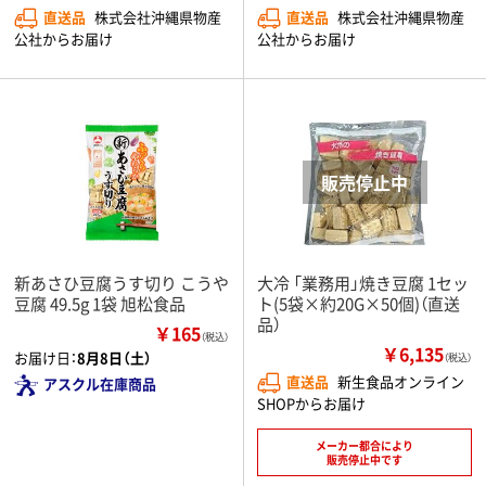
直送品
株式会社沖縄県物産
直送品
株式会社沖縄県物産
公社からお届け
公社からお届け
新あさひ豆腐うす切り こうや
大冷 「業務用」焼き豆腐 1セッ
豆腐 49.5g 1袋 旭松食品
ト(5袋×約20G×50個)（直送
品）
￥165
（税込）
￥6,135
お届け日：
8月8日（土）
（税込）
直送品
新生食品オンライン
アスクル在庫商品
SHOPからお届け
メーカー都合により
販売停止中です