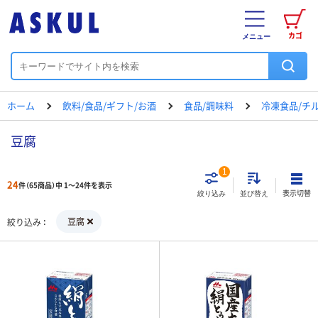
カゴ
メニュー
ホーム
飲料/食品/ギフト/お酒
食品/調味料
冷凍食品/チル
豆腐
1
24
件（65商品）中 1～24件を表示
表示切替
絞り込み
並び替え
豆腐
絞り込み