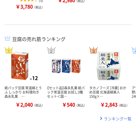
(
5
)
（税込）
￥3,780
（税込）
豆腐の売れ筋ランキング
紙パック豆腐 常温絹とう
【セット品】森永乳業 紙パ
タカノフーズ [冷蔵] おか
ア
ふ しっかり お料理向き
ック常温豆腐 お試し3種
め豆腐 北海道絹美人
野
森永乳業 …
セット＜国…
150g×…
2
￥2,040
￥540
￥2,843
（税込）
（税込）
（税込）
ランキング一覧