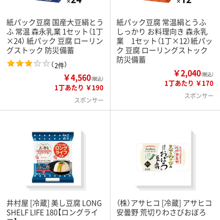
紙パック豆腐 国産大豆絹とう
紙パック豆腐 常温絹とうふ
ふ 常温 森永乳業 1セット（1丁
しっかり お料理向き 森永乳
×24） 紙パック 豆腐 ローリン
業 1セット（1丁×12）紙パッ
グストック 防災備蓄
ク 豆腐 ローリングストック
防災備蓄
（
）
2件
￥2,040
￥4,560
（税込）
（税込）
1丁あたり ￥170
1丁あたり ￥190
スポンサー
スポンサー
井村屋 [冷蔵] 美し豆腐 LONG
（株）アサヒコ [冷蔵] アサヒコ
SHELF LIFE 180【ロングライ
安曇野 荒切りわさびおぼろ