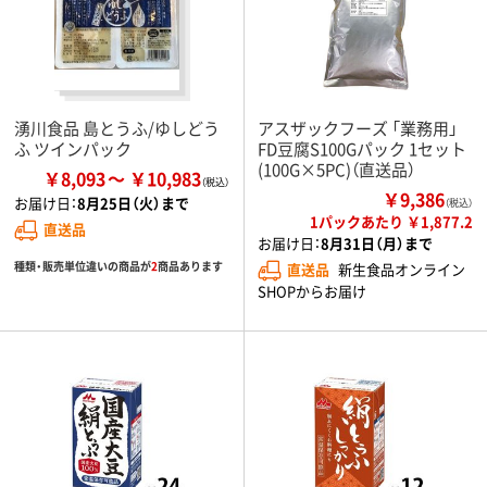
湧川食品 島とうふ/ゆしどう
アスザックフーズ 「業務用」
ふ ツインパック
FD豆腐S100Gパック 1セット
(100G×5PC)（直送品）
￥8,093
￥10,983
￥9,386
お届け日：
8月25日（火）まで
（税込）
1パックあたり ￥1,877.2
直送品
お届け日：
8月31日（月）まで
種類・販売単位違いの商品が
2
商品あります
直送品
新生食品オンライン
SHOPからお届け