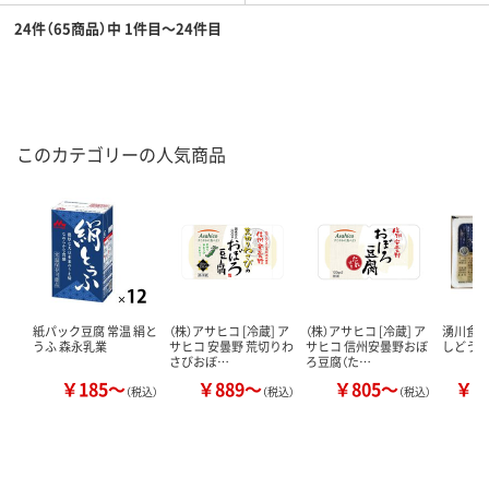
24件（65商品）中 1件目～24件目
このカテゴリーの人気商品
紙パック豆腐 常温 絹と
（株）アサヒコ [冷蔵] ア
（株）アサヒコ [冷蔵] ア
湧川食品
うふ 森永乳業
サヒコ 安曇野 荒切りわ
サヒコ 信州安曇野おぼ
しどうふ
さびおぼ…
ろ豆腐（た…
￥185～
￥889～
￥805～
￥8
（税込）
（税込）
（税込）