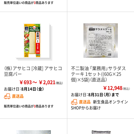
販売単位違いの商品が
3
商品あります
（株）アサヒコ [冷蔵] アサヒコ
不二製油 「業務用」サラダス
豆腐バー
テーキ 1セット((60G×25
個)×5袋)（直送品）
￥693
￥2,021
￥12,948
お届け日：
8月14日（金）
（税込）
お届け日：
8月31日（月）まで
直送品
直送品
新生食品オンライン
販売単位違いの商品が
3
商品あります
SHOPからお届け