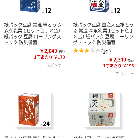
紙パック豆腐 常温 絹とうふ
紙パック豆腐 国産大豆絹とう
森永乳業 1セット（1丁×12）
ふ 常温 森永乳業 1セット（1丁
紙パック 豆腐 ローリングス
×12） 紙パック 豆腐 ローリン
トック 防災備蓄
グストック 防災備蓄
￥2,040
（
）
2件
（税込）
1丁あたり ￥170
￥2,340
（税込）
スポンサー
1丁あたり ￥195
スポンサー
紙パック豆腐 常温 絹とうふ
タカノフーズ おかめ豆腐