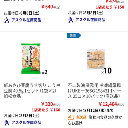
￥474
（税込）
￥540
1袋あたり ￥158
（税込）
お届け日：
8月8日（土）
お届け日：
8月8日（土）
アスクル在庫商品
アスクル在庫商品
新着
新あさひ豆腐うす切り こうや
不二製油 業務用 冷凍絹厚揚
豆腐 49.5g 1セット（1袋×2）
げUKEー36SG 198431 1ケー
旭松食品
ス 25コ×10パック（直送品）
￥320
￥12,464
（税込）
（税込）
1袋あたり ￥160
お届け日：
8月12日（水）まで
お届け日：
8月8日（土）
直送品
業務用食品の久世か
アスクル在庫商品
らお届け