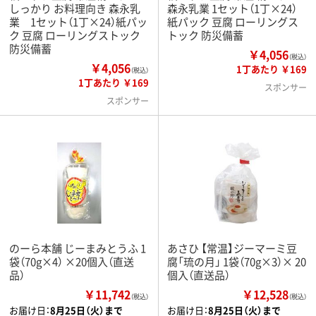
しっかり お料理向き 森永乳
森永乳業 1セット（1丁×24）
業 1セット（1丁×24）紙パッ
紙パック 豆腐 ローリングス
ク 豆腐 ローリングストック
トック 防災備蓄
防災備蓄
￥4,056
（税込）
￥4,056
1丁あたり ￥169
（税込）
1丁あたり ￥169
スポンサー
スポンサー
のーら本舗 じーまみとうふ 1
あさひ 【常温】ジーマーミ豆
袋（70g×4） ×20個入（直送
腐「琉の月」 1袋（70g×3）× 20
品）
個入（直送品）
￥11,742
￥12,528
（税込）
（税込）
お届け日：
8月25日（火）まで
お届け日：
8月25日（火）まで