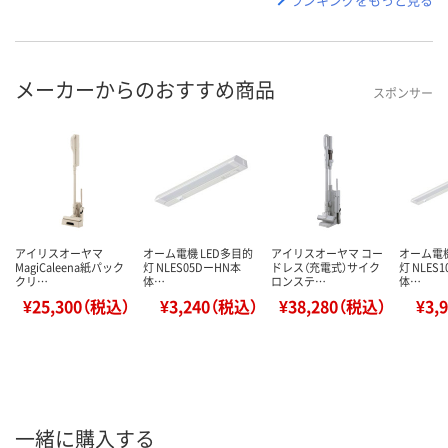
メーカーからのおすすめ商品
スポンサー
アイリスオーヤマ
オーム電機 LED多目的
アイリスオーヤマ コー
オーム電機
MagiCaleena紙パック
灯 NLES05DーHN本
ドレス（充電式）サイク
灯 NLES
クリ…
体…
ロンステ…
体…
¥25,300（税込）
¥3,240（税込）
¥38,280（税込）
¥3,
一緒に購入する