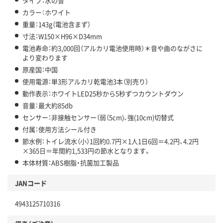
タイプ：水の音
カラー：ホワイト
重量：143g（電池含まず）
寸法：W150×H96×D34mm
電池寿命：約3,000回（アルカリ電池使用時）＊音や曲のながさに
より変わります
原産国：中国
使用電源：単3形アルカリ乾電池3本（別売り）
動作表示：ホワイトLED25秒から5秒ずつカウントダウン
音量：最大約85db
センサー：非接触センサー（弱（5cm)、強(10cm)切替式
付属：使用方法シール付き
節水例：トイレ流水（小）1回約0.7円×1人1日6回＝4.2円、4.2円
×365日＝年間約1,533円の節水となります。
本体材質：ABS樹脂・抗菌加工製品
JANコード
4943125710316