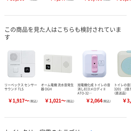
この商品を見た人はこちらも検討されていま
す
リーベックス センサー
オーム電機 流水音発生
旭電機化成 トイレの音
トイレの音消
サウンド TLS
器 OGH
消しECOメロディ II
3201 1
ATO-32…
（直送品）
￥1,917～
￥1,021～
￥2,064
￥3,
（税込）
（税込）
（税込）