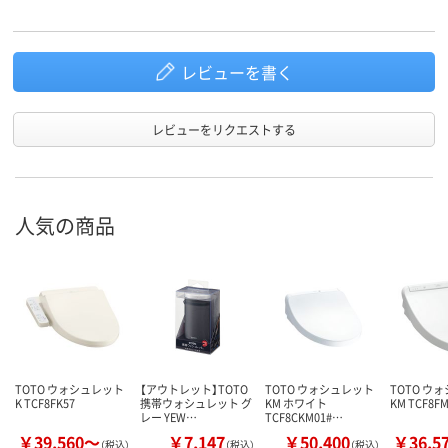
レビューを書く
レビューをリクエストする
人気の商品
TOTO ウォシュレット
【アウトレット】TOTO
TOTO ウォシュレット
TOTO ウ
K TCF8FK57
携帯ウォシュレット グ
KM ホワイト
KM TCF8F
レー YEW…
TCF8CKM01#…
￥39,560～
￥7,147
￥50,400
￥36,5
（税込）
（税込）
（税込）