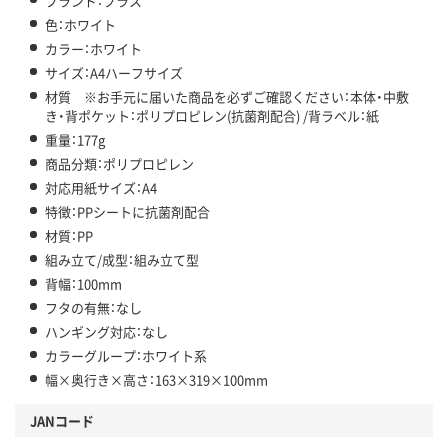
ブランド：プラス
色：ホワイト
カラー：ホワイト
サイズ：A4ハーフサイズ
材質 ※お手元に届いた商品を必ずご確認ください：本体・中敷
き・背ポケット：ポリプロピレン(抗菌剤配合) /背ラベル：紙
重量：177g
商品分類：ポリプロピレン
対応用紙サイズ：A4
特徴：PPシートに抗菌剤配合
材質：PP
組み立て/成型：組み立て型
背幅：100mm
フタの有無：なし
ハンギング対応：なし
カラーグループ：ホワイト系
幅×奥行き×高さ：163×319×100mm
JANコード