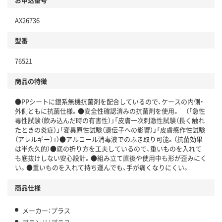
AX26736
型番
76521
商品の特徴
●PPシートに銀系無機抗菌剤を配合しているので、ケースの内側・
外側ともに抗菌仕様。●安全性確認済みの抗菌剤を使用。 （「急性
毒性試験（飲み込んだ時の有害性）」「皮膚一次刺激性試験（長く触れ
たときの炎症）」「変異原性試験（遺伝子への影響）」「皮膚感作性試験
（アレルギー）」）●アルコール消毒液でのふき取り可能。（抗菌効果
は半永久的）●底の折り方を工夫しているので、重いものを入れて
も底抜けしない安心設計。●組み立て直後や使用中も形が歪みにく
い。●重いものを入れて持ち運んでも、手が痛くなりにくい。
商品仕様
メーカー：プラス