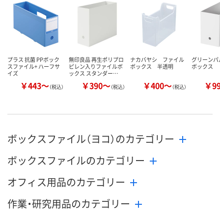
プラス 抗菌 PPボック
無印良品 再生ポリプロ
ナカバヤシ ファイル
グリーンパ
スファイル+ ハーフサ
ピレン入りファイルボ
ボックス 半透明
ボックス
イズ
ックス スタンダー…
￥443～
￥390～
￥400～
￥9
（税込）
（税込）
（税込）
ボックスファイル（ヨコ）のカテゴリー
ボックスファイルのカテゴリー
オフィス用品のカテゴリー
作業・研究用品のカテゴリー