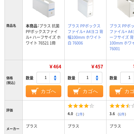
本商品：
プラス 抗菌
プラス PPボックス
プラス PPボ
商品名
PPボックスファイ
ファイル+ A4ヨコ 背
ファイル+ A4
ル+ ハーフサイズ ホ
幅100mm ホワイト
ーフサイズ 
ワイト 76521 1冊
白 76006
100mm ホワ
76001
￥464
￥457
数量
数量
数量
価格
(税込)
カゴへ
カゴへ
カ
評価
4.0
3.6
（
1件
）
（
6件
）
プラス
プラス
プラス
メーカー