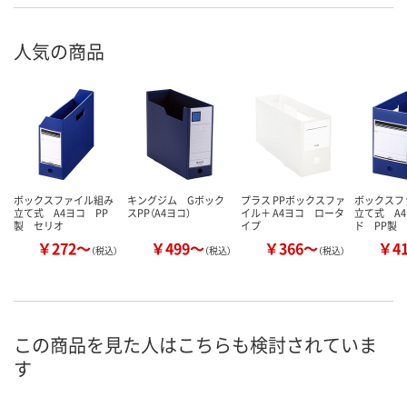
人気の商品
ボックスファイル組み
キングジム Gボック
プラス PPボックスファ
ボックスフ
立て式 A4ヨコ PP
スPP（A4ヨコ）
イル＋ A4ヨコ ロータ
立て式 A
製 セリオ
イプ
ド PP製
￥272～
￥499～
￥366～
￥4
（税込）
（税込）
（税込）
この商品を見た人はこちらも検討されていま
す