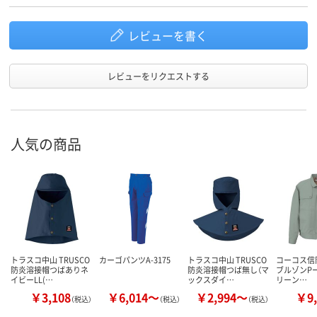
レビューを書く
レビューをリクエストする
人気の商品
トラスコ中山 TRUSCO
カーゴパンツA-3175
トラスコ中山 TRUSCO
コーコス信
防炎溶接帽つばありネ
防炎溶接帽つば無し（マ
ブルゾンPー4
イビーLL(…
ックスダイ…
リーン…
￥3,108
￥6,014～
￥2,994～
￥9,
（税込）
（税込）
（税込）