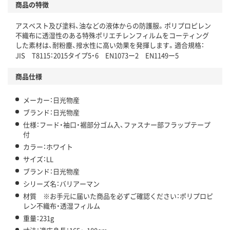
商品の特徴
アスベスト及び塗料、油などの液体からの防護服。ポリプロピレン
不織布に透湿性のある特殊ポリエチレンフィルムをコーティング
した素材は、耐粉塵、撥水性に高い効果を発揮します。適合規格：
JIS T8115：2015タイプ5・6 EN1073ー2 EN1149ー5
商品仕様
メーカー：日光物産
ブランド：日光物産
仕様：フード・袖口・裾部分ゴム入、ファスナー部フラップテープ
付
カラー：ホワイト
サイズ：LL
ブランド：日光物産
シリーズ名：バリアーマン
材質 ※お手元に届いた商品を必ずご確認ください：ポリプロピ
レン不織布・透湿フィルム
重量：231g