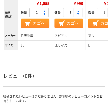
￥1,055
￥990
￥1
数量
数量
数量
価格
(税込)
カゴへ
カゴへ
カ
日光物産
アゼアス
東レ
メーカー
LL
LLサイズ
L
サイズ
カラーグ
ホワイト系
ホワイト系
ホワイト系
ループ
レビュー（0件）
投稿されたレビューはまだありません。お客様のレビューコメントをお
待ちしています。