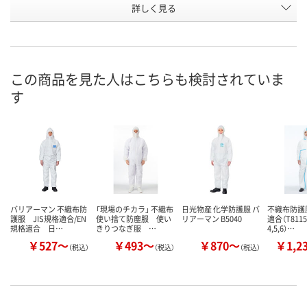
お申込番
詳しく見る
AX28025
AX28023
AH70875
号
あり
入荷待ち
あり
在庫
8月9日（日）
8月11日（火）
お届け日
この商品を見た人はこちらも検討されていま
す
数量
数量
お取り扱い終了しま
した
カゴへ
カ
バリアーマン 不織布防
「現場のチカラ」 不織布
日光物産 化学防護服 バ
不織布防護服
護服 JIS規格適合/EN
使い捨て防塵服 使い
リアーマン B5040
適合（T811
規格適合 日…
きりつなぎ服 …
4,5,6）…
￥527～
￥493～
￥870～
￥1,2
（税込）
（税込）
（税込）