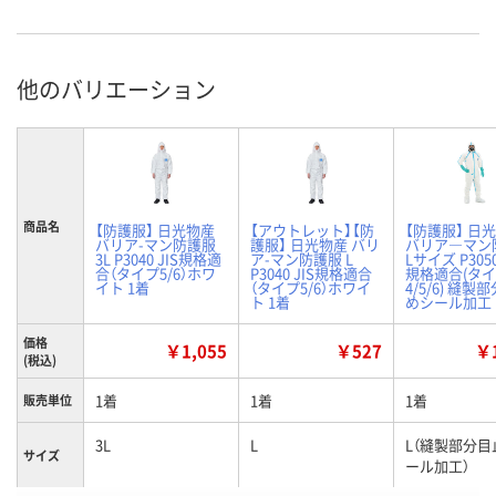
他のバリエーション
商品名
【防護服】 日光物産
【アウトレット】【防
【防護服】 日
バリア-マン防護服
護服】 日光物産 バリ
バリア―マン
3L P3040 JIS規格適
ア-マン防護服 L
Lサイズ P305
合（タイプ5/6）ホワ
P3040 JIS規格適合
規格適合(タ
イト 1着
（タイプ5/6）ホワイ
4/5/6) 縫製
ト 1着
めシール加工 
価格
￥1,055
￥527
￥1
(税込)
1着
1着
1着
販売単位
3L
L
L（縫製部分目
サイズ
ール加工）