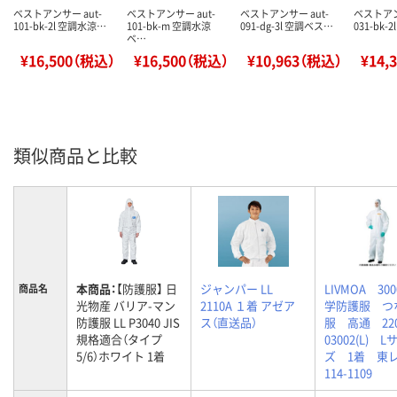
ベストアンサー aut-
ベストアンサー aut-
ベストアンサー aut-
ベストアン
101-bk-2l 空調水涼…
101-bk-m 空調水涼
091-dg-3l 空調ベス…
031-bk-
ベ…
¥16,500（税込）
¥16,500（税込）
¥10,963（税込）
¥14,
類似商品と比較
本商品：
【防護服】 日
ジャンパー LL
LIVMOA 30
商品名
光物産 バリア-マン
2110A １着 アゼア
学防護服 つ
防護服 LL P3040 JIS
ス（直送品）
服 高通 220
規格適合（タイプ
03002(L) L
5/6）ホワイト 1着
ズ 1着 
114-1109