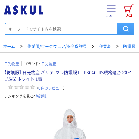
カゴ
メニュー
ホーム
作業服/ワークウェア/安全保護具
作業着
防護服
日光物産
ブランド：
日光物産
【防護服】 日光物産 バリア-マン防護服 LL P3040 JIS規格適合（タイ
プ5/6）ホワイト 1着
（
0
件のレビュー
）
ランキングを見る：
防護服