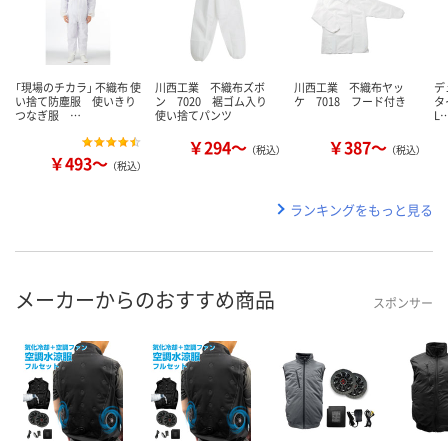
「現場のチカラ」 不織布 使
川西工業 不織布ズボ
川西工業 不織布ヤッ
デ
い捨て防塵服 使いきり
ン 7020 裾ゴム入り
ケ 7018 フード付き
タ
つなぎ服 …
使い捨てパンツ
L
￥294～
￥387～
（税込）
（税込）
￥493～
（税込）
ランキングをもっと見る
メーカーからのおすすめ商品
スポンサー